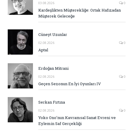
03.08.2026
0
Kardeşlikten Müşterekliğe: Ortak Hafızadan
Müşterek Geleceğe
Cüneyt Uzunlar
02.08.2026
0
Aptal
Erdoğan Mitrani
02.08.2026
0
Geçen Sezonun En İyi Oyunları IV
Serkan Fırtına
02.08.2026
0
Yoko Ono’nun Kavramsal Sanat Evreni ve
Eylemin Saf Gerçekliği