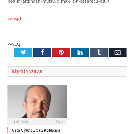
boalin-ardindan-mutlu-olmak-icin-cesaretli-olun
kaosgl
PAYLAŞ.
Twitter
Facebook
Pinterest
LinkedIn
Tumblr
E-
Posta
ILIŞKILI
YAZILAR
01.08.2026
0
Usta Oyuncu Can Kolukısa