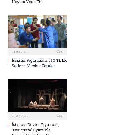
Hayata Veda Etti
01.08.2026
0
İşsizlik Figüranları 950 TL’lik
Setlere Mecbur Bıraktı
25.07.2026
0
İstanbul Devlet Tiyatrosu,
‘Lysistrata’ Oyunuyla