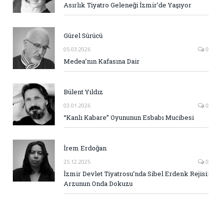
Asırlık Tiyatro Geleneği İzmir’de Yaşıyor
Gürel Sürücü
05.03.2026
0
Medea’nın Kafasına Dair
Bülent Yıldız
03.01.2026
0
“Kanlı Kabare” Oyununun Esbabı Mucibesi
İrem Erdoğan
25.12.2025
0
İzmir Devlet Tiyatrosu’nda Sibel Erdenk Rejisi:
Arzunun Onda Dokuzu