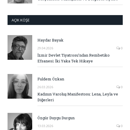
AÇIK KÖŞE
Haydar Bayak
29.04.2026
0
İzmir Devlet Tiyatrosu’ndan Rembetiko
Efsanesi: İki Yaka Tek Hikaye
Fuldem Özkan
26.03.2026
0
Kadının Varoluş Manifestosu: Lena, Leyla ve
Diğerleri
Özgür Duygu Durgun
13.03.2026
0