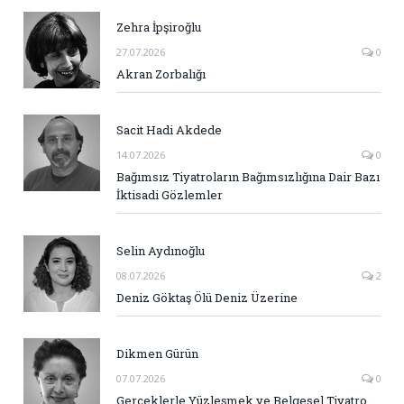
Zehra İpşiroğlu
27.07.2026
0
Akran Zorbalığı
Sacit Hadi Akdede
14.07.2026
0
Bağımsız Tiyatroların Bağımsızlığına Dair Bazı
İktisadi Gözlemler
Selin Aydınoğlu
08.07.2026
2
Deniz Göktaş Ölü Deniz Üzerine
Dikmen Gürün
07.07.2026
0
Gerçeklerle Yüzleşmek ve Belgesel Tiyatro