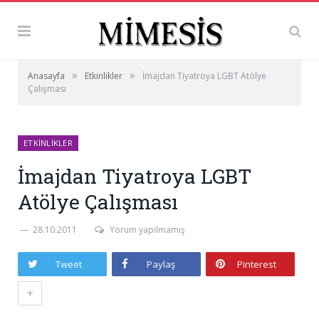
»
»
Anasayfa
Etkinlikler
İmajdan Tiyatroya LGBT Atölye
Çalışması
ETKINLIKLER
İmajdan Tiyatroya LGBT
Atölye Çalışması
28.10.2011
Yorum yapılmamış
Tweet
Paylaş
Pinterest
+