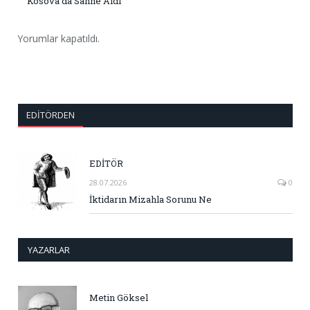
Kosova’da Sahne Aldı
Yorumlar kapatıldı.
EDITÖRDEN
EDİTÖR
28.07.2026
0
İktidarın Mizahla Sorunu Ne
YAZARLAR
Metin Göksel