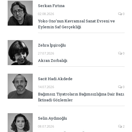
Serkan Fırtına
02.08.2026
0
Yoko Ono’nun Kavramsal Sanat Evreni ve
Eylemin Saf Gerçekliği
Zehra İpşiroğlu
27.07.2026
0
Akran Zorbalığı
Sacit Hadi Akdede
14.07.2026
0
Bağımsız Tiyatroların Bağımsızlığına Dair Bazı
İktisadi Gözlemler
Selin Aydınoğlu
08.07.2026
2