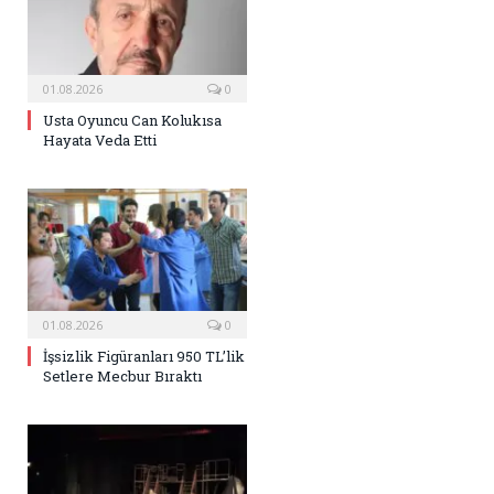
01.08.2026
0
Usta Oyuncu Can Kolukısa
Hayata Veda Etti
01.08.2026
0
İşsizlik Figüranları 950 TL’lik
Setlere Mecbur Bıraktı