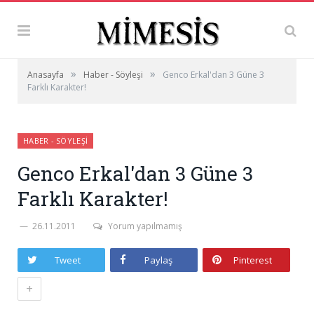
»
»
Anasayfa
Haber - Söyleşi
Genco Erkal'dan 3 Güne 3
Farklı Karakter!
HABER - SÖYLEŞI
Genco Erkal'dan 3 Güne 3
Farklı Karakter!
26.11.2011
Yorum yapılmamış
Tweet
Paylaş
Pinterest
+