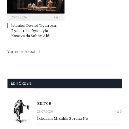
25.07.2026
0
İstanbul Devlet Tiyatrosu,
‘Lysistrata’ Oyunuyla
Kosova’da Sahne Aldı
Yorumlar kapatıldı.
EDITÖRDEN
EDİTÖR
28.07.2026
0
İktidarın Mizahla Sorunu Ne