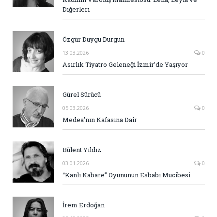
Diğerleri
Özgür Duygu Durgun
13.03.2026
0
Asırlık Tiyatro Geleneği İzmir’de Yaşıyor
Gürel Sürücü
05.03.2026
0
Medea’nın Kafasına Dair
Bülent Yıldız
03.01.2026
0
“Kanlı Kabare” Oyununun Esbabı Mucibesi
İrem Erdoğan