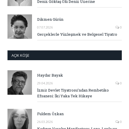
Deniz Göktaş Ölü Deniz Üzerine
Dikmen Gürün
07.07.2026
0
Gerçeklerle Yüzleşmek ve Belgesel Tiyatro
AÇIK KÖŞE
Haydar Bayak
29.04.2026
0
İzmir Devlet Tiyatrosu’ndan Rembetiko
Efsanesi: İki Yaka Tek Hikaye
Fuldem Özkan
26.03.2026
0
Kadının Varoluş Manifestosu: Lena, Leyla ve