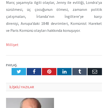
Marx; yaşamıyla ilgili olaylar, Jenny ile evliliği, Londra’ya
sürülmesi, üç çocuğunun ölmesi, zamanın politik
çatışmaları, İrlanda’nın İngiltere’ye karşı
direnişi, Avrupa’daki 1848 devrimleri, Komünist Hareket
ve Paris Komünü olayları hakkında konuşuyor.
Milliyet
PAYLAŞ.
Twitter
Facebook
Pinterest
LinkedIn
Tumblr
E-
Posta
ILIŞKILI
YAZILAR