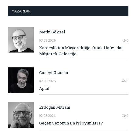
YAZARLAR
Metin Göksel
03.08.2026
0
Kardeşlikten Müşterekliğe: Ortak Hafızadan
Müşterek Geleceğe
Cüneyt Uzunlar
02.08.2026
0
Aptal
Erdoğan Mitrani
02.08.2026
0
Geçen Sezonun En İyi Oyunları IV