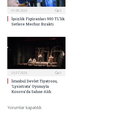
01.08.2026
0
İşsizlik Figüranları 950 TL’lik
Setlere Mecbur Bıraktı
25.07.2026
0
İstanbul Devlet Tiyatrosu,
‘Lysistrata’ Oyunuyla
Kosova’da Sahne Aldı
Yorumlar kapatıldı.