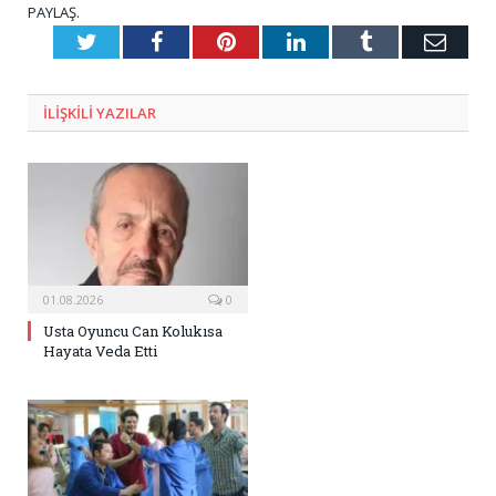
PAYLAŞ.
Twitter
Facebook
Pinterest
LinkedIn
Tumblr
E-
Posta
ILIŞKILI
YAZILAR
01.08.2026
0
Usta Oyuncu Can Kolukısa
Hayata Veda Etti