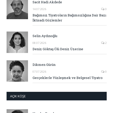
Sacit Hadi Akdede
14.07.2026
0
Bağımsız Tiyatroların Bağımsızlığına Dair Bazı
İktisadi Gözlemler
Selin Aydınoğlu
08.07.2026
2
Deniz Göktaş Ölü Deniz Üzerine
Dikmen Gürün
07.07.2026
0
Gerçeklerle Yüzleşmek ve Belgesel Tiyatro
AÇIK KÖŞE