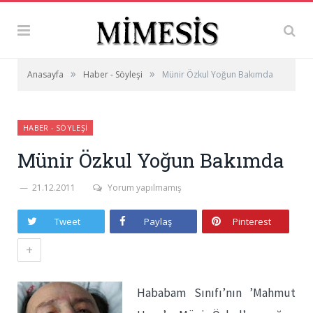
»
»
Anasayfa
Haber - Söyleşi
Münir Özkul Yoğun Bakımda
HABER - SÖYLEŞI
Münir Özkul Yoğun Bakımda
21.12.2011
Yorum yapılmamış
Tweet
Paylaş
Pinterest
+
Hababam Sınıfı’nın ’Mahmut