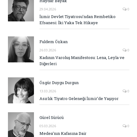
Haydar Bayak
29.04.2026
0
İzmir Devlet Tiyatrosu’ndan Rembetiko
Efsanesi: İki Yaka Tek Hikaye
Fuldem Özkan
26.03.2026
0
Kadının Varoluş Manifestosu: Lena, Leyla ve
Diğerleri
Özgür Duygu Durgun
13.03.2026
0
Asırlık Tiyatro Geleneği İzmir’de Yaşıyor
Gürel Sürücü
05.03.2026
0
Medea’nın Kafasına Dair