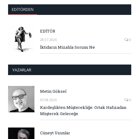
EDITÖRDEN
EDİTÖR
28.07.2026
0
İktidarın Mizahla Sorunu Ne
YAZARLAR
Metin Göksel
03.08.2026
0
Kardeşlikten Müşterekliğe: Ortak Hafızadan
Müşterek Geleceğe
Cüneyt Uzunlar