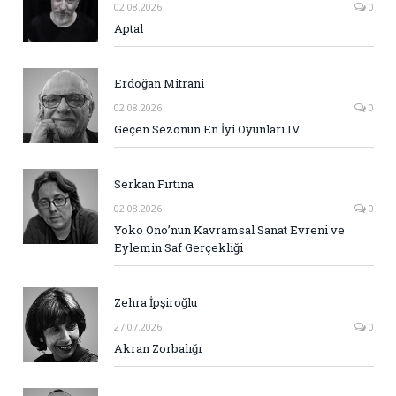
02.08.2026
0
Aptal
Erdoğan Mitrani
02.08.2026
0
Geçen Sezonun En İyi Oyunları IV
Serkan Fırtına
02.08.2026
0
Yoko Ono’nun Kavramsal Sanat Evreni ve
Eylemin Saf Gerçekliği
Zehra İpşiroğlu
27.07.2026
0
Akran Zorbalığı