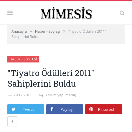
»
»
Anasayfa
Haber - Söyleşi
"Tiyatro Ödülleri 2011"
Sahiplerini Buldu
HABER - SÖYLEŞI
"Tiyatro Ödülleri 2011"
Sahiplerini Buldu
29.12.2011
Yorum yapılmamış
Tweet
Paylaş
Pinterest
+