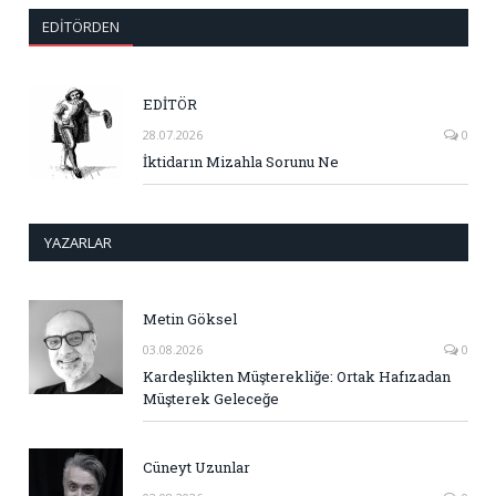
EDITÖRDEN
EDİTÖR
28.07.2026
0
İktidarın Mizahla Sorunu Ne
YAZARLAR
Metin Göksel
03.08.2026
0
Kardeşlikten Müşterekliğe: Ortak Hafızadan
Müşterek Geleceğe
Cüneyt Uzunlar