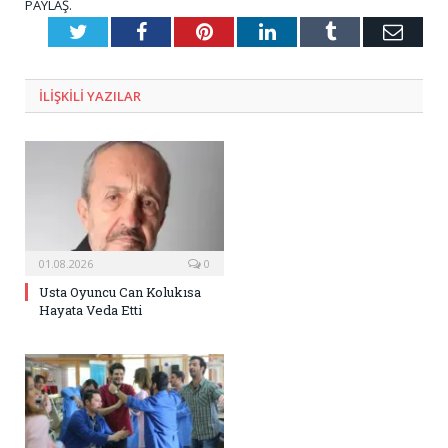
PAYLAŞ.
Twitter
Facebook
Pinterest
LinkedIn
Tumblr
E-
Posta
ILIŞKILI
YAZILAR
01.08.2026
0
Usta Oyuncu Can Kolukısa
Hayata Veda Etti