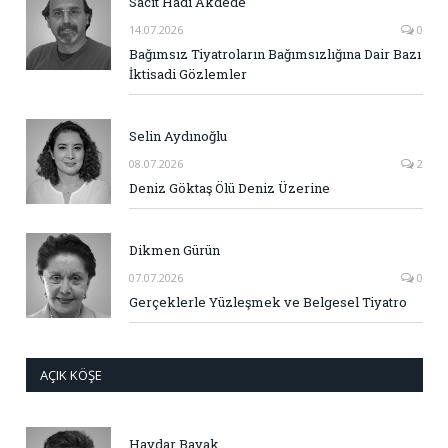
Sacit Hadi Akdede
14.07.2026
0
Bağımsız Tiyatroların Bağımsızlığına Dair Bazı
İktisadi Gözlemler
Selin Aydınoğlu
08.07.2026
2
Deniz Göktaş Ölü Deniz Üzerine
Dikmen Gürün
07.07.2026
0
Gerçeklerle Yüzleşmek ve Belgesel Tiyatro
AÇIK KÖŞE
Haydar Bayak