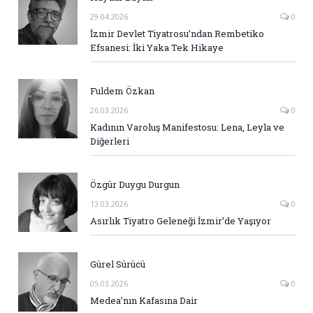
29.04.2026
0
İzmir Devlet Tiyatrosu’ndan Rembetiko
Efsanesi: İki Yaka Tek Hikaye
Fuldem Özkan
26.03.2026
0
Kadının Varoluş Manifestosu: Lena, Leyla ve
Diğerleri
Özgür Duygu Durgun
13.03.2026
0
Asırlık Tiyatro Geleneği İzmir’de Yaşıyor
Gürel Sürücü
05.03.2026
0
Medea’nın Kafasına Dair