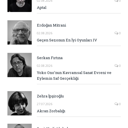
02.08.2026
0
Aptal
Erdoğan Mitrani
02.08.2026
0
Geçen Sezonun En İyi Oyunları IV
Serkan Fırtına
02.08.2026
0
Yoko Ono’nun Kavramsal Sanat Evreni ve
Eylemin Saf Gerçekliği
Zehra İpşiroğlu
27.07.2026
0
Akran Zorbalığı