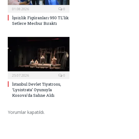
01.08.2026
0
İşsizlik Figüranları 950 TL’lik
Setlere Mecbur Bıraktı
25.07.2026
0
İstanbul Devlet Tiyatrosu,
‘Lysistrata’ Oyunuyla
Kosova’da Sahne Aldı
Yorumlar kapatıldı.