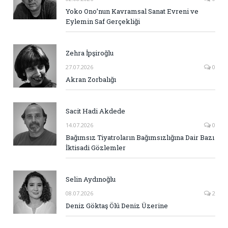
Yoko Ono’nun Kavramsal Sanat Evreni ve
Eylemin Saf Gerçekliği
Zehra İpşiroğlu
27.07.2026
0
Akran Zorbalığı
Sacit Hadi Akdede
14.07.2026
0
Bağımsız Tiyatroların Bağımsızlığına Dair Bazı
İktisadi Gözlemler
Selin Aydınoğlu
08.07.2026
2
Deniz Göktaş Ölü Deniz Üzerine