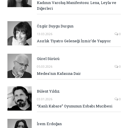
Kadının Varoluş Manifestosu: Lena, Leyla ve
Diğerleri
Özgür Duygu Durgun
13.03.2026
0
Asırlık Tiyatro Geleneği İzmir’de Yaşıyor
Gürel Sürücü
05.03.2026
0
Medea’nın Kafasına Dair
Bülent Yıldız
03.01.2026
0
“Kanlı Kabare” Oyununun Esbabı Mucibesi
İrem Erdoğan