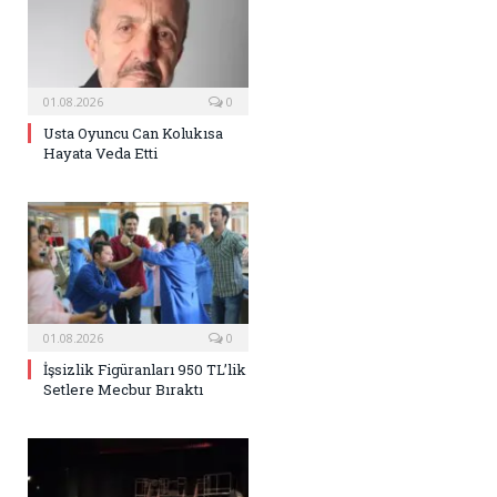
01.08.2026
0
Usta Oyuncu Can Kolukısa
Hayata Veda Etti
01.08.2026
0
İşsizlik Figüranları 950 TL’lik
Setlere Mecbur Bıraktı