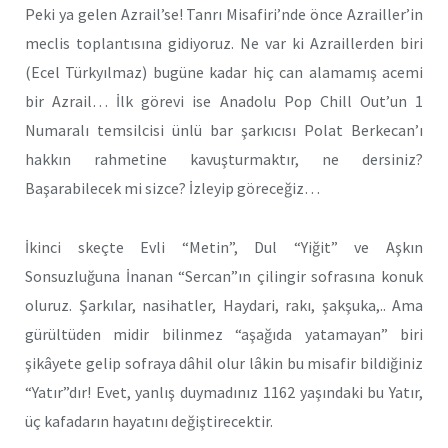
Peki ya gelen Azrail’se! Tanrı Misafiri’nde önce Azrailler’in
meclis toplantısına gidiyoruz. Ne var ki Azraillerden biri
(Ecel Türkyılmaz) bugüne kadar hiç can alamamış acemi
bir Azrail… İlk görevi ise Anadolu Pop Chill Out’un 1
Numaralı temsilcisi ünlü bar şarkıcısı Polat Berkecan’ı
hakkın rahmetine kavuşturmaktır, ne dersiniz?
Başarabilecek mi sizce? İzleyip göreceğiz…
İkinci skeçte Evli “Metin”, Dul “Yiğit” ve Aşkın
Sonsuzluğuna İnanan “Sercan”ın çilingir sofrasına konuk
oluruz. Şarkılar, nasihatler, Haydari, rakı, şakşuka,.. Ama
gürültüden midir bilinmez “aşağıda yatamayan” biri
şikâyete gelip sofraya dâhil olur lâkin bu misafir bildiğiniz
“Yatır”dır! Evet, yanlış duymadınız 1162 yaşındaki bu Yatır,
üç kafadarın hayatını değiştirecektir.