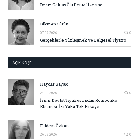
Deniz Göktaş Ölü Deniz Üzerine
Dikmen Gürün
07.07.2026
0
Gerçeklerle Yüzleşmek ve Belgesel Tiyatro
AÇIK KÖŞE
Haydar Bayak
29.04.2026
0
İzmir Devlet Tiyatrosu’ndan Rembetiko
Efsanesi: İki Yaka Tek Hikaye
Fuldem Özkan
26.03.2026
0