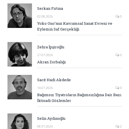
Serkan Fırtına
02.08.2026
0
Yoko Ono’nun Kavramsal Sanat Evreni ve
Eylemin Saf Gerçekliği
Zehra İpşiroğlu
27.07.2026
0
Akran Zorbalığı
Sacit Hadi Akdede
14.07.2026
0
Bağımsız Tiyatroların Bağımsızlığına Dair Bazı
İktisadi Gözlemler
Selin Aydınoğlu
08.07.2026
2