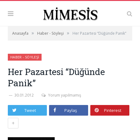
»
»
Anasayfa
Haber - Söyleşi
Her Pazartesi “Düğünde Panik”
HABER - SÖYLEŞI
Her Pazartesi “Düğünde
Panik”
30.01.2012
Yorum yapılmamış
Tweet
Paylaş
Pinterest
+