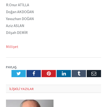
R.Onur ATİLLA
Doğan AKDOĞAN
Yavuzhan DOĞAN
Aziz ASLAN
Dilşah DEMİR
Milliyet
PAYLAŞ.
Twitter
Facebook
Pinterest
LinkedIn
Tumblr
E-
Posta
ILIŞKILI
YAZILAR