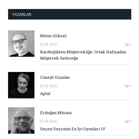
YAZARLAR
Metin Göksel
03.08.2026
0
Kardeşlikten Müşterekliğe: Ortak Hafızadan
Müşterek Geleceğe
Cüneyt Uzunlar
02.08.2026
0
Aptal
Erdoğan Mitrani
02.08.2026
0
Geçen Sezonun En İyi Oyunları IV