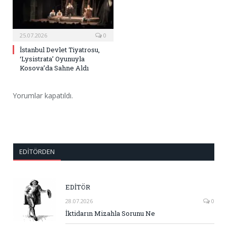
25.07.2026
0
İstanbul Devlet Tiyatrosu,
‘Lysistrata’ Oyunuyla
Kosova’da Sahne Aldı
Yorumlar kapatıldı.
EDITÖRDEN
EDİTÖR
28.07.2026
0
İktidarın Mizahla Sorunu Ne