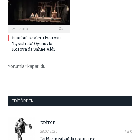
25.07.2026
0
İstanbul Devlet Tiyatrosu,
‘Lysistrata’ Oyunuyla
Kosova’da Sahne Aldı
Yorumlar kapatıldı.
EDITÖRDEN
EDİTÖR
28.07.2026
0
İktidarın Mizahla Sorunu Ne