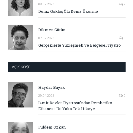
08.07.2026
2
Deniz Göktaş Ölü Deniz Üzerine
Dikmen Gürün
07.07.2026
0
Gerçeklerle Yüzleşmek ve Belgesel Tiyatro
AÇIK KÖŞE
Haydar Bayak
29.04.2026
0
İzmir Devlet Tiyatrosu’ndan Rembetiko
Efsanesi: İki Yaka Tek Hikaye
Fuldem Özkan