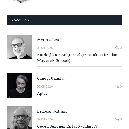
YAZARLAR
Metin Göksel
03.08.2026
0
Kardeşlikten Müşterekliğe: Ortak Hafızadan
Müşterek Geleceğe
Cüneyt Uzunlar
02.08.2026
0
Aptal
Erdoğan Mitrani
02.08.2026
0
Geçen Sezonun En İyi Oyunları IV