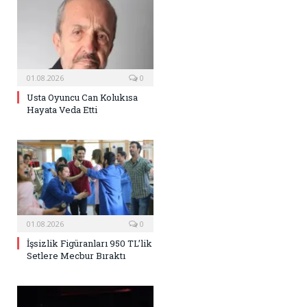
01.08.2026
0
Usta Oyuncu Can Kolukısa
Hayata Veda Etti
01.08.2026
0
İşsizlik Figüranları 950 TL’lik
Setlere Mecbur Bıraktı