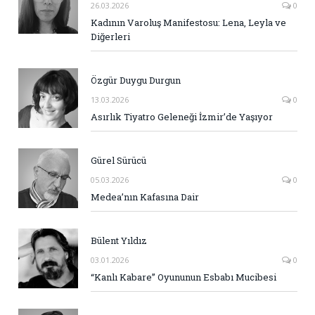
26.03.2026
0
Kadının Varoluş Manifestosu: Lena, Leyla ve
Diğerleri
Özgür Duygu Durgun
13.03.2026
0
Asırlık Tiyatro Geleneği İzmir’de Yaşıyor
Gürel Sürücü
05.03.2026
0
Medea’nın Kafasına Dair
Bülent Yıldız
03.01.2026
0
“Kanlı Kabare” Oyununun Esbabı Mucibesi