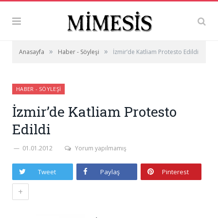
»
»
Anasayfa
Haber - Söyleşi
İzmir’de Katliam Protesto Edildi
HABER - SÖYLEŞI
İzmir’de Katliam Protesto
Edildi
01.01.2012
Yorum yapılmamış
Tweet
Paylaş
Pinterest
+