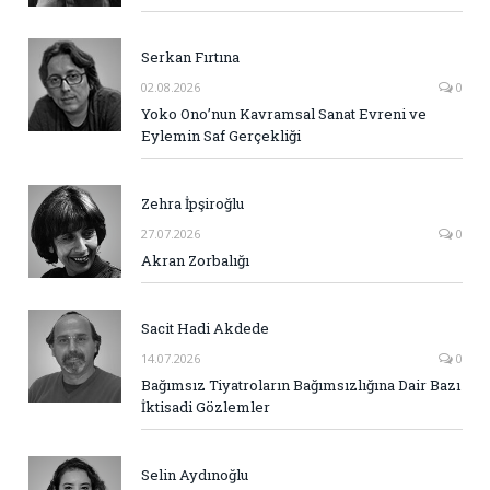
Serkan Fırtına
02.08.2026
0
Yoko Ono’nun Kavramsal Sanat Evreni ve
Eylemin Saf Gerçekliği
Zehra İpşiroğlu
27.07.2026
0
Akran Zorbalığı
Sacit Hadi Akdede
14.07.2026
0
Bağımsız Tiyatroların Bağımsızlığına Dair Bazı
İktisadi Gözlemler
Selin Aydınoğlu