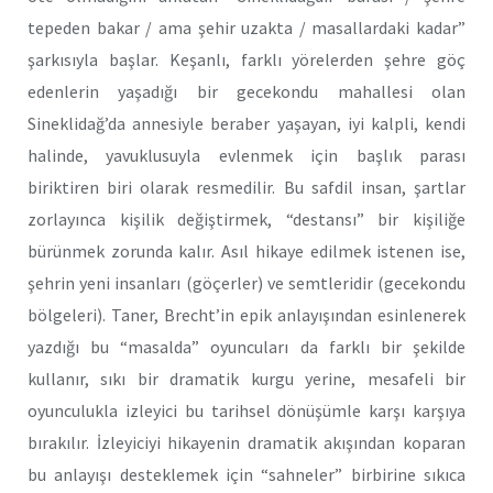
tepeden bakar / ama şehir uzakta / masallardaki kadar”
şarkısıyla başlar. Keşanlı, farklı yörelerden şehre göç
edenlerin yaşadığı bir gecekondu mahallesi olan
Sineklidağ’da annesiyle beraber yaşayan, iyi kalpli, kendi
halinde, yavuklusuyla evlenmek için başlık parası
biriktiren biri olarak resmedilir. Bu safdil insan, şartlar
zorlayınca kişilik değiştirmek, “destansı” bir kişiliğe
bürünmek zorunda kalır. Asıl hikaye edilmek istenen ise,
şehrin yeni insanları (göçerler) ve semtleridir (gecekondu
bölgeleri). Taner, Brecht’in epik anlayışından esinlenerek
yazdığı bu “masalda” oyuncuları da farklı bir şekilde
kullanır, sıkı bir dramatik kurgu yerine, mesafeli bir
oyunculukla izleyici bu tarihsel dönüşümle karşı karşıya
bırakılır. İzleyiciyi hikayenin dramatik akışından koparan
bu anlayışı desteklemek için “sahneler” birbirine sıkıca