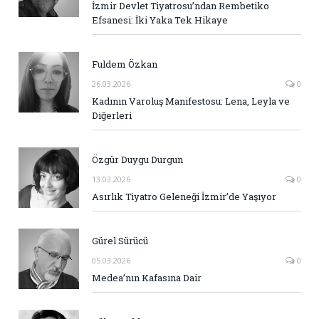
İzmir Devlet Tiyatrosu’ndan Rembetiko
Efsanesi: İki Yaka Tek Hikaye
Fuldem Özkan
26.03.2026
0
Kadının Varoluş Manifestosu: Lena, Leyla ve
Diğerleri
Özgür Duygu Durgun
13.03.2026
0
Asırlık Tiyatro Geleneği İzmir’de Yaşıyor
Gürel Sürücü
05.03.2026
0
Medea’nın Kafasına Dair