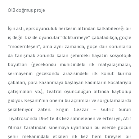
Ölü doğmuş proje
İşin aslı, epik oyunculuk herkesin altından kalkabileceği bir
iş değil. Dizide oyuncular “döktürmeye” çabaladıkça, göçle
“modernleşen”, ama aynı zamanda, göçe dair sorunlarla
da tanışmak zorunda kalan şehirdeki hayatın sosyolojik
boyutları (gecekondu muhitindeki ilk mafyalaşmalar,
sermayenin gecekondu arazisindeki ilk konut kurma
çabaları, para kazanmaya başlayan kadınların kocalarıyla
çatışmaları vb.), teatral oyunculuğun altında kaybolup
gidiyor. Keşanlı’nın önemi bu açılımlar ve sorgulamalarda
şekilleniyor zaten. Engin Cezzar – Gülriz Sururi
Tiyatrosu’nda 1964’te ilk kez sahnelenen ve ertesi yıl, Atıf
Yılmaz tarafından sinemaya uyarlanan bu eserde göçün
şehir mekanındaki etkileri ilk kez hem bireysel bir