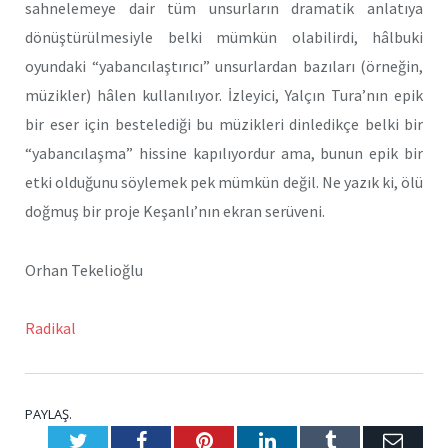
sahnelemeye dair tüm unsurların dramatik anlatıya
dönüştürülmesiyle belki mümkün olabilirdi, hâlbuki
oyundaki “yabancılaştırıcı” unsurlardan bazıları (örneğin,
müzikler) hâlen kullanılıyor. İzleyici, Yalçın Tura’nın epik
bir eser için bestelediği bu müzikleri dinledikçe belki bir
“yabancılaşma” hissine kapılıyordur ama, bunun epik bir
etki olduğunu söylemek pek mümkün değil. Ne yazık ki, ölü
doğmuş bir proje Keşanlı’nın ekran serüveni.
Orhan Tekelioğlu
Radikal
PAYLAŞ.
Twitter
Facebook
Pinterest
LinkedIn
Tumblr
E-