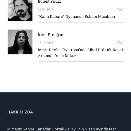
Bülent Yıldız
03.01.2026
0
“Kanlı Kabare” Oyununun Esbabı Mucibesi
İrem Erdoğan
25.12.2025
0
İzmir Devlet Tiyatrosu’nda Sibel Erdenk Rejisi:
Arzunun Onda Dokuzu
HAKKIMIZDA
Mimesis Sahne Sanatları Portali 2010 yılının Nisan ayında test