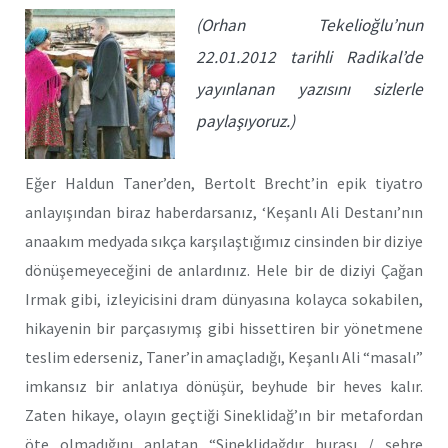
(Orhan Tekelioğlu’nun
22.01.2012 tarihli Radikal’de
yayınlanan yazısını sizlerle
paylaşıyoruz.)
Eğer Haldun Taner’den, Bertolt Brecht’in epik tiyatro
anlayışından biraz haberdarsanız, ‘Keşanlı Ali Destanı’nın
anaakım medyada sıkça karşılaştığımız cinsinden bir diziye
dönüşemeyeceğini de anlardınız. Hele bir de diziyi Çağan
Irmak gibi, izleyicisini dram dünyasına kolayca sokabilen,
hikayenin bir parçasıymış gibi hissettiren bir yönetmene
teslim ederseniz, Taner’in amaçladığı, Keşanlı Ali “masalı”
imkansız bir anlatıya dönüşür, beyhude bir heves kalır.
Zaten hikaye, olayın geçtiği Sineklidağ’ın bir metafordan
öte olmadığını anlatan “Sineklidağdır burası / şehre