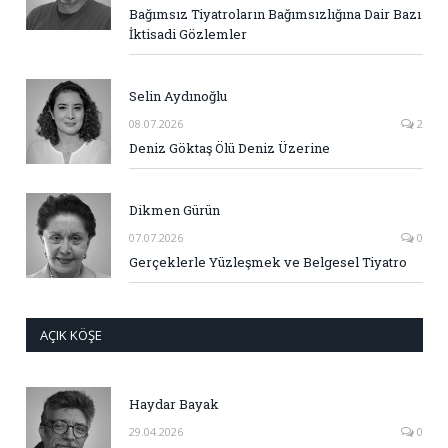
Bağımsız Tiyatroların Bağımsızlığına Dair Bazı
İktisadi Gözlemler
Selin Aydınoğlu
08.07.2026
2
Deniz Göktaş Ölü Deniz Üzerine
Dikmen Gürün
07.07.2026
0
Gerçeklerle Yüzleşmek ve Belgesel Tiyatro
AÇIK KÖŞE
Haydar Bayak
29.04.2026
0