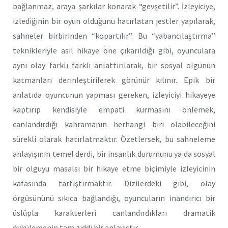
bağlanmaz, araya şarkılar konarak “gevşetilir”. İzleyiciye,
izlediğinin bir oyun olduğunu hatırlatan jestler yapılarak,
sahneler birbirinden “kopartılır”. Bu “yabancılaştırma”
teknikleriyle asıl hikaye öne çıkarıldığı gibi, oyunculara
aynı olay farklı farklı anlattırılarak, bir sosyal olgunun
katmanları derinleştirilerek görünür kılınır. Epik bir
anlatıda oyuncunun yapması gereken, izleyiciyi hikayeye
kaptırıp kendisiyle empati kurmasını önlemek,
canlandırdığı kahramanın herhangi biri olabileceğini
sürekli olarak hatırlatmaktır. Özetlersek, bu sahneleme
anlayışının temel derdi, bir insanlık durumunu ya da sosyal
bir olguyu masalsı bir hikaye etme biçimiyle izleyicinin
kafasında tartıştırmaktır. Dizilerdeki gibi, olay
örgüsününü sıkıca bağlandığı, oyuncuların inandırıcı bir
üslûpla karakterleri canlandırdıkları dramatik
öykülemenin tam zıddı bir anlayıştır.