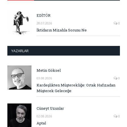
EDİTÖR
28.07.2026
0
İktidarın Mizahla Sorunu Ne
YAZARLAR
Metin Göksel
03.08.2026
0
Kardeşlikten Müşterekliğe: Ortak Hafızadan
Müşterek Geleceğe
Cüneyt Uzunlar
02.08.2026
0
Aptal