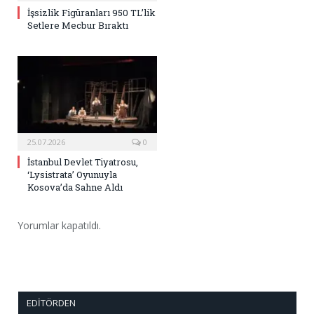
İşsizlik Figüranları 950 TL’lik
Setlere Mecbur Bıraktı
25.07.2026
0
İstanbul Devlet Tiyatrosu,
‘Lysistrata’ Oyunuyla
Kosova’da Sahne Aldı
Yorumlar kapatıldı.
EDITÖRDEN