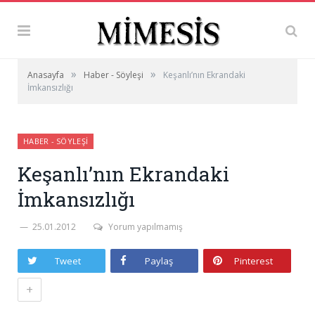
»
»
Anasayfa
Haber - Söyleşi
Keşanlı’nın Ekrandaki
İmkansızlığı
HABER - SÖYLEŞI
Keşanlı’nın Ekrandaki
İmkansızlığı
25.01.2012
Yorum yapılmamış
Tweet
Paylaş
Pinterest
+