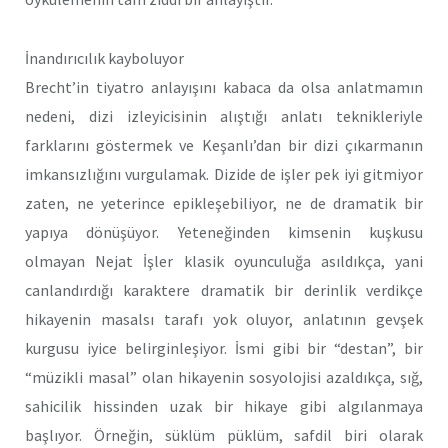
İnandırıcılık kayboluyor
Brecht’in tiyatro anlayışını kabaca da olsa anlatmamın
nedeni, dizi izleyicisinin alıştığı anlatı teknikleriyle
farklarını göstermek ve Keşanlı’dan bir dizi çıkarmanın
imkansızlığını vurgulamak. Dizide de işler pek iyi gitmiyor
zaten, ne yeterince epikleşebiliyor, ne de dramatik bir
yapıya dönüşüyor. Yeteneğinden kimsenin kuşkusu
olmayan Nejat İşler klasik oyunculuğa asıldıkça, yani
canlandırdığı karaktere dramatik bir derinlik verdikçe
hikayenin masalsı tarafı yok oluyor, anlatının gevşek
kurgusu iyice belirginleşiyor. İsmi gibi bir “destan”, bir
“müzikli masal” olan hikayenin sosyolojisi azaldıkça, sığ,
sahicilik hissinden uzak bir hikaye gibi algılanmaya
başlıyor. Örneğin, süklüm püklüm, safdil biri olarak