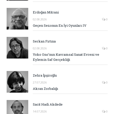
Erdoğan Mitrani
02.08.2026
0
Geçen Sezonun En İyi Oyunları IV
Serkan Fırtına
02.08.2026
0
Yoko Ono’nun Kavramsal Sanat Evreni ve
Eylemin Saf Gerçekliği
Zehra İpşiroğlu
27.07.2026
0
Akran Zorbalığı
Sacit Hadi Akdede
14.07.2026
0