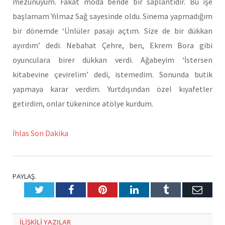
mezunuyum. Fakat moda bende bir saplantıdır. Bu işe
başlamam Yılmaz Sağ sayesinde oldu. Sinema yapmadığım
bir dönemde ‘Ünlüler pasajı açtım. Size de bir dükkan
ayırdım’ dedi. Nebahat Çehre, ben, Ekrem Bora gibi
oyunculara birer dükkan verdi. Ağabeyim ‘İstersen
kitabevine çevirelim’ dedi, istemedim. Sonunda butik
yapmaya karar verdim. Yurtdışından özel kıyafetler
getirdim, onlar tükenince atölye kurdum.
İhlas Son Dakika
PAYLAŞ.
Twitter
Facebook
Pinterest
LinkedIn
Tumblr
E-
Posta
ILIŞKILI
YAZILAR