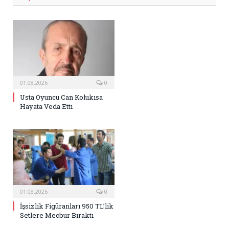
01.08.2026
0
Usta Oyuncu Can Kolukısa
Hayata Veda Etti
01.08.2026
0
İşsizlik Figüranları 950 TL’lik
Setlere Mecbur Bıraktı