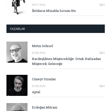
28.07.2026
0
İktidarın Mizahla Sorunu Ne
YAZARLAR
Metin Göksel
03.08.2026
0
Kardeşlikten Müşterekliğe: Ortak Hafızadan
Müşterek Geleceğe
Cüneyt Uzunlar
02.08.2026
0
Aptal
Erdoğan Mitrani