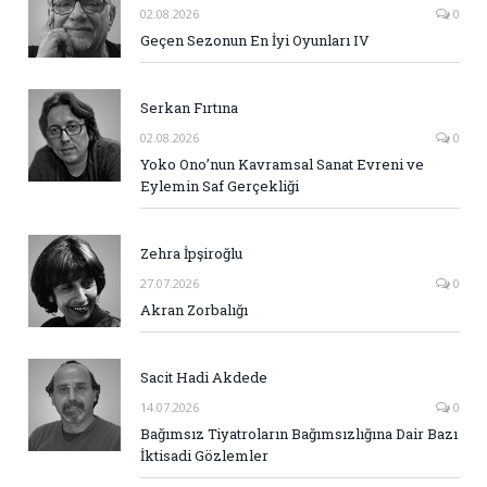
02.08.2026
0
Geçen Sezonun En İyi Oyunları IV
Serkan Fırtına
02.08.2026
0
Yoko Ono’nun Kavramsal Sanat Evreni ve
Eylemin Saf Gerçekliği
Zehra İpşiroğlu
27.07.2026
0
Akran Zorbalığı
Sacit Hadi Akdede
14.07.2026
0
Bağımsız Tiyatroların Bağımsızlığına Dair Bazı
İktisadi Gözlemler