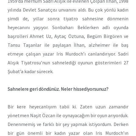
1959’da merhum Sadri Alışık ile evlenen Çolpan İlhan, 1998
yılında Devlet Sanatçısı unvanını aldı. Bu çok yönlü kadın
şimdi de, yıllar sonra tiyatro sahnesine dönmenin
heyecanını yaşıyor. Sonbaharı Beklerken adlı oyunda
başrolleri Ahmet Uz, Aytaç Öztuna, Begüm Birgören ve
Tansu Taşanlar ile paylaşan İlhan, alzheimer ile baş
etmeye çalışan yazar Iris Murdoch’ı canlandırıyor. Sadri
Alışık Tiyatrosu’nun sahnelediği oyunun gösterimleri 27
Şubat’a kadar sürecek.
Sahnelere geri döndünüz. Neler hissediyorsunuz?
Bir kere heyecanlıyım tabii ki. Zaten uzun zamandır
yönetmen Naşit Özcan ile oynayacağım bir oyun arıyorduk.
Denenmemiş ve farklı bir şey yapmak istiyordum. Derken
bir gün önemli bir kadın yazar olan Iris Murdoch’ın