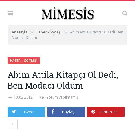
»
»
Anasayfa
Haber - Söyleşi
Abim Attila Kitapçı Ol Dedi, Ben
Modacı Oldum
HABER - SÖYLEŞI
Abim Attila Kitapçı Ol Dedi,
Ben Modacı Oldum
13.02.2012
Yorum yapılmamış
Tweet
Paylaş
Pinterest
+