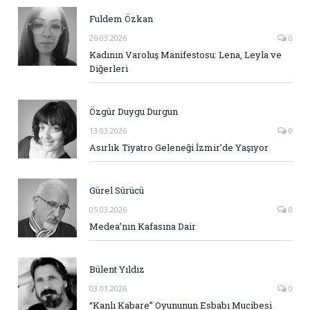
Fuldem Özkan
26.03.2026
0
Kadının Varoluş Manifestosu: Lena, Leyla ve
Diğerleri
Özgür Duygu Durgun
13.03.2026
0
Asırlık Tiyatro Geleneği İzmir’de Yaşıyor
Gürel Sürücü
05.03.2026
0
Medea’nın Kafasına Dair
Bülent Yıldız
03.01.2026
0
“Kanlı Kabare” Oyununun Esbabı Mucibesi