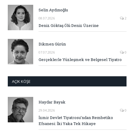
Selin Aydınoğlu
08.07.2026
2
Deniz Göktaş Ölü Deniz Üzerine
Dikmen Gürün
07.07.2026
0
Gerçeklerle Yüzleşmek ve Belgesel Tiyatro
AÇIK KÖŞE
Haydar Bayak
29.04.2026
0
İzmir Devlet Tiyatrosu’ndan Rembetiko
Efsanesi: İki Yaka Tek Hikaye