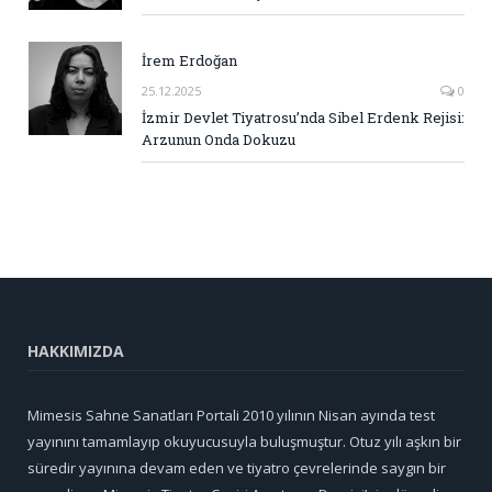
İrem Erdoğan
25.12.2025
0
İzmir Devlet Tiyatrosu’nda Sibel Erdenk Rejisi:
Arzunun Onda Dokuzu
HAKKIMIZDA
Mimesis Sahne Sanatları Portali 2010 yılının Nisan ayında test
yayınını tamamlayıp okuyucusuyla buluşmuştur. Otuz yılı aşkın bir
süredir yayınına devam eden ve tiyatro çevrelerinde saygın bir