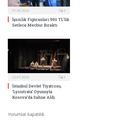
01.08.2026
0
İşsizlik Figüranları 950 TL’lik
Setlere Mecbur Bıraktı
25.07.2026
0
İstanbul Devlet Tiyatrosu,
‘Lysistrata’ Oyunuyla
Kosova’da Sahne Aldı
Yorumlar kapatıldı.