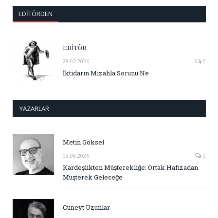
EDITÖRDEN
EDİTÖR
28.07.2026
0
İktidarın Mizahla Sorunu Ne
YAZARLAR
Metin Göksel
03.08.2026
0
Kardeşlikten Müşterekliğe: Ortak Hafızadan
Müşterek Geleceğe
Cüneyt Uzunlar