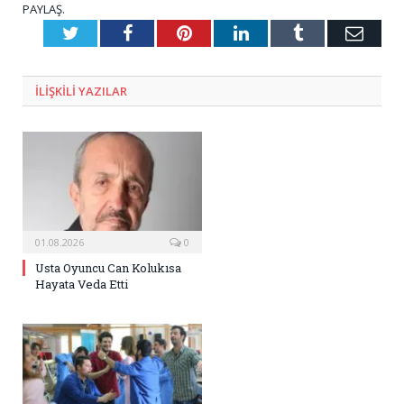
PAYLAŞ.
Twitter
Facebook
Pinterest
LinkedIn
Tumblr
E-
Posta
ILIŞKILI
YAZILAR
01.08.2026
0
Usta Oyuncu Can Kolukısa
Hayata Veda Etti