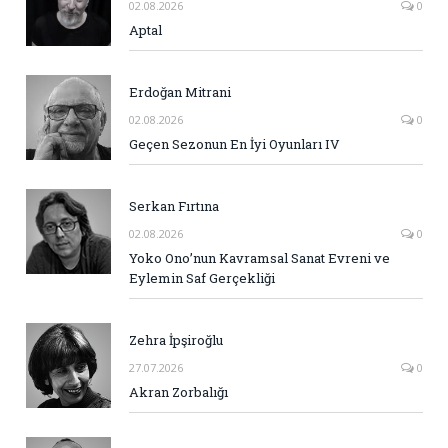
02.08.2026
0
Aptal
Erdoğan Mitrani
02.08.2026
0
Geçen Sezonun En İyi Oyunları IV
Serkan Fırtına
02.08.2026
0
Yoko Ono’nun Kavramsal Sanat Evreni ve
Eylemin Saf Gerçekliği
Zehra İpşiroğlu
27.07.2026
0
Akran Zorbalığı