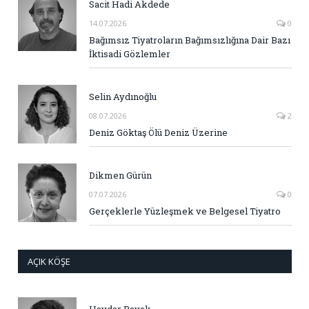
Sacit Hadi Akdede
14.07.2026
0
Bağımsız Tiyatroların Bağımsızlığına Dair Bazı
İktisadi Gözlemler
Selin Aydınoğlu
08.07.2026
2
Deniz Göktaş Ölü Deniz Üzerine
Dikmen Gürün
07.07.2026
0
Gerçeklerle Yüzleşmek ve Belgesel Tiyatro
AÇIK KÖŞE