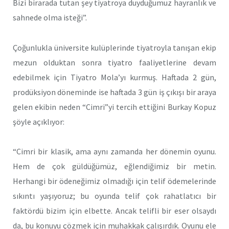
Bizi birarada tutan şey tiyatroya duyduğumuz hayranlık ve
sahnede olma isteği”.
Çoğunlukla üniversite kulüplerinde tiyatroyla tanışan ekip
mezun olduktan sonra tiyatro faaliyetlerine devam
edebilmek için Tiyatro Mola’yı kurmuş. Haftada 2 gün,
prodüksiyon döneminde ise haftada 3 gün iş çıkışı bir araya
gelen ekibin neden “Cimri”yi tercih ettiğini Burkay Kopuz
şöyle açıklıyor:
“Cimri bir klasik, ama aynı zamanda her dönemin oyunu.
Hem de çok güldüğümüz, eğlendiğimiz bir metin.
Herhangi bir ödeneğimiz olmadığı için telif ödemelerinde
sıkıntı yaşıyoruz; bu oyunda telif çok rahatlatıcı bir
faktördü bizim için elbette. Ancak telifli bir eser olsaydı
da, bu konuyu çözmek için muhakkak çalışırdık. Oyunu ele