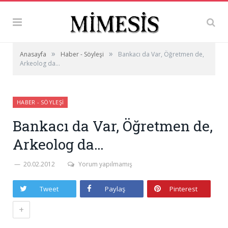
»
»
Anasayfa
Haber - Söyleşi
Bankacı da Var, Öğretmen de,
Arkeolog da…
HABER - SÖYLEŞI
Bankacı da Var, Öğretmen de,
Arkeolog da…
20.02.2012
Yorum yapılmamış
Tweet
Paylaş
Pinterest
+