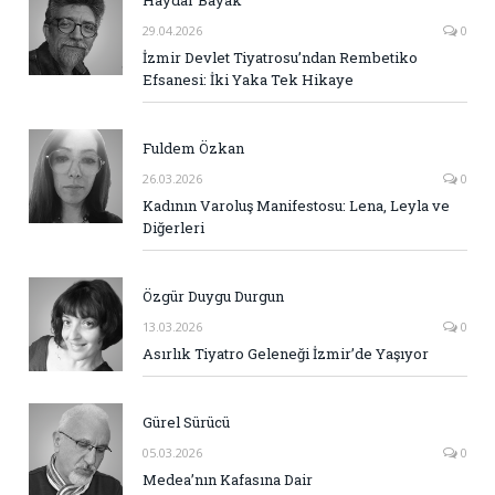
Haydar Bayak
29.04.2026
0
İzmir Devlet Tiyatrosu’ndan Rembetiko
Efsanesi: İki Yaka Tek Hikaye
Fuldem Özkan
26.03.2026
0
Kadının Varoluş Manifestosu: Lena, Leyla ve
Diğerleri
Özgür Duygu Durgun
13.03.2026
0
Asırlık Tiyatro Geleneği İzmir’de Yaşıyor
Gürel Sürücü
05.03.2026
0
Medea’nın Kafasına Dair