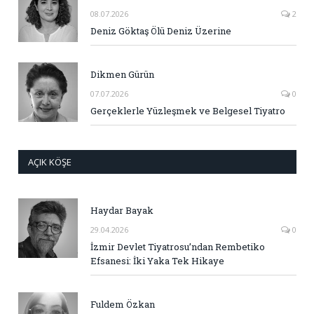
08.07.2026
2
Deniz Göktaş Ölü Deniz Üzerine
Dikmen Gürün
07.07.2026
0
Gerçeklerle Yüzleşmek ve Belgesel Tiyatro
AÇIK KÖŞE
Haydar Bayak
29.04.2026
0
İzmir Devlet Tiyatrosu’ndan Rembetiko
Efsanesi: İki Yaka Tek Hikaye
Fuldem Özkan