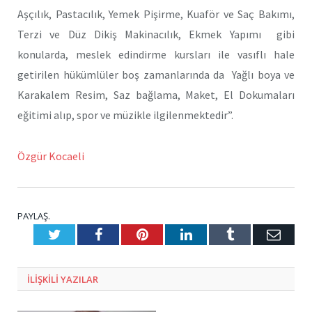
Aşçılık, Pastacılık, Yemek Pişirme, Kuaför ve Saç Bakımı,
Terzi ve Düz Dikiş Makinacılık, Ekmek Yapımı gibi
konularda, meslek edindirme kursları ile vasıflı hale
getirilen hükümlüler boş zamanlarında da Yağlı boya ve
Karakalem Resim, Saz bağlama, Maket, El Dokumaları
eğitimi alıp, spor ve müzikle ilgilenmektedir”.
Özgür Kocaeli
PAYLAŞ.
Twitter
Facebook
Pinterest
LinkedIn
Tumblr
E-
Posta
ILIŞKILI
YAZILAR