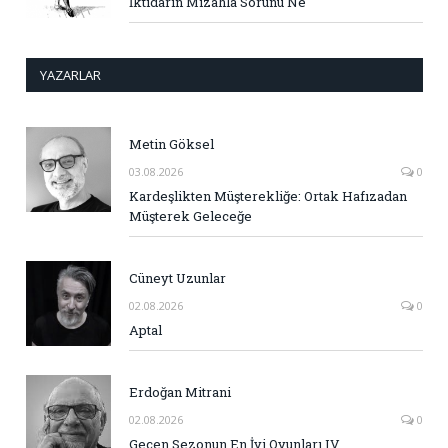
İktidarın Mizahla Sorunu Ne
YAZARLAR
Metin Göksel
03.08.2026
0
Kardeşlikten Müşterekliğe: Ortak Hafızadan
Müşterek Geleceğe
Cüneyt Uzunlar
02.08.2026
0
Aptal
Erdoğan Mitrani
02.08.2026
0
Geçen Sezonun En İyi Oyunları IV