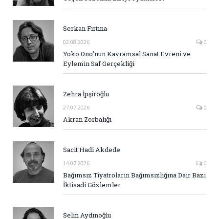
Serkan Fırtına
02.08.2026
0
Yoko Ono’nun Kavramsal Sanat Evreni ve
Eylemin Saf Gerçekliği
Zehra İpşiroğlu
27.07.2026
0
Akran Zorbalığı
Sacit Hadi Akdede
14.07.2026
0
Bağımsız Tiyatroların Bağımsızlığına Dair Bazı
İktisadi Gözlemler
Selin Aydınoğlu