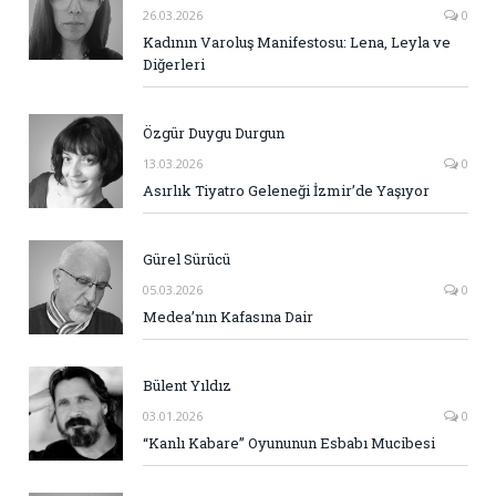
26.03.2026
0
Kadının Varoluş Manifestosu: Lena, Leyla ve
Diğerleri
Özgür Duygu Durgun
13.03.2026
0
Asırlık Tiyatro Geleneği İzmir’de Yaşıyor
Gürel Sürücü
05.03.2026
0
Medea’nın Kafasına Dair
Bülent Yıldız
03.01.2026
0
“Kanlı Kabare” Oyununun Esbabı Mucibesi