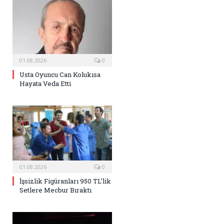
01.08.2026
0
Usta Oyuncu Can Kolukısa
Hayata Veda Etti
01.08.2026
0
İşsizlik Figüranları 950 TL’lik
Setlere Mecbur Bıraktı