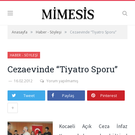
»
»
Anasayfa
Haber - Söyleşi
Cezaevinde “Tiyatro Sporu”
HABER - SÖYLEŞI
Cezaevinde “Tiyatro Sporu”
16.02.2012
Yorum yapılmamış
Tweet
Paylaş
Pinterest
+
Kocaeli Açık Ceza İnfaz