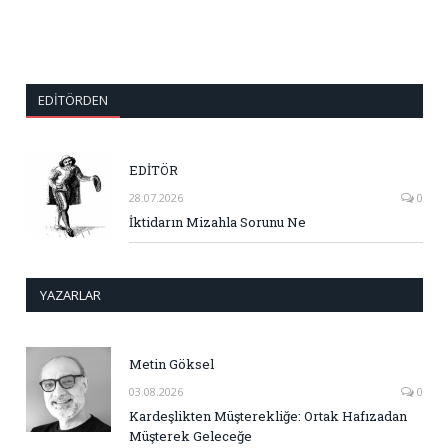
EDITÖRDEN
EDİTÖR
28.07.2026
0
İktidarın Mizahla Sorunu Ne
YAZARLAR
Metin Göksel
03.08.2026
0
Kardeşlikten Müşterekliğe: Ortak Hafızadan
Müşterek Geleceğe