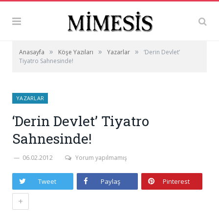
»
»
»
Anasayfa
Köşe Yazıları
Yazarlar
‘Derin Devlet’
Tiyatro Sahnesinde!
YAZARLAR
‘Derin Devlet’ Tiyatro
Sahnesinde!
06.02.2012
Yorum yapılmamış
Tweet
Paylaş
Pinterest
+