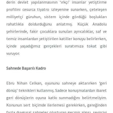
derin devlet yapılanmasının ‘ırkçı’ insanlar yetiştirme
profilini cesurca tiyatro izleyenine sunarken, çeteleşen
milliyetçi güruhun, sistem içinde gördüğü boşlukları
rahatlıkla doldurduğunu anlatmış. Küçük Anadolu
şehirlerinde, fakir çocuklara sunulan ayrıcalıklar, saf ve
temiz insanlardan yetiştirilen katiller konuyu belirlerken,
içinde yaşadığımız gerçekleri suratımıza tokat gibi
vuruyor.
Sahnede Başarılı Kadro
Ebru Nihan Celkan, oyununu sahneye aktarırken ‘geri
dönüş’ teknikleri kullanmış. Sadece konuşmalardan ibaret
geri dönüşlerin oyuna katkı sunmadığını belirtmeliyim.
Konunun sert biçimde ilerlemesi gerekirken, gereğinden
fazla duygusal sahneler oluşturan geçmiş algısı, seyirciyi