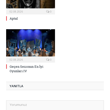
02.08.2026
0
Aptal
02.08.2026
0
Geçen Sezonun En İyi
Oyunları IV
YANITLA