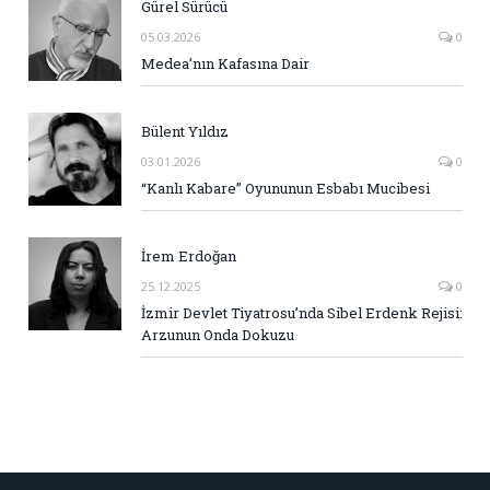
Gürel Sürücü
05.03.2026
0
Medea’nın Kafasına Dair
Bülent Yıldız
03.01.2026
0
“Kanlı Kabare” Oyununun Esbabı Mucibesi
İrem Erdoğan
25.12.2025
0
İzmir Devlet Tiyatrosu’nda Sibel Erdenk Rejisi:
Arzunun Onda Dokuzu