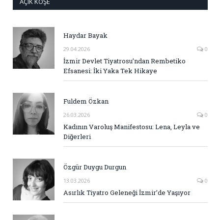
AÇIK KÖŞE
Haydar Bayak
29.04.2026
0
İzmir Devlet Tiyatrosu’ndan Rembetiko
Efsanesi: İki Yaka Tek Hikaye
Fuldem Özkan
26.03.2026
0
Kadının Varoluş Manifestosu: Lena, Leyla ve
Diğerleri
Özgür Duygu Durgun
13.03.2026
0
Asırlık Tiyatro Geleneği İzmir’de Yaşıyor