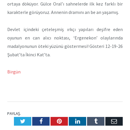
ortaya döküyor. Gülce Oral’ı sahnelerde ilk kez farklı bir
karakterle görüyoruz. Annenin dramını an be an yaşamış.
Devlet içindeki çeteleşmiş ırkçı yapıları deşifre eden
oyunun en can alıcı noktası, ‘Ergenekon’ olaylarında
madalyonunun öteki yüzünü göstermesi! Gösteri 12-19-26
Şubat’ta İkinci Kat’ta.
Birgün
PAYLAŞ.
Twitter
Facebook
Pinterest
LinkedIn
Tumblr
E-
Posta