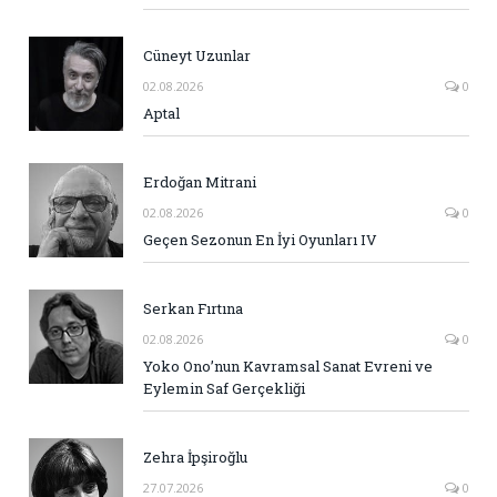
Cüneyt Uzunlar
02.08.2026
0
Aptal
Erdoğan Mitrani
02.08.2026
0
Geçen Sezonun En İyi Oyunları IV
Serkan Fırtına
02.08.2026
0
Yoko Ono’nun Kavramsal Sanat Evreni ve
Eylemin Saf Gerçekliği
Zehra İpşiroğlu
27.07.2026
0