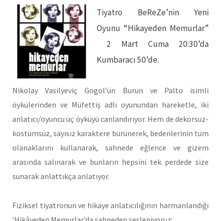
Tiyatro BeReZe’nin Yeni
Oyunu “Hikayeden Memurlar”
2 Mart Cuma 20:30’da
Kumbaracı 50’de.
Nikolay Vasilyeviç Gogol’ün Burun ve Palto isimli
öykülerinden ve Müfettiş adlı oyunundan hareketle, iki
anlatıcı/oyuncu üç öyküyü canlandırıyor. Hem de dekorsuz-
kostümsüz, sayısız karaktere bürünerek, bedenlerinin tüm
olanakla­rını kullanarak, sahnede eğlence ve gizem
arasında salınarak ve bunların hep­sini tek perdede size
sunarak anlattıkça anlatıyor.
Fiziksel tiyatronun ve hikaye anlatıcılığının harmanlandığı
‘Hikâyeden Memurlar’da sahneden sesleniyoruz: