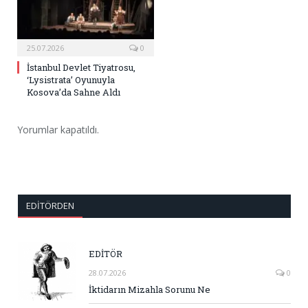
25.07.2026
0
İstanbul Devlet Tiyatrosu,
‘Lysistrata’ Oyunuyla
Kosova’da Sahne Aldı
Yorumlar kapatıldı.
EDITÖRDEN
EDİTÖR
28.07.2026
0
İktidarın Mizahla Sorunu Ne