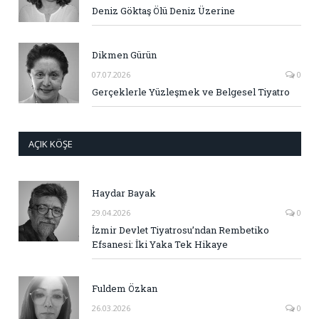
Deniz Göktaş Ölü Deniz Üzerine
Dikmen Gürün
07.07.2026
0
Gerçeklerle Yüzleşmek ve Belgesel Tiyatro
AÇIK KÖŞE
Haydar Bayak
29.04.2026
0
İzmir Devlet Tiyatrosu’ndan Rembetiko
Efsanesi: İki Yaka Tek Hikaye
Fuldem Özkan
26.03.2026
0