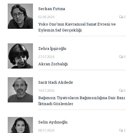
Serkan Fırtına
02.08.2026
0
Yoko Ono’nun Kavramsal Sanat Evreni ve
Eylemin Saf Gerçekliği
Zehra İpşiroğlu
27.07.2026
0
Akran Zorbalığı
Sacit Hadi Akdede
14.07.2026
0
Bağımsız Tiyatroların Bağımsızlığına Dair Bazı
İktisadi Gözlemler
Selin Aydınoğlu
08.07.2026
2