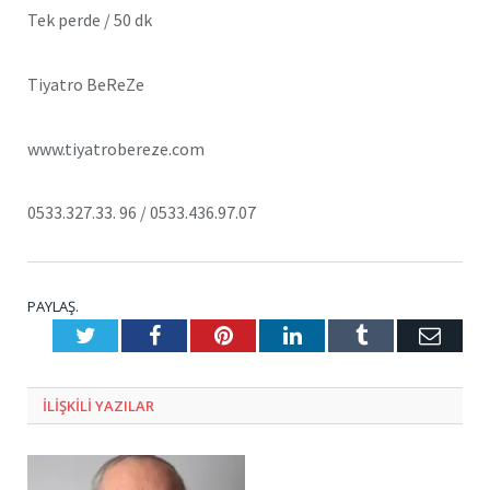
Tek perde / 50 dk
Tiyatro BeReZe
www.tiyatrobereze.com
0533.327.33. 96 / 0533.436.97.07
PAYLAŞ.
Twitter
Facebook
Pinterest
LinkedIn
Tumblr
E-
Posta
ILIŞKILI
YAZILAR