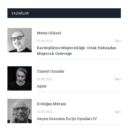
YAZARLAR
Metin Göksel
03.08.2026
0
Kardeşlikten Müşterekliğe: Ortak Hafızadan
Müşterek Geleceğe
Cüneyt Uzunlar
02.08.2026
0
Aptal
Erdoğan Mitrani
02.08.2026
0
Geçen Sezonun En İyi Oyunları IV