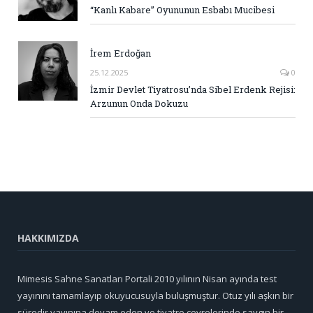
“Kanlı Kabare” Oyununun Esbabı Mucibesi
İrem Erdoğan
25.12.2025
0
İzmir Devlet Tiyatrosu’nda Sibel Erdenk Rejisi:
Arzunun Onda Dokuzu
HAKKIMIZDA
Mimesis Sahne Sanatları Portali 2010 yılının Nisan ayında test
yayınını tamamlayıp okuyucusuyla buluşmuştur. Otuz yılı aşkın bir
süredir yayınına devam eden ve tiyatro çevrelerinde saygın bir