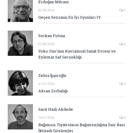
Erdoğan Mitrani
02.08.2026
0
Geçen Sezonun En İyi Oyunları IV
Serkan Fırtına
02.08.2026
0
Yoko Ono’nun Kavramsal Sanat Evreni ve
Eylemin Saf Gerçekliği
Zehra İpşiroğlu
27.07.2026
0
Akran Zorbalığı
Sacit Hadi Akdede
14.07.2026
0
Bağımsız Tiyatroların Bağımsızlığına Dair Bazı
İktisadi Gözlemler