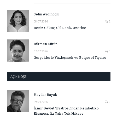
Selin Aydınoğlu
08.07.2026
2
Deniz Göktaş Ölü Deniz Üzerine
Dikmen Gürün
07.07.2026
0
Gerçeklerle Yüzleşmek ve Belgesel Tiyatro
AÇIK KÖŞE
Haydar Bayak
29.04.2026
0
İzmir Devlet Tiyatrosu’ndan Rembetiko
Efsanesi: İki Yaka Tek Hikaye