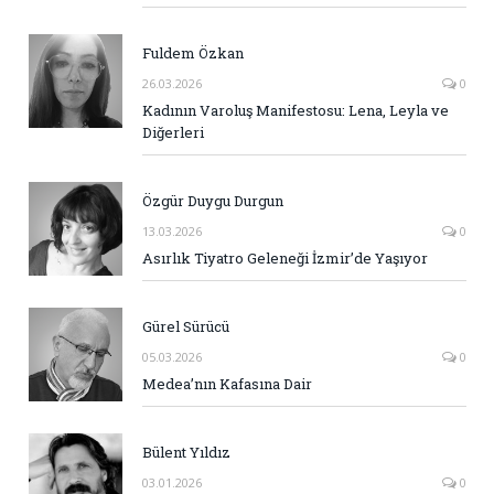
Fuldem Özkan
26.03.2026
0
Kadının Varoluş Manifestosu: Lena, Leyla ve
Diğerleri
Özgür Duygu Durgun
13.03.2026
0
Asırlık Tiyatro Geleneği İzmir’de Yaşıyor
Gürel Sürücü
05.03.2026
0
Medea’nın Kafasına Dair
Bülent Yıldız
03.01.2026
0