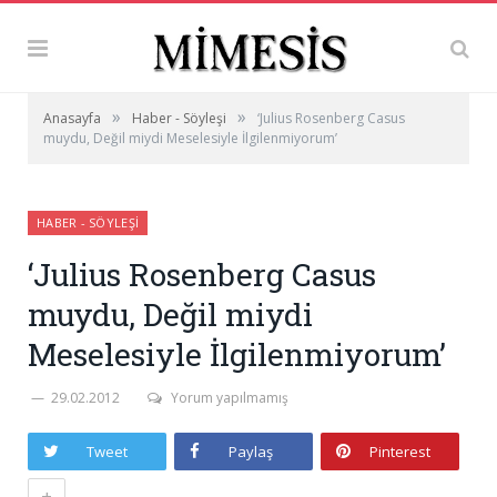
»
»
Anasayfa
Haber - Söyleşi
‘Julius Rosenberg Casus
muydu, Değil miydi Meselesiyle İlgilenmiyorum’
HABER - SÖYLEŞI
‘Julius Rosenberg Casus
muydu, Değil miydi
Meselesiyle İlgilenmiyorum’
29.02.2012
Yorum yapılmamış
Tweet
Paylaş
Pinterest
+