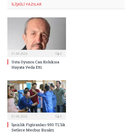
ILIŞKILI
YAZILAR
01.08.2026
0
Usta Oyuncu Can Kolukısa
Hayata Veda Etti
01.08.2026
0
İşsizlik Figüranları 950 TL’lik
Setlere Mecbur Bıraktı