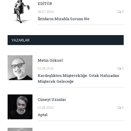
EDİTÖR
28.07.2026
0
İktidarın Mizahla Sorunu Ne
YAZARLAR
Metin Göksel
03.08.2026
0
Kardeşlikten Müşterekliğe: Ortak Hafızadan
Müşterek Geleceğe
Cüneyt Uzunlar
02.08.2026
0
Aptal