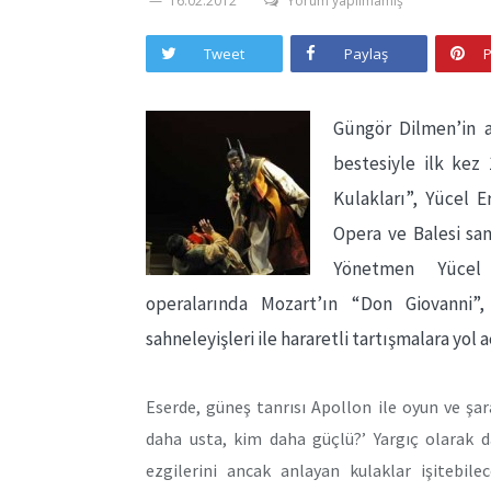
16.02.2012
Yorum yapılmamış
Tweet
Paylaş
P
Güngör Dilmen’in 
bestesiyle ilk kez 
Kulakları”, Yücel E
Opera ve Balesi sa
Yönetmen Yücel
operalarında Mozart’ın “Don Giovanni”
sahneleyişleri ile hararetli tartışmalara yol 
Eserde, güneş tanrısı Apollon ile oyun ve şar
daha usta, kim daha güçlü?’ Yargıç olarak d
ezgilerini ancak anlayan kulaklar işitebil