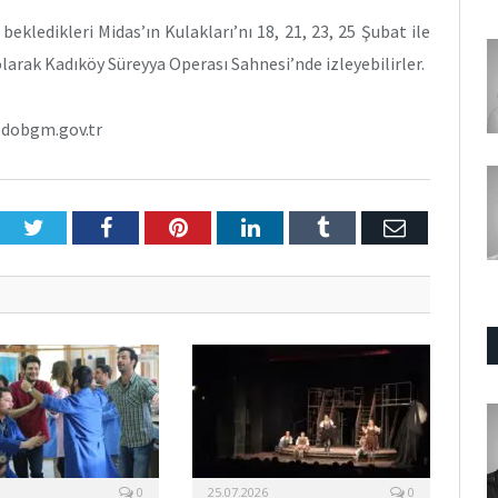
kledikleri Midas’ın Kulakları’nı 18, 21, 23, 25 Şubat ile
 olarak Kadıköy Süreyya Operası Sahnesi’nde izleyebilirler.
w.dobgm.gov.tr
Twitter
Facebook
Pinterest
LinkedIn
Tumblr
E-
Posta
0
25.07.2026
0