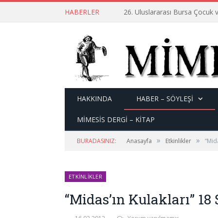
HABERLER
26. Uluslararası Bursa Çocuk v
HAKKINDA
HABER – SÖYLEŞI
MİMESİS DERGİ – KİTAP
»
»
BURADASINIZ:
Anasayfa
Etkinlikler
“Mid
ETKINLIKLER
“Midas’ın Kulakları” 18