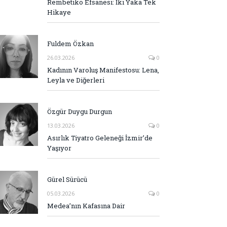
Rembetiko Efsanesi: İki Yaka Tek
Hikaye
Fuldem Özkan
26.03.2026
0
Kadının Varoluş Manifestosu: Lena,
Leyla ve Diğerleri
Özgür Duygu Durgun
13.03.2026
0
Asırlık Tiyatro Geleneği İzmir’de
Yaşıyor
Gürel Sürücü
05.03.2026
0
Medea’nın Kafasına Dair