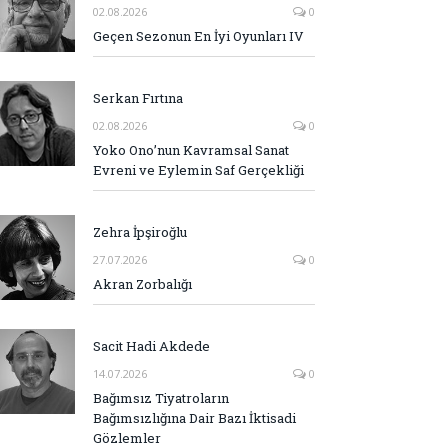
02.08.2026
0
Geçen Sezonun En İyi Oyunları IV
Serkan Fırtına
02.08.2026
0
Yoko Ono’nun Kavramsal Sanat
Evreni ve Eylemin Saf Gerçekliği
Zehra İpşiroğlu
27.07.2026
0
Akran Zorbalığı
Sacit Hadi Akdede
14.07.2026
0
Bağımsız Tiyatroların
Bağımsızlığına Dair Bazı İktisadi
Gözlemler