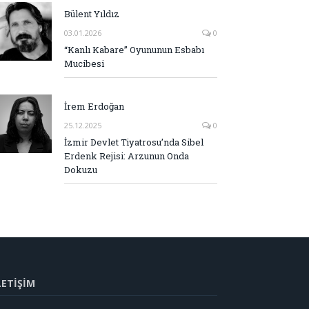
Bülent Yıldız
03.01.2026
0
“Kanlı Kabare” Oyununun Esbabı
Mucibesi
İrem Erdoğan
25.12.2025
0
İzmir Devlet Tiyatrosu’nda Sibel
Erdenk Rejisi: Arzunun Onda
Dokuzu
LETİŞİM