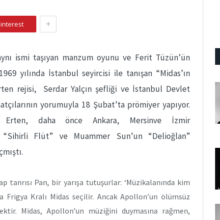
+
interest
aynı ismi taşıyan manzum oyunu ve Ferit Tüzün’ün
1969 yılında İstanbul seyircisi ile tanışan “Midas’ın
rten rejisi, Serdar Yalçın şefliği ve İstanbul Devlet
natçılarının yorumuyla 18 Şubat’ta prömiyer yapıyor.
 Erten, daha önce Ankara, Mersinve İzmir
, “Sihirli Flüt” ve Muammer Sun’un “Delioğlan”
açmıştı.
ap tanrısı Pan, bir yarışa tutuşurlar: ‘Müzikalanında kim
a Frigya Kralı Midas seçilir. Ancak Apollon’un ölümsüz
ecektir. Midas, Apollon’un müziğini duymasına rağmen,