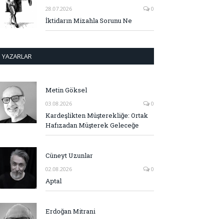
28.07.2026
0
İktidarın Mizahla Sorunu Ne
YAZARLAR
Metin Göksel
03.08.2026
0
Kardeşlikten Müşterekliğe: Ortak
Hafızadan Müşterek Geleceğe
Cüneyt Uzunlar
02.08.2026
0
Aptal
Erdoğan Mitrani