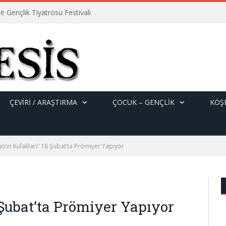
e Gençlik Tiyatrosu Festivali
ÇEVİRİ / ARAŞTIRMA
ÇOCUK – GENÇLIK
KÖŞE
as’ın Kulakları” 18 Şubat’ta Prömiyer Yapıyor
 Şubat’ta Prömiyer Yapıyor