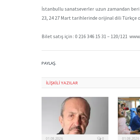
İstanbullu sanatseverler uzun zamandan beri be
23, 24 27 Mart tarihlerinde orijinal dili Türkçe
Bilet satış için : 0 216 346 15 31 – 120/121 ww
PAYLAŞ.
ILIŞKILI
YAZILAR
01.08.2026
0
01.08.2026