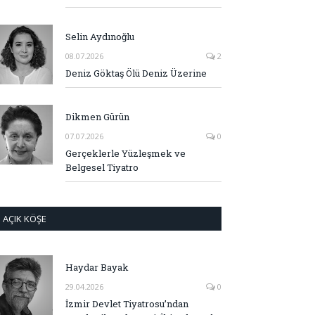
Selin Aydınoğlu
08.07.2026
2
Deniz Göktaş Ölü Deniz Üzerine
Dikmen Gürün
07.07.2026
0
Gerçeklerle Yüzleşmek ve
Belgesel Tiyatro
AÇIK KÖŞE
Haydar Bayak
29.04.2026
0
İzmir Devlet Tiyatrosu’ndan