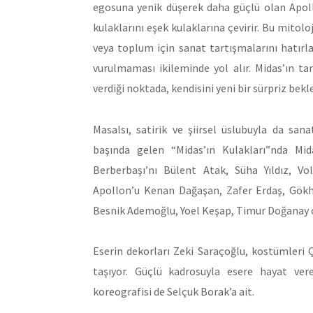
egosuna yenik düşerek daha güçlü olan Apoll
kulaklarını eşek kulaklarına çevirir. Bu mitol
veya toplum için sanat tartışmalarını hatırla
vurulmaması ikileminde yol alır. Midas’ın t
verdiği noktada, kendisini yeni bir sürpriz bek
Masalsı, satirik ve şiirsel üslubuyla da san
başında gelen “Midas’ın Kulakları”nda Mi
Berberbaşı’nı Bülent Atak, Süha Yıldız, Vol
Apollon’u Kenan Dağaşan, Zafer Erdaş, Gökh
Besnik Ademoğlu, Yoel Keşap, Timur Doğanay 
Eserin dekorları Zeki Saraçoğlu, kostümleri
taşıyor. Güçlü kadrosuyla esere hayat ve
koreografisi de Selçuk Borak’a ait.