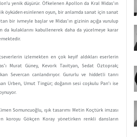
on’u yenik düşürür. Öfkelenen Apollon da Kral Midas’ın
ojik öyküden esinlenen oyun, bir anlamda sanat için sanat
tan bir ivmeyle başlar ve Midas’ın gizinin açığa vurulup
am da kulaklarını kabullenerek daha da yücelmeye karar
lemektedir.
atseverlerin izlemekten en çok keyif aldıkları eserlerin
das’ı Murat Güney, Kevork Tavityan, Sedat Öztoprak;
kan Severcan canlandırıyor. Gururlu ve hiddetli tanrı
an Ürben, Umut Tingür; doğanın sesi coşkulu Pan’ı ise
oynuyor.
 Çimen Somuncuoğlu, ışık tasarımı Metin Koçtürk imzası
ren koroyu Gökçen Koray yönetirken renkli dansların