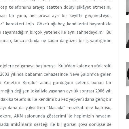
ep telefonunu arayıp saatten dolayı şikâyet etmesini,
ası bir yana, her prova ayrı bir keyifle geçmekteydi.
” karakteri Jojo Gözcü ağabey, kendilerini hayranlıkla
nı sayamadığım birçok yetenek ile aynı sahnedeydim. Bu
şısına çıkınca aslında ne kadar da güzel bir iş yaptığımın
rojelere çalışmaya başlamıştı. Kula’dan kalan en ufak rolü
. 2003 yılında babamın cenazesinde Neve Şalom’da gelen
eği Yönetim Kurulu” adına gördüğüm çelenk bunun bir
erneğin değişen lokaliyle yaşanan ayrılık sonrası 2006 yılı
 dakika telefonu ile kendimi bu kez yepyeni daha genç bir
tayı daha da yükselten “Masada” müzikali dev kadrosu,
ekoru, AKM salonunda gösterimi ile hepimizin hayatını
maddi imkânların desteği ile bir görsel şova dönüşse de