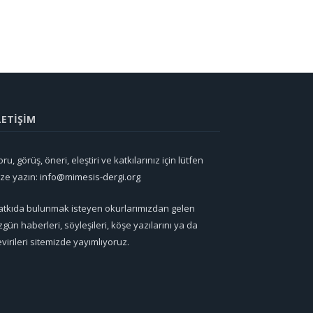
LETİŞİM
ru, görüş, öneri, eleştiri ve katkılarınız için lütfen
ize yazın:
info@mimesis-dergi.org
atkıda bulunmak isteyen okurlarımızdan gelen
zgün haberleri, söyleşileri, köşe yazılarını ya da
evirileri sitemizde yayımlıyoruz.