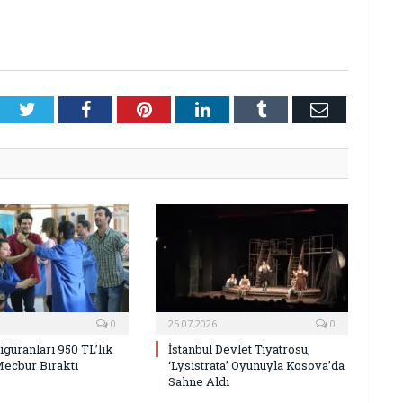
Twitter
Facebook
Pinterest
LinkedIn
Tumblr
E-
Posta
0
25.07.2026
0
Figüranları 950 TL’lik
İstanbul Devlet Tiyatrosu,
Mecbur Bıraktı
‘Lysistrata’ Oyunuyla Kosova’da
Sahne Aldı