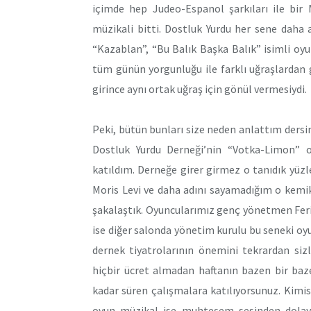
içimde hep Judeo-Espanol şarkıları ile bi
müzikali bitti. Dostluk Yurdu her sene daha
“Kazablan”, “Bu Balık Başka Balık” isimli oyu
tüm günün yorgunluğu ile farklı uğraşlardan 
girince aynı ortak uğraş için gönül vermesiydi.
Peki, bütün bunları size neden anlattım dersin
Dostluk Yurdu Derneği’nin “Votka-Limon” 
katıldım. Derneğe girer girmez o tanıdık yüzler
Moris Levi ve daha adını sayamadığım o kemik
şakalaştık. Oyuncularımız genç yönetmen Feri
ise diğer salonda yönetim kurulu bu seneki o
dernek tiyatrolarının önemini tekrardan siz
hiçbir ücret almadan haftanın bazen bir ba
kadar süren çalışmalara katılıyorsunuz. Kimis
oyun müzikal ise muhteşem sesinden dolayı 