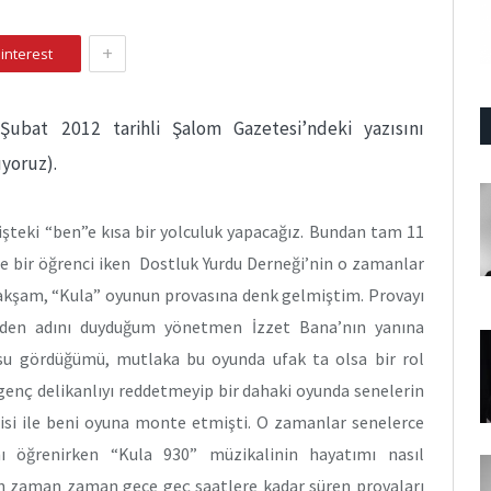
+
interest
Şubat 2012 tarihli Şalom Gazetesi’ndeki yazısını
ıyoruz).
şteki “ben”e kısa bir yolculuk yapacağız. Bundan tam 11
de bir öğrenci iken Dostluk Yurdu Derneği’nin o zamanlar
kşam, “Kula” oyunun provasına denk gelmiştim. Provayı
ceden adını duyduğum yönetmen İzzet Bana’nın yanına
rsu gördüğümü, mutlaka bu oyunda ufak ta olsa bir rol
genç delikanlıyı reddetmeyip bir dahaki oyunda senelerin
sisi ile beni oyuna monte etmişti. O zamanlar senelerce
nı öğrenirken “Kula 930” müzikalinin hayatımı nasıl
nun zaman zaman gece geç saatlere kadar süren provaları