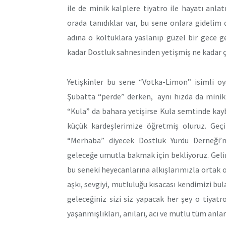
ile de minik kalplere tiyatro ile hayatı anl
orada tanıdıklar var, bu sene onlara gideli
adına o koltuklara yaslanıp güzel bir gece 
kadar Dostluk sahnesinden yetişmiş ne kadar
Yetişkinler bu sene “Votka-Limon” isimli oyu
Şubatta “perde” derken, aynı hızda da minik
“Kula” da bahara yetişirse Kula semtinde kay
küçük kardeşlerimize öğretmiş oluruz. Geçi
“Merhaba” diyecek Dostluk Yurdu Derneği’
geleceğe umutla bakmak için bekliyoruz. Geli
bu seneki heyecanlarına alkışlarımızla ortak 
aşkı, sevgiyi, mutluluğu kısacası kendimizi bu
geleceğiniz sizi siz yapacak her şey o tiyat
yaşanmışlıkları, anıları, acı ve mutlu tüm anla