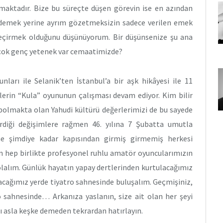
atmaktadır. Bize bu süreçte düşen görevin ise en azından
m demek yerine ayrım gözetmeksizin sadece verilen emek
geçirmek olduğunu düşünüyorum. Bir düşünsenize şu ana
 çok genç yetenek var cemaatimizde?
nları ile Selanik’ten İstanbul’a bir aşk hikâyesi ile 11
lerin “Kula” oyununun çalışması devam ediyor. Kim bilir
bolmakta olan Yahudi kültürü değerlerimizi de bu sayede
rdiği değişimlere rağmen 46. yılına 7 Şubatta umutla
ne şimdiye kadar kapısından girmiş girmemiş herkesi
n hep birlikte profesyonel ruhlu amatör oyuncularımızın
olalım. Günlük hayatın yapay dertlerinden kurtulacağımız
lacağımız yerde tiyatro sahnesinde buluşalım. Geçmişiniz,
ro sahnesinde… Arkanıza yaslanın, size ait olan her şeyi
rı asla keşke demeden tekrardan hatırlayın.