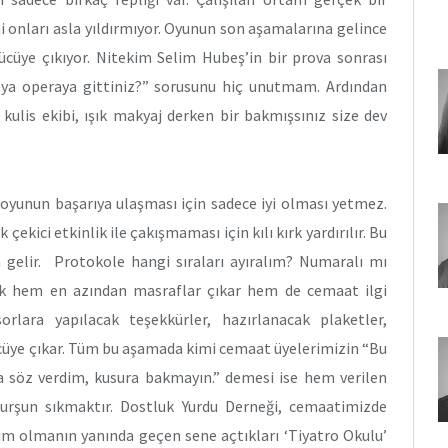
 onları asla yıldırmıyor. Oyunun son aşamalarına gelince
ücüye çıkıyor. Nitekim Selim Hubeş’in bir prova sonrası
ya operaya gittiniz?” sorusunu hiç unutmam. Ardından
kulis ekibi, ışık makyaj derken bir bakmışsınız size dev
r oyunun başarıya ulaşması için sadece iyi olması yetmez.
çekici etkinlik ile çakışmaması için kılı kırk yardırılır. Bu
a gelir. Protokole hangi sıraları ayıralım? Numaralı mı
ak hem en azından masraflar çıkar hem de cemaat ilgi
orlara yapılacak teşekkürler, hazırlanacak plaketler,
cüye çıkar. Tüm bu aşamada kimi cemaat üyelerimizin “Bu
 söz verdim, kusura bakmayın.” demesi ise hem verilen
urşun sıkmaktır. Dostluk Yurdu Derneği, cemaatimizde
um olmanın yanında geçen sene açtıkları ‘Tiyatro Okulu’