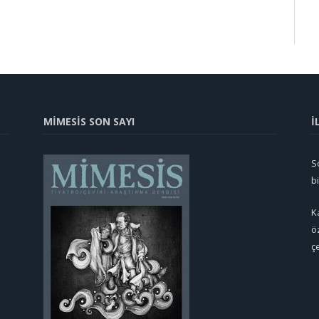
MİMESİS SON SAYI
İ
So
b
K
ö
ç