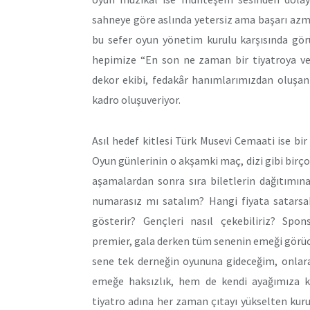
sahneye göre aslında yetersiz ama başarı azmi
bu sefer oyun yönetim kurulu karşısında gör
hepimize “En son ne zaman bir tiyatroya ve
dekor ekibi, fedakâr hanımlarımızdan oluşan 
kadro oluşuveriyor.
Asıl hedef kitlesi Türk Musevi Cemaati ise bi
Oyun günlerinin o akşamki maç, dizi gibi birçok 
aşamalardan sonra sıra biletlerin dağıtımın
numarasız mı satalım? Hangi fiyata satars
gösterir? Gençleri nasıl çekebiliriz? Spons
premier, gala derken tüm senenin emeği görü
sene tek derneğin oyununa gideceğim, onlara
emeğe haksızlık, hem de kendi ayağımıza k
tiyatro adına her zaman çıtayı yükselten kur