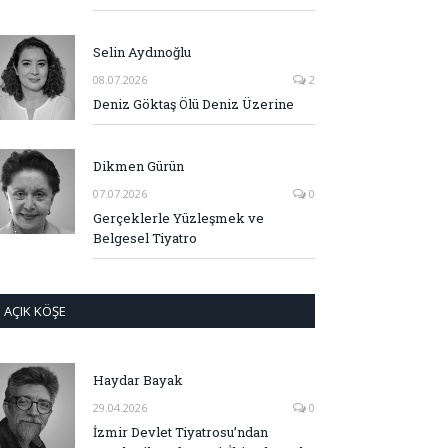
Selin Aydınoğlu
08.07.2026
2
Deniz Göktaş Ölü Deniz Üzerine
Dikmen Gürün
07.07.2026
0
Gerçeklerle Yüzleşmek ve
Belgesel Tiyatro
AÇIK KÖŞE
Haydar Bayak
29.04.2026
0
İzmir Devlet Tiyatrosu’ndan