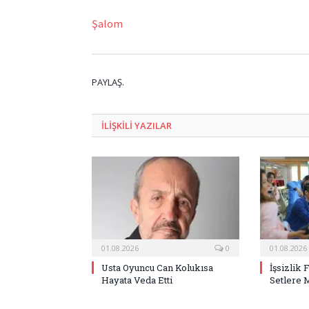
Şalom
PAYLAŞ.
ILIŞKILI
YAZILAR
01.08.2026
0
01.08.2026
Usta Oyuncu Can Kolukısa
İşsizlik 
Hayata Veda Etti
Setlere 