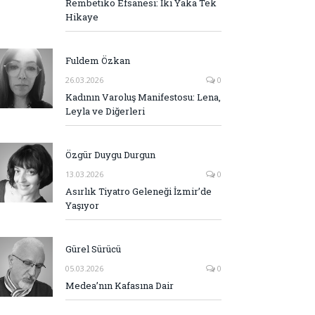
Rembetiko Efsanesi: İki Yaka Tek
Hikaye
Fuldem Özkan
26.03.2026
0
Kadının Varoluş Manifestosu: Lena,
Leyla ve Diğerleri
Özgür Duygu Durgun
13.03.2026
0
Asırlık Tiyatro Geleneği İzmir’de
Yaşıyor
Gürel Sürücü
05.03.2026
0
Medea’nın Kafasına Dair