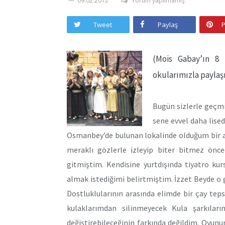
09.02.2012
Yorum yapılmamış
Tweet
Paylaş
P
(Mois Gabay’ın 8 
okularımızla paylaş
Bugün sizlerle geçmi
sene evvel daha lise
Osmanbey’de bulunan lokalinde olduğum bir a
meraklı gözlerle izleyip biter bitmez ön
gitmiştim. Kendisine yurtdışında tiyatro ku
almak istediğimi belirtmiştim. İzzet Beyde o 
Dostluklularının arasında elimde bir çay tep
kulaklarımdan silinmeyecek Kula şarkıları
değiştirebileceğinin farkında değildim. Oyu