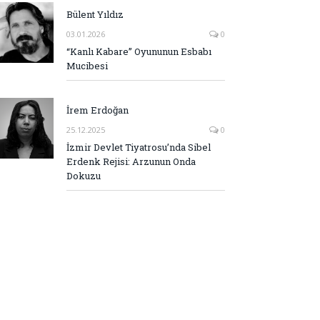
Bülent Yıldız
03.01.2026
0
“Kanlı Kabare” Oyununun Esbabı
Mucibesi
İrem Erdoğan
25.12.2025
0
İzmir Devlet Tiyatrosu’nda Sibel
Erdenk Rejisi: Arzunun Onda
Dokuzu