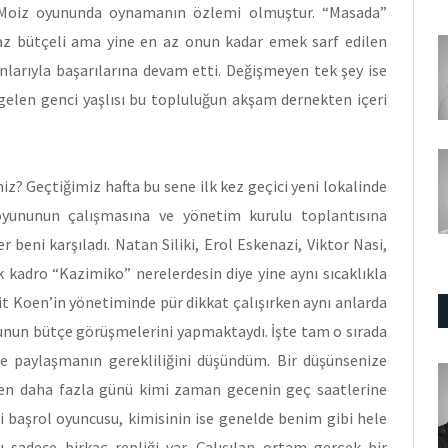
r Moiz oyununda oynamanın özlemi olmuştur. “Masada”
 az bütçeli ama yine en az onun kadar emek sarf edilen
nlarıyla başarılarına devam etti. Değişmeyen tek şey ise
gelen genci yaşlısı bu topluluğun akşam dernekten içeri
iz? Geçtiğimiz hafta bu sene ilk kez geçici yeni lokalinde
oyununun çalışmasına ve yönetim kurulu toplantısına
 beni karşıladı. Natan Siliki, Erol Eskenazi, Viktor Nasi,
 kadro “Kazimiko” nerelerdesin diye yine aynı sıcaklıkla
t Koen’in yönetiminde pür dikkat çalışırken aynı anlarda
yunun bütçe görüşmelerini yapmaktaydı. İşte tam o sırada
le paylaşmanın gerekliliğini düşündüm. Bir düşünsenize
zen daha fazla günü kimi zaman gecenin geç saatlerine
i başrol oyuncusu, kimisinin ise genelde benim gibi hele
sadece birkaç repliği var. Çalışılan ortam gerçek bir