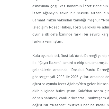
esnasında çoğu kez babamın İzzet Bana’nın c
İzzet ağabeyin sakin bir şekilde alttan alm
Cemaatimizin yakından tanıdığı meşhur “Moiz
izlediğim Rozet Hubeş, Forti Barokas ve adı
oyunla ilk defa İzmir’de farklı bir seyirci kar
farkına varmıştım.
Kula oyunu bitti, Dostluk Yurdu Derneği yeni p
ile “Çaycı Kazım” ismini o ekip unutmamıştı
çelenklerin arasında “Dostluk Yurdu Dern
göstergesiydi. 2003 ile 2006 yılları arasında d
ağustos ayında İzzet Ağabey’den gelen bir son
ekibin içinde bulmuştum. Kula’dan sonra çı
dönen sahnesi, canlı orkestrası, muhteşem d
değiştirdi. “Masada” müzikali her ne kadar 