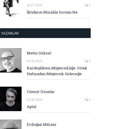
28.07.2026
0
İktidarın Mizahla Sorunu Ne
YAZARLAR
Metin Göksel
03.08.2026
0
Kardeşlikten Müşterekliğe: Ortak
Hafızadan Müşterek Geleceğe
Cüneyt Uzunlar
02.08.2026
0
Aptal
Erdoğan Mitrani