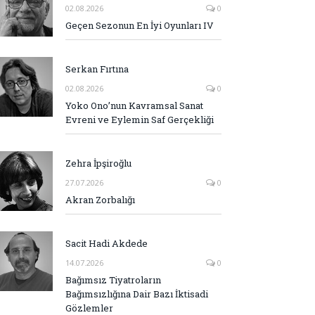
02.08.2026
0
Geçen Sezonun En İyi Oyunları IV
Serkan Fırtına
02.08.2026
0
Yoko Ono’nun Kavramsal Sanat
Evreni ve Eylemin Saf Gerçekliği
Zehra İpşiroğlu
27.07.2026
0
Akran Zorbalığı
Sacit Hadi Akdede
14.07.2026
0
Bağımsız Tiyatroların
Bağımsızlığına Dair Bazı İktisadi
Gözlemler