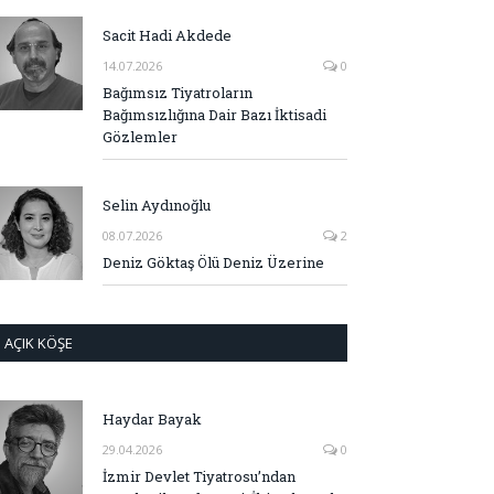
Sacit Hadi Akdede
14.07.2026
0
Bağımsız Tiyatroların
Bağımsızlığına Dair Bazı İktisadi
Gözlemler
Selin Aydınoğlu
08.07.2026
2
Deniz Göktaş Ölü Deniz Üzerine
AÇIK KÖŞE
Haydar Bayak
29.04.2026
0
İzmir Devlet Tiyatrosu’ndan