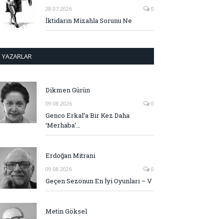
28.07.2026
0
İktidarın Mizahla Sorunu Ne
YAZARLAR
Dikmen Gürün
09.08.2026
0
Genco Erkal’a Bir Kez Daha
‘Merhaba’…
Erdoğan Mitrani
09.08.2026
0
Geçen Sezonun En İyi Oyunları – V
Metin Göksel