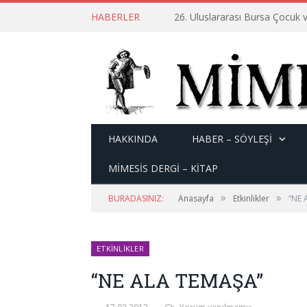
HABERLER
26. Uluslararası Bursa Çocuk v
HAKKINDA
HABER – SÖYLEŞI
MİMESİS DERGİ – KİTAP
»
»
BURADASINIZ:
Anasayfa
Etkinlikler
“NE 
ETKINLIKLER
“NE ALA TEMAŞA”