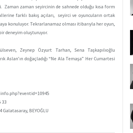
i. Zaman zaman seyircinin de sahnede olduğu kısa form
lerine farklı bakış açıları, seyirci ve oyuncuların ortak
rtaya konuluyor. Tekrarlanamaz olması itibarıyla her oyun,
bir deneyim oluşturuyor.
lseven, Zeynep Özyurt Tarhan, Sena Taşkapılıoğlu
arık Aslan’ın doğaçladığı “Ne Ala Temaşa” Her Cumartesi
nfo.php?eventid=10945
 33
 4 Galatasaray, BEYOĞLU