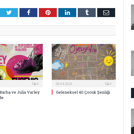
Twitter
Facebook
Pinterest
LinkedIn
Tumblr
E-
Posta
0
08.04.2026
0
Barba ve Julia Varley
Geleneksel 40.Çocuk Şenliği
de