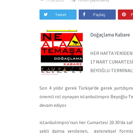
17.03.2012
Yorum yapılmamış
Tweet
Paylaş
P
Doğaçlama Kabare
HER HAFTA YENİDE
17 MART CUMARTESİ 
BEYOĞLU-TERMİNAL
Son 4 yıldır gerek Türkiye’de gerek yurtdış
önemli rol oynayan istanbulimpro Beyoğlu-Te
devam ediyor.
istanbulimpro’nun her Cumartesi 20.30’da sa
şekli daima yenilenen, geleneksel formla