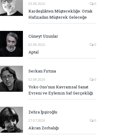
03.08.2026
0
Kardeşlikten Müşterekliğe: Ortak
Hafızadan Müşterek Geleceğe
Cüneyt Uzunlar
02.08.2026
0
Aptal
Serkan Fırtına
02.08.2026
0
Yoko Ono’nun Kavramsal Sanat
Evreni ve Eylemin Saf Gerçekliği
Zehra İpşiroğlu
27.07.2026
0
Akran Zorbalığı