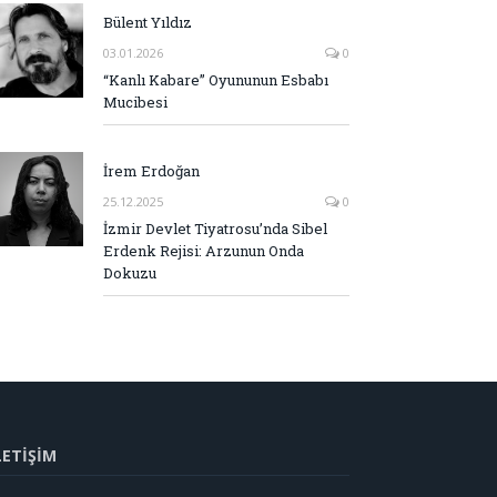
Bülent Yıldız
03.01.2026
0
“Kanlı Kabare” Oyununun Esbabı
Mucibesi
İrem Erdoğan
25.12.2025
0
İzmir Devlet Tiyatrosu’nda Sibel
Erdenk Rejisi: Arzunun Onda
Dokuzu
LETİŞİM