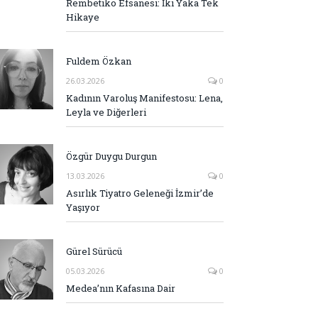
Rembetiko Efsanesi: İki Yaka Tek
Hikaye
Fuldem Özkan
26.03.2026
0
Kadının Varoluş Manifestosu: Lena,
Leyla ve Diğerleri
Özgür Duygu Durgun
13.03.2026
0
Asırlık Tiyatro Geleneği İzmir’de
Yaşıyor
Gürel Sürücü
05.03.2026
0
Medea’nın Kafasına Dair