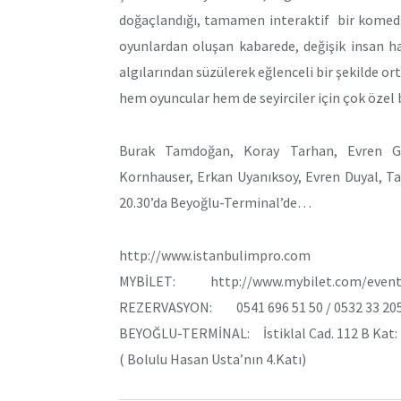
doğaçlandığı, tamamen interaktif bir komed
oyunlardan oluşan kabarede, değişik insan hal
algılarından süzülerek eğlenceli bir şekilde o
hem oyuncular hem de seyirciler için çok özel 
Burak Tamdoğan, Koray Tarhan, Evren Gü
Kornhauser, Erkan Uyanıksoy, Evren Duyal, T
20.30’da Beyoğlu-Terminal’de…
http://www.istanbulimpro.com
MYBİLET: http://www.mybilet.com/eventi
REZERVASYON: 0541 696 51 50 / 0532 33 205
BEYOĞLU-TERMİNAL: İstiklal Cad. 112 B Kat:
( Bolulu Hasan Usta’nın 4.Katı)