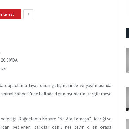
+
interest
N…
20.30’DA
’DE
ında doğaçlama tiyatronun gelişmesinde ve yayılmasında
rminal Sahnesi’nde haftada 4 gün oyunlarını sergilemeye
hnelediği Doğaçlama Kabare “Ne Ala Temaşa”, içeriği ve
rdan beslenen, şarkılar dahil her şeyin o an orada