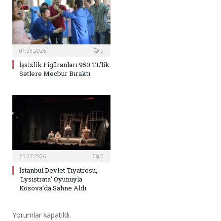
01.08.2026
0
İşsizlik Figüranları 950 TL’lik
Setlere Mecbur Bıraktı
25.07.2026
0
İstanbul Devlet Tiyatrosu,
‘Lysistrata’ Oyunuyla
Kosova’da Sahne Aldı
Yorumlar kapatıldı.