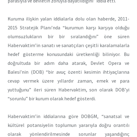
parasıyla ve devletin zoruyla dayatıldığını” iddia etti.
Kuruma ilişkin yalan iddialarla dolu olan haberde, 2011-
2015 Stratejik Planı’nda “kurumun karşı karşıya olduğu
olumsuzlukların bir bir sıralandığını” öne süren
Habervaktim’in sanatı ve sanatçıları çeşitli karalamalarla
hedef gösterme konusundaki üretkenliği biliniyor. Bu
doğrultuda bir adım daha atarak, Devlet Opera ve
Balesi’nin (DOB) “bir avuç özenti kesimin ihtiyaçlarına
cevap vermek üzere yıllardır zaman, emek ve para
yuttuğunu” ileri süren Habervaktim, son olarak DOB’yi
“sorunlu” bir kurum olarak hedef gösterdi.
Habervaktim’in iddialarına göre DOBGM, “sanatsal ve
kültürel potansiyelin toplumun yararıyla doğru orantılı
olarak yönlendirilmesinde sorunlar yaşandığını;