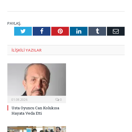
PAYLAŞ.
Twitter
Facebook
Pinterest
LinkedIn
Tumblr
E-
Posta
ILIŞKILI
YAZILAR
01.08.2026
0
Usta Oyuncu Can Kolukısa
Hayata Veda Etti