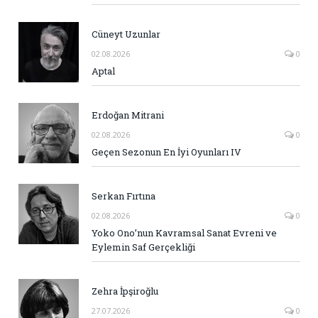
Cüneyt Uzunlar
02.08.2026
0
Aptal
Erdoğan Mitrani
02.08.2026
0
Geçen Sezonun En İyi Oyunları IV
Serkan Fırtına
02.08.2026
0
Yoko Ono’nun Kavramsal Sanat Evreni ve
Eylemin Saf Gerçekliği
Zehra İpşiroğlu
27.07.2026
0