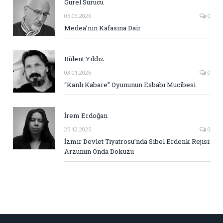
Gürel Sürücü
05.03.2026
0
Medea’nın Kafasına Dair
Bülent Yıldız
03.01.2026
0
“Kanlı Kabare” Oyununun Esbabı Mucibesi
İrem Erdoğan
25.12.2025
0
İzmir Devlet Tiyatrosu’nda Sibel Erdenk Rejisi:
Arzunun Onda Dokuzu