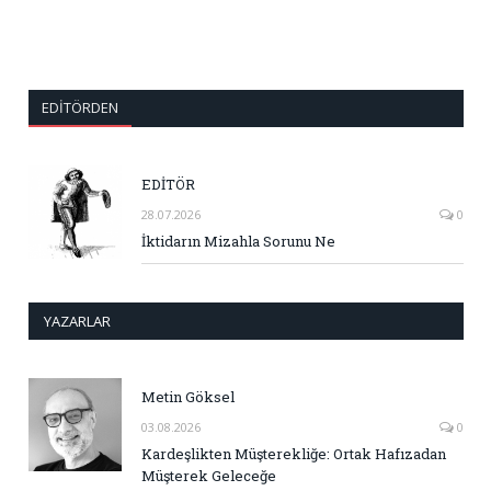
EDITÖRDEN
EDİTÖR
28.07.2026
0
İktidarın Mizahla Sorunu Ne
YAZARLAR
Metin Göksel
03.08.2026
0
Kardeşlikten Müşterekliğe: Ortak Hafızadan
Müşterek Geleceğe