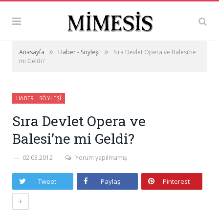
»
»
Anasayfa
Haber - Söyleşi
Sıra Devlet Opera ve Balesi’ne
mi Geldi?
HABER - SÖYLEŞI
Sıra Devlet Opera ve
Balesi’ne mi Geldi?
02.03.2012
Yorum yapılmamış
Tweet
Paylaş
Pinterest
+