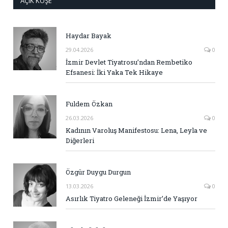
AÇIK KÖŞE
Haydar Bayak
29.04.2026
0
İzmir Devlet Tiyatrosu’ndan Rembetiko
Efsanesi: İki Yaka Tek Hikaye
Fuldem Özkan
26.03.2026
0
Kadının Varoluş Manifestosu: Lena, Leyla ve
Diğerleri
Özgür Duygu Durgun
13.03.2026
0
Asırlık Tiyatro Geleneği İzmir’de Yaşıyor