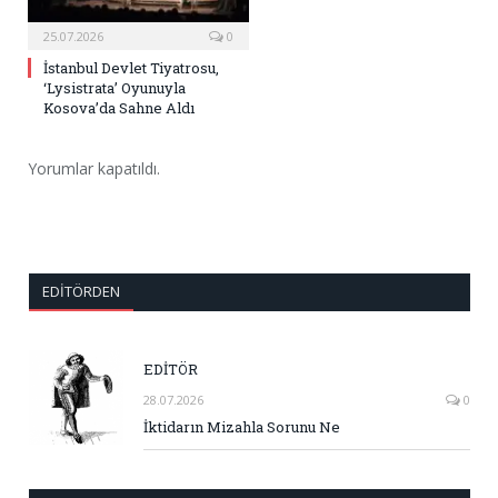
25.07.2026
0
İstanbul Devlet Tiyatrosu,
‘Lysistrata’ Oyunuyla
Kosova’da Sahne Aldı
Yorumlar kapatıldı.
EDITÖRDEN
EDİTÖR
28.07.2026
0
İktidarın Mizahla Sorunu Ne