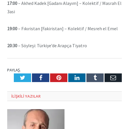
17:00
– Akhed Kadek [Gadanı Alayım] – Kolektif / Masrah El
3asi
19:00
– Fıkıristan [Fakiristan] – Kolektif / Mesreh el Emel
20:30
– Söyleşi: Türkiye’de Arapça Tiyatro
PAYLAŞ.
Twitter
Facebook
Pinterest
LinkedIn
Tumblr
E-
Posta
ILIŞKILI
YAZILAR