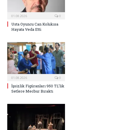
01.08.2026
0
Usta Oyuncu Can Kolukısa
Hayata Veda Etti
01.08.2026
0
İşsizlik Figüranları 950 TL’lik
Setlere Mecbur Bıraktı