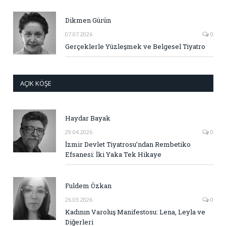
Dikmen Gürün
07.07.2026
0
Gerçeklerle Yüzleşmek ve Belgesel Tiyatro
AÇIK KÖŞE
Haydar Bayak
29.04.2026
0
İzmir Devlet Tiyatrosu’ndan Rembetiko
Efsanesi: İki Yaka Tek Hikaye
Fuldem Özkan
26.03.2026
0
Kadının Varoluş Manifestosu: Lena, Leyla ve
Diğerleri