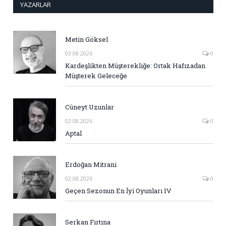
YAZARLAR
Metin Göksel
03.08.2026
0
Kardeşlikten Müşterekliğe: Ortak Hafızadan
Müşterek Geleceğe
Cüneyt Uzunlar
02.08.2026
0
Aptal
Erdoğan Mitrani
02.08.2026
0
Geçen Sezonun En İyi Oyunları IV
Serkan Fırtına