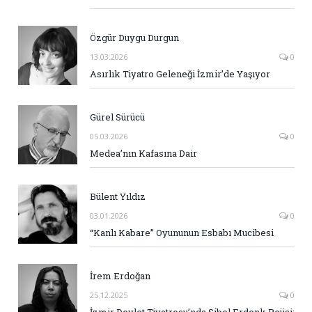
Özgür Duygu Durgun
13.03.2026
0
Asırlık Tiyatro Geleneği İzmir’de Yaşıyor
Gürel Sürücü
05.03.2026
0
Medea’nın Kafasına Dair
Bülent Yıldız
03.01.2026
0
“Kanlı Kabare” Oyununun Esbabı Mucibesi
İrem Erdoğan
25.12.2025
0
İzmir Devlet Tiyatrosu’nda Sibel Erdenk Rejisi: