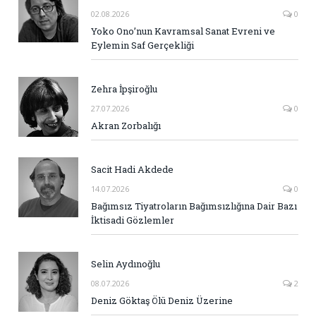
02.08.2026
0
Yoko Ono’nun Kavramsal Sanat Evreni ve
Eylemin Saf Gerçekliği
Zehra İpşiroğlu
27.07.2026
0
Akran Zorbalığı
Sacit Hadi Akdede
14.07.2026
0
Bağımsız Tiyatroların Bağımsızlığına Dair Bazı
İktisadi Gözlemler
Selin Aydınoğlu
08.07.2026
2
Deniz Göktaş Ölü Deniz Üzerine