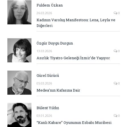
Fuldem Özkan
26.03.2026
0
Kadının Varoluş Manifestosu: Lena, Leyla ve
Diğerleri
Özgür Duygu Durgun
13.03.2026
0
Asırlık Tiyatro Geleneği İzmir’de Yaşıyor
Gürel Sürücü
05.03.2026
0
Medea’nın Kafasına Dair
Bülent Yıldız
03.01.2026
0
“Kanlı Kabare” Oyununun Esbabı Mucibesi