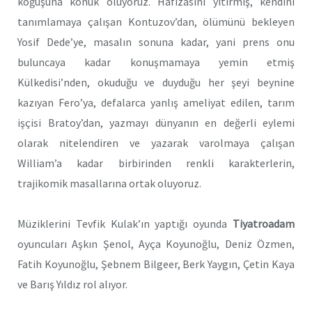
koğuşuna konuk oluyoruz. Hafızasını yitirmiş, kendini
tanımlamaya çalışan Kontuzov’dan, ölümünü bekleyen
Yosif Dede’ye, masalın sonuna kadar, yani prens onu
buluncaya kadar konuşmamaya yemin etmiş
Külkedisi’nden, okuduğu ve duyduğu her şeyi beynine
kazıyan Fero’ya, defalarca yanlış ameliyat edilen, tarım
işçisi Bratoy’dan, yazmayı dünyanın en değerli eylemi
olarak nitelendiren ve yazarak varolmaya çalışan
William’a kadar birbirinden renkli karakterlerin,
trajikomik masallarına ortak oluyoruz.
Müziklerini Tevfik Kulak’ın yaptığı oyunda
Tiyatroadam
oyuncuları Aşkın Şenol, Ayça Koyunoğlu, Deniz Özmen,
Fatih Koyunoğlu, Şebnem Bilgeer, Berk Yaygın, Çetin Kaya
ve Barış Yıldız rol alıyor.