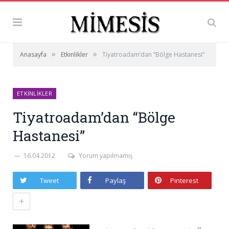
»
»
Anasayfa
Etkinlikler
Tiyatroadam’dan “Bölge Hastanesi”
ETKINLIKLER
Tiyatroadam’dan “Bölge
Hastanesi”
16.04.2012
Yorum yapılmamış
Tweet
Paylaş
Pinterest
+