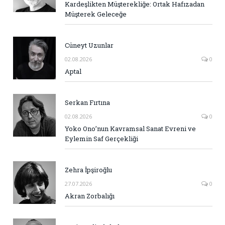
Kardeşlikten Müşterekliğe: Ortak Hafızadan
Müşterek Geleceğe
Cüneyt Uzunlar
02.08.2026
0
Aptal
Serkan Fırtına
02.08.2026
0
Yoko Ono’nun Kavramsal Sanat Evreni ve
Eylemin Saf Gerçekliği
Zehra İpşiroğlu
27.07.2026
0
Akran Zorbalığı