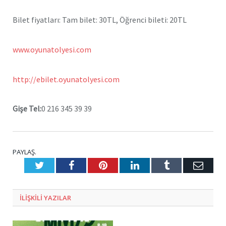
Bilet fiyatları: Tam bilet: 30TL, Öğrenci bileti: 20TL
www.oyunatolyesi.com
http://ebilet.oyunatolyesi.com
Gişe Tel:
0 216 345 39 39
PAYLAŞ.
Twitter
Facebook
Pinterest
LinkedIn
Tumblr
E-
Posta
ILIŞKILI
YAZILAR