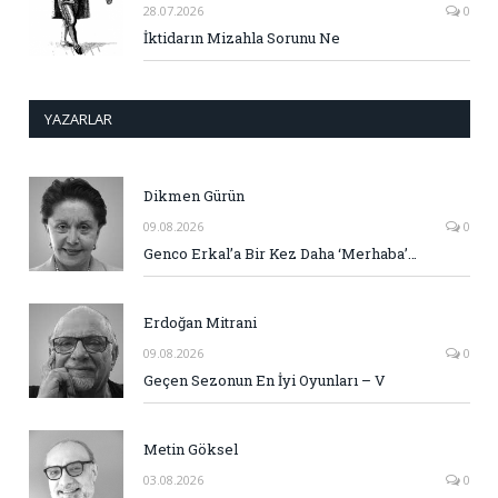
28.07.2026
0
İktidarın Mizahla Sorunu Ne
YAZARLAR
Dikmen Gürün
09.08.2026
0
Genco Erkal’a Bir Kez Daha ‘Merhaba’…
Erdoğan Mitrani
09.08.2026
0
Geçen Sezonun En İyi Oyunları – V
Metin Göksel
03.08.2026
0