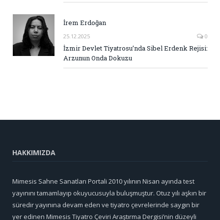
İrem Erdoğan
25.12.2025
0
İzmir Devlet Tiyatrosu’nda Sibel Erdenk Rejisi:
Arzunun Onda Dokuzu
HAKKIMIZDA
Mimesis Sahne Sanatları Portali 2010 yılının Nisan ayında test
yayınını tamamlayıp okuyucusuyla buluşmuştur. Otuz yılı aşkın bir
süredir yayınına devam eden ve tiyatro çevrelerinde saygın bir
yer edinen Mimesis Tiyatro Çeviri Araştırma Dergisi’nin düzeyli