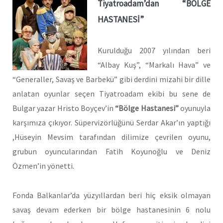
Tiyatroadam’dan
“BÖLGE
HASTANESİ”
Kurulduğu 2007 yılından beri
“Albay Kuş”, “Markalı Hava” ve
“Generaller, Savaş ve Barbekü” gibi derdini mizahi bir dille
anlatan oyunlar seçen Tiyatroadam ekibi bu sene de
Bulgar yazar Hristo Boyçev’in
“Bölge Hastanesi”
oyunuyla
karşımıza çıkıyor. Süpervizörlüğünü Serdar Akar’ın yaptığı
,Hüseyin Mevsim tarafından dilimize çevrilen oyunu,
grubun oyuncularından Fatih Koyunoğlu ve Deniz
Özmen’in yönetti.
Fonda Balkanlar’da yüzyıllardan beri hiç eksik olmayan
savaş devam ederken bir bölge hastanesinin 6 nolu