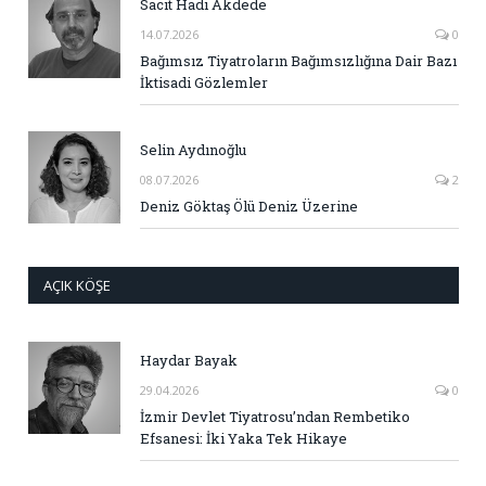
Sacit Hadi Akdede
14.07.2026
0
Bağımsız Tiyatroların Bağımsızlığına Dair Bazı
İktisadi Gözlemler
Selin Aydınoğlu
08.07.2026
2
Deniz Göktaş Ölü Deniz Üzerine
AÇIK KÖŞE
Haydar Bayak
29.04.2026
0
İzmir Devlet Tiyatrosu’ndan Rembetiko
Efsanesi: İki Yaka Tek Hikaye