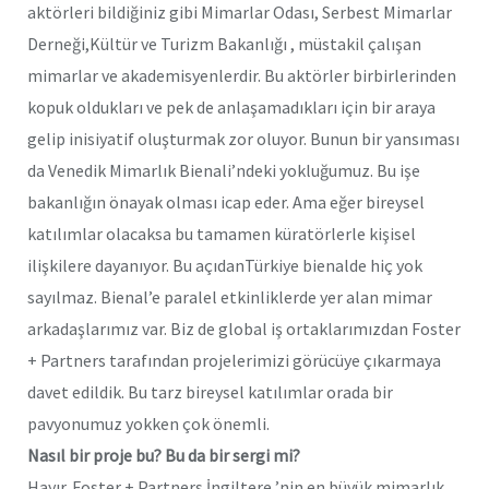
aktörleri bildiğiniz gibi Mimarlar Odası, Serbest Mimarlar
Derneği,Kültür ve Turizm Bakanlığı , müstakil çalışan
mimarlar ve akademisyenlerdir. Bu aktörler birbirlerinden
kopuk oldukları ve pek de anlaşamadıkları için bir araya
gelip inisiyatif oluşturmak zor oluyor. Bunun bir yansıması
da Venedik Mimarlık Bienali’ndeki yokluğumuz. Bu işe
bakanlığın önayak olması icap eder. Ama eğer bireysel
katılımlar olacaksa bu tamamen küratörlerle kişisel
ilişkilere dayanıyor. Bu açıdanTürkiye bienalde hiç yok
sayılmaz. Bienal’e paralel etkinliklerde yer alan mimar
arkadaşlarımız var. Biz de global iş ortaklarımızdan Foster
+ Partners tarafından projelerimizi görücüye çıkarmaya
davet edildik. Bu tarz bireysel katılımlar orada bir
pavyonumuz yokken çok önemli.
Nasıl bir proje bu? Bu da bir sergi mi?
Hayır. Foster + Partners İngiltere ’nin en büyük mimarlık