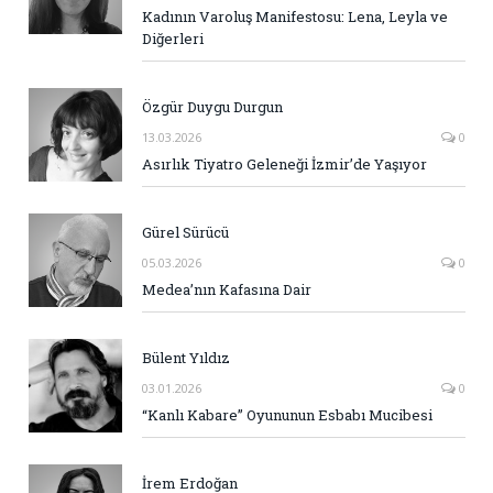
Kadının Varoluş Manifestosu: Lena, Leyla ve
Diğerleri
Özgür Duygu Durgun
13.03.2026
0
Asırlık Tiyatro Geleneği İzmir’de Yaşıyor
Gürel Sürücü
05.03.2026
0
Medea’nın Kafasına Dair
Bülent Yıldız
03.01.2026
0
“Kanlı Kabare” Oyununun Esbabı Mucibesi
İrem Erdoğan