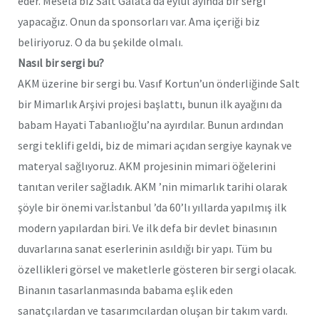
eder. Mesela biz Salt Galata’da eylül ayında bir sergi
yapacağız. Onun da sponsorları var. Ama içeriği biz
beliriyoruz. O da bu şekilde olmalı.
Nasıl bir sergi bu?
AKM üzerine bir sergi bu. Vasıf Kortun’un önderliğinde Salt
bir Mimarlık Arşivi projesi başlattı, bunun ilk ayağını da
babam Hayati Tabanlıoğlu’na ayırdılar. Bunun ardından
sergi teklifi geldi, biz de mimari açıdan sergiye kaynak ve
materyal sağlıyoruz. AKM projesinin mimari öğelerini
tanıtan veriler sağladık. AKM ’nin mimarlık tarihi olarak
şöyle bir önemi var.İstanbul ’da 60’lı yıllarda yapılmış ilk
modern yapılardan biri. Ve ilk defa bir devlet binasının
duvarlarına sanat eserlerinin asıldığı bir yapı. Tüm bu
özellikleri görsel ve maketlerle gösteren bir sergi olacak.
Binanın tasarlanmasında babama eşlik eden
sanatçılardan ve tasarımcılardan oluşan bir takım vardı.