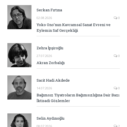
Serkan Fırtına
02.08.2026
0
Yoko Ono’nun Kavramsal Sanat Evreni ve
Eylemin Saf Gerçekliği
Zehra İpşiroğlu
27.07.2026
0
Akran Zorbalığı
Sacit Hadi Akdede
14.07.2026
0
Bağımsız Tiyatroların Bağımsızlığına Dair Bazı
İktisadi Gözlemler
Selin Aydınoğlu
08.07.2026
2