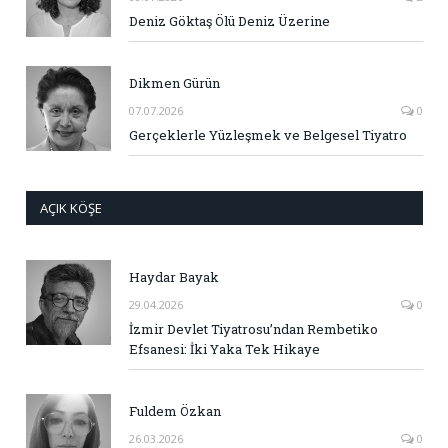
Deniz Göktaş Ölü Deniz Üzerine
Dikmen Gürün
07.07.2026
0
Gerçeklerle Yüzleşmek ve Belgesel Tiyatro
AÇIK KÖŞE
Haydar Bayak
29.04.2026
0
İzmir Devlet Tiyatrosu’ndan Rembetiko
Efsanesi: İki Yaka Tek Hikaye
Fuldem Özkan
26.03.2026
0