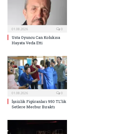
01.08.2026
0
Usta Oyuncu Can Kolukısa
Hayata Veda Etti
01.08.2026
0
İşsizlik Figüranları 950 TL’lik
Setlere Mecbur Bıraktı