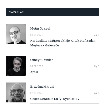
YAZARLAR
Metin Göksel
03.08.2026
0
Kardeşlikten Müşterekliğe: Ortak Hafızadan
Müşterek Geleceğe
Cüneyt Uzunlar
02.08.2026
0
Aptal
Erdoğan Mitrani
02.08.2026
0
Geçen Sezonun En İyi Oyunları IV