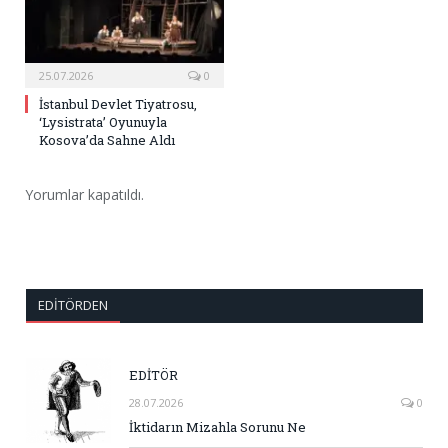
25.07.2026
0
İstanbul Devlet Tiyatrosu,
‘Lysistrata’ Oyunuyla
Kosova’da Sahne Aldı
Yorumlar kapatıldı.
EDITÖRDEN
EDİTÖR
28.07.2026
0
İktidarın Mizahla Sorunu Ne