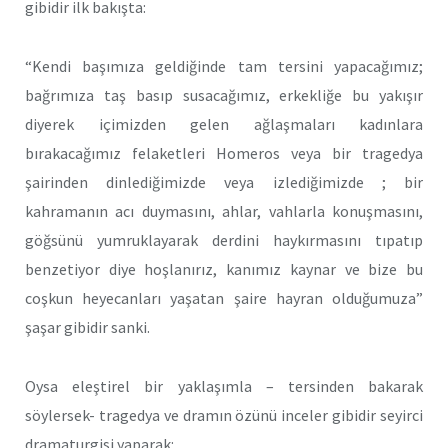
gibidir ilk bakışta:
“Kendi başımıza geldiğinde tam tersini yapacağımız;
bağrımıza taş basıp susacağımız, erkekliğe bu yakışır
diyerek içimizden gelen ağlaşmaları kadınlara
bırakacağımız felaketleri Homeros veya bir tragedya
şairinden dinlediğimizde veya izlediğimizde ; bir
kahramanın acı duymasını, ahlar, vahlarla konuşmasını,
göğsünü yumruklayarak derdini haykırmasını tıpatıp
benzetiyor diye hoşlanırız, kanımız kaynar ve bize bu
coşkun heyecanları yaşatan şaire hayran olduğumuza”
şaşar gibidir sanki.
Oysa eleştirel bir yaklaşımla – tersinden bakarak
söylersek- tragedya ve dramın özünü inceler gibidir seyirci
dramaturgisi yaparak: