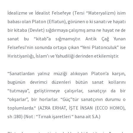
İdealizme ve İdealist Felsefeye (Tersi “Materyalizm) isim
babası olan Platon (Eflatun), görünen o ki sanatı ve hayatı
bir kitaba (Devlet) sığdırmaya çalışmış ama ne hayat ne de
sanat bu “kitab”a sığmamıştır. Antik Çağ Yunan
Felsefesi’nin sonunda ortaya çıkan “Yeni Platonculuk” ise
Hıristiyanlığı, İslam’ı ve Yahudiliği derinden etkilemiştir.
“Sanatlardan yalnız müziği alıkoyan Platon’a karşın,
bugünün devrimci düzenleri bütün sanat kollarını
“tutmaya”, geliştirmeye çalışırlar, sanatçıyı da bir
“okşarlar”, bir horlarlar. “Güç”tür sanatçının durumu o
toplumlarda.“ (AZRA ERHAT, İŞTE İNSAN (ECCO HOMO),
sh :180) (Not : “Tırnak işaretleri “ bana ait S.A.)