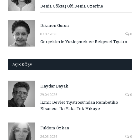
Deniz Göktaş Ölü Deniz Üzerine
Dikmen Gürün
07.07.2026
0
Gerçeklerle Yüzleşmek ve Belgesel Tiyatro
AÇIK KÖŞE
Haydar Bayak
29.04.2026
0
İzmir Devlet Tiyatrosu’ndan Rembetiko
Efsanesi: İki Yaka Tek Hikaye
Fuldem Özkan
26.03.2026
0