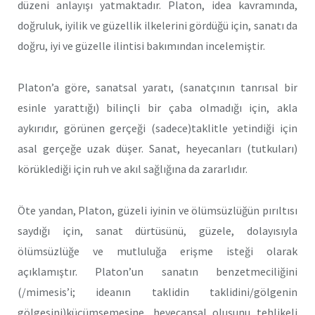
düzeni anlayışı yatmaktadır. Platon, idea kavramında,
doğruluk, iyilik ve güzellik ilkelerini gördüğü için, sanatı da
doğru, iyi ve güzelle ilintisi bakımından incelemiştir.
Platon’a göre, sanatsal yaratı, (sanatçının tanrısal bir
esinle yarattığı) bilinçli bir çaba olmadığı için, akla
aykırıdır, görünen gerçeği (sadece)taklitle yetindiği için
asal gerçeğe uzak düşer. Sanat, heyecanları (tutkuları)
körüklediği için ruh ve akıl sağlığına da zararlıdır.
Öte yandan, Platon, güzeli iyinin ve ölümsüzlüğün pırıltısı
saydığı için, sanat dürtüsünü, güzele, dolayısıyla
ölümsüzlüğe ve mutluluğa erişme isteği olarak
açıklamıştır. Platon’un sanatın benzetmeciliğini
(/mimesis’i; ideanın taklidin taklidini/gölgenin
gölgesini)küçümsemesine, heyecansal oluşunu tehlikeli