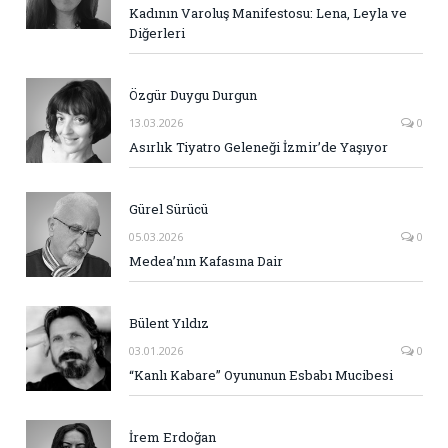
Kadının Varoluş Manifestosu: Lena, Leyla ve
Diğerleri
Özgür Duygu Durgun
13.03.2026
0
Asırlık Tiyatro Geleneği İzmir’de Yaşıyor
Gürel Sürücü
05.03.2026
0
Medea’nın Kafasına Dair
Bülent Yıldız
03.01.2026
0
“Kanlı Kabare” Oyununun Esbabı Mucibesi
İrem Erdoğan