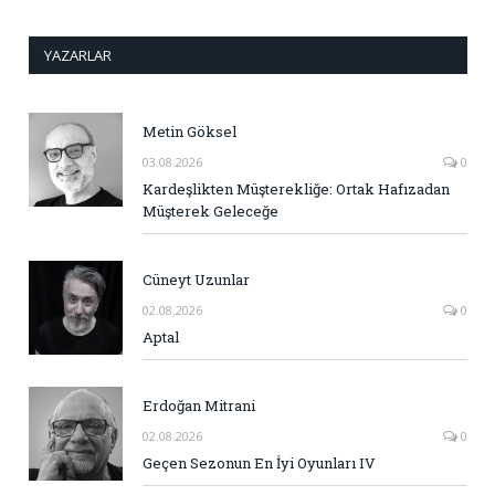
YAZARLAR
Metin Göksel
03.08.2026
0
Kardeşlikten Müşterekliğe: Ortak Hafızadan
Müşterek Geleceğe
Cüneyt Uzunlar
02.08.2026
0
Aptal
Erdoğan Mitrani
02.08.2026
0
Geçen Sezonun En İyi Oyunları IV