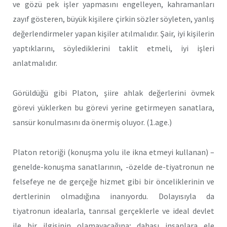
ve gözü pek işler yapmasını engelleyen, kahramanları
zayıf gösteren, büyük kişilere çirkin sözler söyleten, yanlış
değerlendirmeler yapan kişiler atılmalıdır. Şair, iyi kişilerin
yaptıklarını, söylediklerini taklit etmeli, iyi işleri
anlatmalıdır.
Görüldüğü gibi Platon, şiire ahlak değerlerini övmek
görevi yüklerken bu görevi yerine getirmeyen sanatlara,
sansür konulmasını da önermiş oluyor. (1.age.)
Platon retoriği (konuşma yolu ile ikna etmeyi kullanan) –
genelde-konuşma sanatlarının, -özelde de-tiyatronun ne
felsefeye ne de gerçeğe hizmet gibi bir önceliklerinin ve
dertlerinin olmadığına inanıyordu. Dolayısıyla da
tiyatronun idealarla, tanrısal gerçeklerle ve ideal devlet
ile bir ilgisinin olamayacağına; dahası insanlara ele