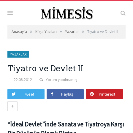
»
»
»
Anasayfa
Köşe Yazıları
Yazarlar
Tiyatro ve Devlet II
YAZARLAR
Tiyatro ve Devlet II
22.08.2012
Yorum yapılmamış
Tweet
Paylaş
Pinterest
+
“İdeal Devlet”inde Sanata ve Tiyatroya Karşı