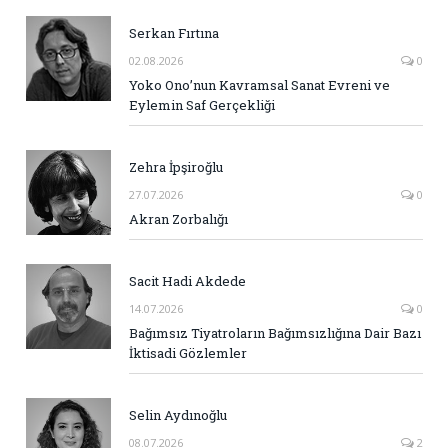
Serkan Fırtına
02.08.2026
0
Yoko Ono’nun Kavramsal Sanat Evreni ve
Eylemin Saf Gerçekliği
Zehra İpşiroğlu
27.07.2026
0
Akran Zorbalığı
Sacit Hadi Akdede
14.07.2026
0
Bağımsız Tiyatroların Bağımsızlığına Dair Bazı
İktisadi Gözlemler
Selin Aydınoğlu
08.07.2026
2