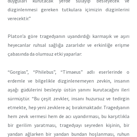
duyguları kurutacak yerde sulayıp besleyecek ve
dizginlenmesi gereken tutkulara içimizin dizginlerini
verecektir.”
Platon’a göre tragedyanın uyandırdığı karmaşık ve aşırı
heyecanlar ruhsal sağlığa zararlıdır ve erkinliğe erişme
çabasında da olumsuz etki yaparlar:
“Gorgias”, “Philebus”, “Timaeus” adlı eserlerinde o
erdemle ve bilgelikle dizginlenemeyen zevkin, insanın
aşağı güdülerini besleyip üstün yanını kurutacağını ileri
sürmüştür. “Bu çeşit zevkler, insanı huzursuz ve tedirgin
etmekte, hep yeni zevklere aç bırakmaktadır. Tragedyanın
hem zevk vermesi hem de acı uyandırması, bu karşıtlıkla
bir gerilim yaratması, tragedyayı seyreden kişinin, bir
yandan ağlarken bir yandan bundan hoşlanması, ruhun