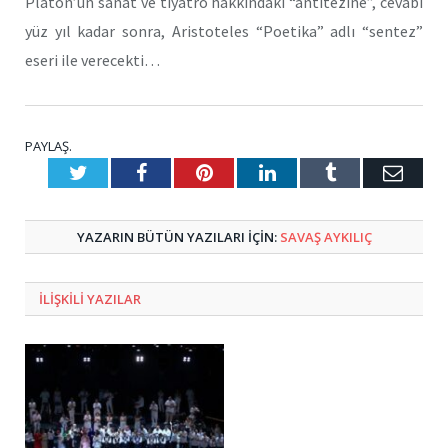
Platon’un sanat ve tiyatro hakkındaki “antitezine”, cevabı
yüz yıl kadar sonra, Aristoteles “Poetika” adlı “sentez”
eseri ile verecekti…
PAYLAŞ.
Twitter
Facebook
Pinterest
LinkedIn
Tumblr
E-
Posta
YAZARIN BÜTÜN YAZILARI IÇIN:
SAVAŞ AYKILIÇ
ILIŞKILI
YAZILAR