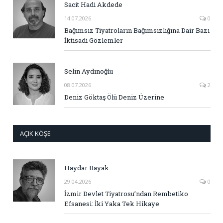
Sacit Hadi Akdede
14.07.2026
0
Bağımsız Tiyatroların Bağımsızlığına Dair Bazı
İktisadi Gözlemler
Selin Aydınoğlu
08.07.2026
2
Deniz Göktaş Ölü Deniz Üzerine
AÇIK KÖŞE
Haydar Bayak
29.04.2026
0
İzmir Devlet Tiyatrosu’ndan Rembetiko
Efsanesi: İki Yaka Tek Hikaye