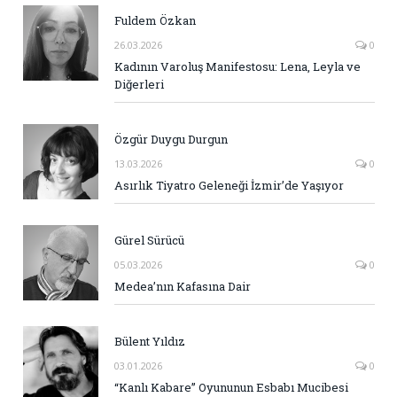
Fuldem Özkan
26.03.2026
0
Kadının Varoluş Manifestosu: Lena, Leyla ve
Diğerleri
Özgür Duygu Durgun
13.03.2026
0
Asırlık Tiyatro Geleneği İzmir’de Yaşıyor
Gürel Sürücü
05.03.2026
0
Medea’nın Kafasına Dair
Bülent Yıldız
03.01.2026
0
“Kanlı Kabare” Oyununun Esbabı Mucibesi