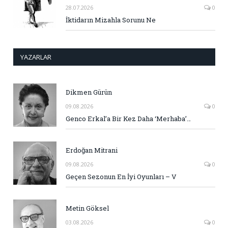
28.07.2026
0
İktidarın Mizahla Sorunu Ne
YAZARLAR
Dikmen Gürün
09.08.2026
0
Genco Erkal’a Bir Kez Daha ‘Merhaba’…
Erdoğan Mitrani
09.08.2026
0
Geçen Sezonun En İyi Oyunları – V
Metin Göksel
03.08.2026
0