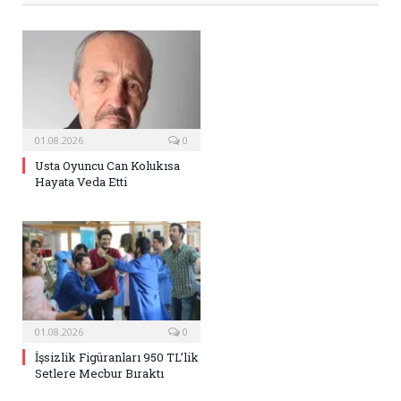
01.08.2026
0
Usta Oyuncu Can Kolukısa
Hayata Veda Etti
01.08.2026
0
İşsizlik Figüranları 950 TL’lik
Setlere Mecbur Bıraktı