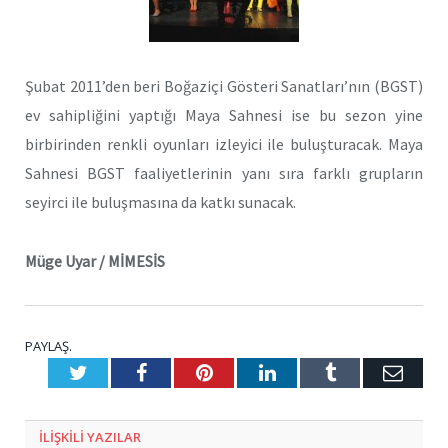
Şubat 2011’den beri Boğaziçi Gösteri Sanatları’nın (BGST)
ev sahipliğini yaptığı Maya Sahnesi ise bu sezon yine
birbirinden renkli oyunları izleyici ile buluşturacak. Maya
Sahnesi BGST faaliyetlerinin yanı sıra farklı grupların
seyirci ile buluşmasına da katkı sunacak.
Müge Uyar / MİMESİS
PAYLAŞ.
Twitter
Facebook
Pinterest
LinkedIn
Tumblr
E-
Posta
ILIŞKILI
YAZILAR