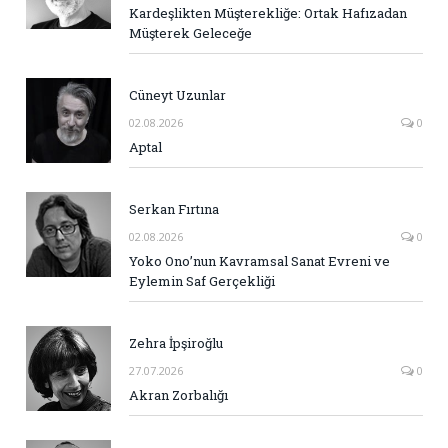
Kardeşlikten Müşterekliğe: Ortak Hafızadan
Müşterek Geleceğe
Cüneyt Uzunlar
02.08.2026
0
Aptal
Serkan Fırtına
02.08.2026
0
Yoko Ono’nun Kavramsal Sanat Evreni ve
Eylemin Saf Gerçekliği
Zehra İpşiroğlu
27.07.2026
0
Akran Zorbalığı