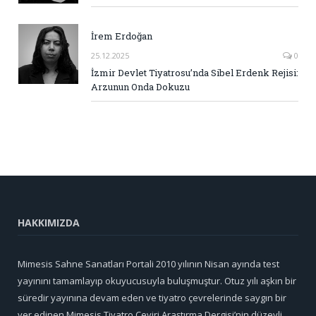
İrem Erdoğan
25.12.2025
0
İzmir Devlet Tiyatrosu’nda Sibel Erdenk Rejisi:
Arzunun Onda Dokuzu
HAKKIMIZDA
Mimesis Sahne Sanatları Portali 2010 yılının Nisan ayında test
yayınını tamamlayıp okuyucusuyla buluşmuştur. Otuz yılı aşkın bir
süredir yayınına devam eden ve tiyatro çevrelerinde saygın bir
yer edinen Mimesis Tiyatro Çeviri Araştırma Dergisi’nin düzeyli