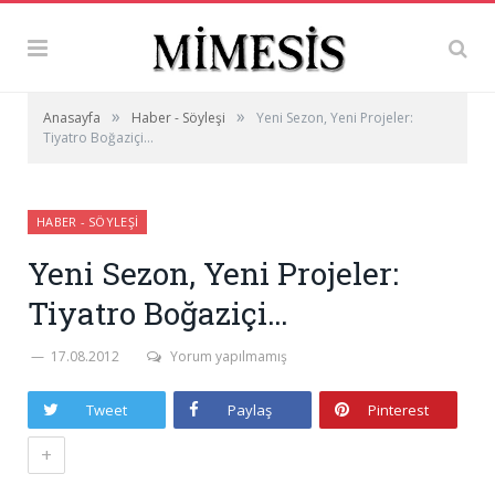
»
»
Anasayfa
Haber - Söyleşi
Yeni Sezon, Yeni Projeler:
Tiyatro Boğaziçi…
HABER - SÖYLEŞI
Yeni Sezon, Yeni Projeler:
Tiyatro Boğaziçi…
17.08.2012
Yorum yapılmamış
Tweet
Paylaş
Pinterest
+