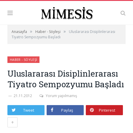
»
»
Anasayfa
Haber - Söyleşi
Uluslararası Disiplinlerarası
Tiyatro Sempozyumu Başladı
HABER - SÖYLEŞI
Uluslararası Disiplinlerarası
Tiyatro Sempozyumu Başladı
21.11.2012
Yorum yapılmamış
Tweet
Paylaş
Pinterest
+