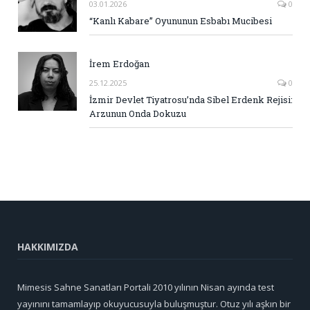
03.01.2026
0
“Kanlı Kabare” Oyununun Esbabı Mucibesi
İrem Erdoğan
25.12.2025
0
İzmir Devlet Tiyatrosu’nda Sibel Erdenk Rejisi:
Arzunun Onda Dokuzu
HAKKIMIZDA
Mimesis Sahne Sanatları Portali 2010 yılının Nisan ayında test
yayınını tamamlayıp okuyucusuyla buluşmuştur. Otuz yılı aşkın bir