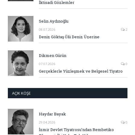
İktisadi Gözlemler
Selin Aydınoğlu
08.07.2026
2
Deniz Göktaş Ölü Deniz Üzerine
Dikmen Gürün
07.07.2026
0
Gerçeklerle Yüzleşmek ve Belgesel Tiyatro
AÇIK KÖŞE
Haydar Bayak
29.04.2026
0
İzmir Devlet Tiyatrosu’ndan Rembetiko