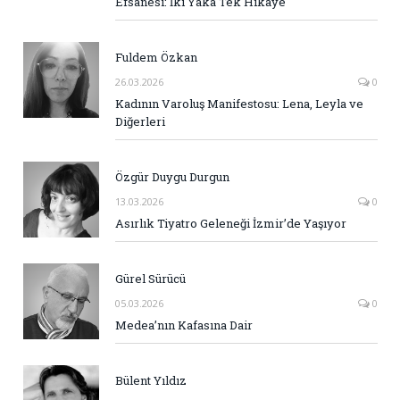
Efsanesi: İki Yaka Tek Hikaye
Fuldem Özkan
26.03.2026
0
Kadının Varoluş Manifestosu: Lena, Leyla ve
Diğerleri
Özgür Duygu Durgun
13.03.2026
0
Asırlık Tiyatro Geleneği İzmir’de Yaşıyor
Gürel Sürücü
05.03.2026
0
Medea’nın Kafasına Dair
Bülent Yıldız