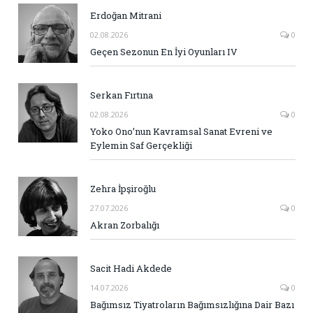
Erdoğan Mitrani
02.08.2026
0
Geçen Sezonun En İyi Oyunları IV
Serkan Fırtına
02.08.2026
0
Yoko Ono’nun Kavramsal Sanat Evreni ve
Eylemin Saf Gerçekliği
Zehra İpşiroğlu
27.07.2026
0
Akran Zorbalığı
Sacit Hadi Akdede
14.07.2026
0
Bağımsız Tiyatroların Bağımsızlığına Dair Bazı