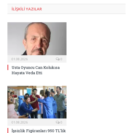
ILIŞKILI
YAZILAR
01.08.2026
0
Usta Oyuncu Can Kolukısa
Hayata Veda Etti
01.08.2026
0
İşsizlik Figüranları 950 TL’lik