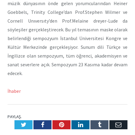
müzik dünyasının önde gelen yorumcularından Heiner
Goebbels, Trinity College’dan Prof.Stephen Wilmer ve
Cornell Unıversıty’den Prof.Melaine dreyer-Lude da
söyleşiler gerçekleştirecek. Bu yıl temasının maske olarak
belirlendiği sempozyum İstanbul Üniversitesi Kongre ve
Kültür Merkezinde gerçekleşiyor. Sunum dili Türkçe ve
İngilizce olan sempozyum, tüm öğrenci, akademisyen ve
sanat severlere açık. Sempozyum 23 Kasıma kadar devam
edecek.
İhaber
PAYLAŞ.
Twitter
Facebook
Pinterest
LinkedIn
Tumblr
E-
Posta