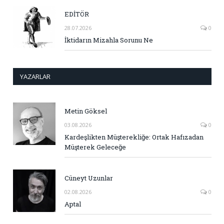
EDİTÖR
28.07.2026
0
İktidarın Mizahla Sorunu Ne
YAZARLAR
Metin Göksel
03.08.2026
0
Kardeşlikten Müşterekliğe: Ortak Hafızadan
Müşterek Geleceğe
Cüneyt Uzunlar
02.08.2026
0
Aptal