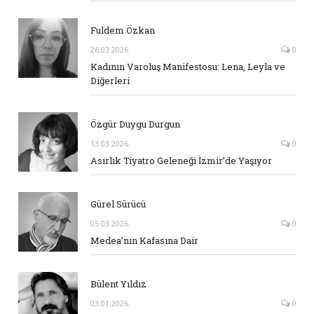
Fuldem Özkan
26.03.2026
0
Kadının Varoluş Manifestosu: Lena, Leyla ve
Diğerleri
Özgür Duygu Durgun
13.03.2026
0
Asırlık Tiyatro Geleneği İzmir’de Yaşıyor
Gürel Sürücü
05.03.2026
0
Medea’nın Kafasına Dair
Bülent Yıldız
03.01.2026
0