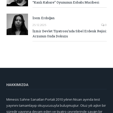
“Kanlı Kabare” Oyununun Esbabı Mucibesi
İrem Erdoğan
25.12.2025
0
İzmir Devlet Tiyatrosu’nda Sibel Erdenk Rejisi:
Arzunun Onda Dokuzu
HAKKIMIZDA
Mimesis Sahne Sanatları Portali 2010 yılının Nisan ayında test
yayınını tamamlayıp okuyucusuyla buluşmuştur. Otuz yılı aşkın bir
süredir yayınına devam eden ve tiyatro çevrelerinde saygın bir