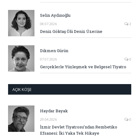
Selin Aydınoğlu
08.07.2026
2
Deniz Göktaş Ölü Deniz Üzerine
Dikmen Gürün
07.07.2026
0
Gerçeklerle Yüzleşmek ve Belgesel Tiyatro
AÇIK KÖŞE
Haydar Bayak
29.04.2026
0
İzmir Devlet Tiyatrosu’ndan Rembetiko
Efsanesi: İki Yaka Tek Hikaye