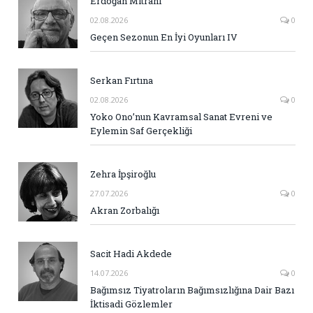
Erdoğan Mitrani
02.08.2026
0
Geçen Sezonun En İyi Oyunları IV
Serkan Fırtına
02.08.2026
0
Yoko Ono’nun Kavramsal Sanat Evreni ve
Eylemin Saf Gerçekliği
Zehra İpşiroğlu
27.07.2026
0
Akran Zorbalığı
Sacit Hadi Akdede
14.07.2026
0
Bağımsız Tiyatroların Bağımsızlığına Dair Bazı
İktisadi Gözlemler