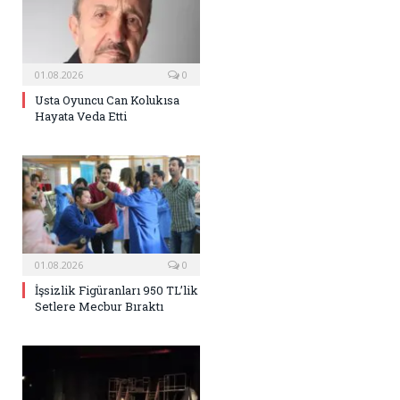
01.08.2026
0
Usta Oyuncu Can Kolukısa
Hayata Veda Etti
01.08.2026
0
İşsizlik Figüranları 950 TL’lik
Setlere Mecbur Bıraktı