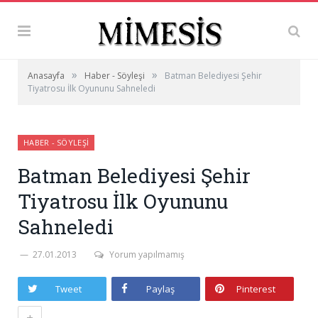
»
»
Anasayfa
Haber - Söyleşi
Batman Belediyesi Şehir
Tiyatrosu İlk Oyununu Sahneledi
HABER - SÖYLEŞI
Batman Belediyesi Şehir
Tiyatrosu İlk Oyununu
Sahneledi
27.01.2013
Yorum yapılmamış
Tweet
Paylaş
Pinterest
+