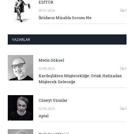
EDİTÖR
28.07.2026
0
İktidarın Mizahla Sorunu Ne
YAZARLAR
Metin Göksel
03.08.2026
0
Kardeşlikten Müşterekliğe: Ortak Hafızadan
Müşterek Geleceğe
Cüneyt Uzunlar
02.08.2026
0
Aptal