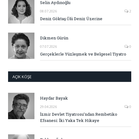
Selin Aydınoğlu
08.07.2026
2
Deniz Göktaş Ölü Deniz Üzerine
Dikmen Gürün
07.07.2026
0
Gerçeklerle Yüzleşmek ve Belgesel Tiyatro
AÇIK KÖŞE
Haydar Bayak
29.04.2026
0
İzmir Devlet Tiyatrosu’ndan Rembetiko
Efsanesi: İki Yaka Tek Hikaye