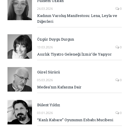
Fuldem Özkan
26.03.2026
0
Kadının Varoluş Manifestosu: Lena, Leyla ve
Diğerleri
Özgür Duygu Durgun
13.03.2026
0
Asırlık Tiyatro Geleneği İzmir’de Yaşıyor
Gürel Sürücü
05.03.2026
0
Medea’nın Kafasına Dair
Bülent Yıldız
03.01.2026
0
“Kanlı Kabare” Oyununun Esbabı Mucibesi