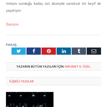
imkanı sunduğu kadar, üst düzeyde sanatsal bir keyif de
yaşatıyor.
Danzon
PAYLAŞ.
Twitter
Facebook
Pinterest
LinkedIn
Tumblr
E-
Posta
YAZARIN BÜTÜN YAZILARI IÇIN:
MEHMET K. ÖZEL
ILIŞKILI
YAZILAR