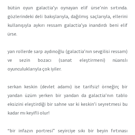
bütün oyun galactia’yı oynayan elif ürse’nin sırtında.
gözlerindeki deli bakışlarıyla, dağılmış saçlarıyla, ellerini
kullanışıyla aykırı ressam galactia’ya inandırdı beni elif
ürse.
yan rollerde sarp aydınoğlu (galactia’nın sevgilisi ressam)
ve sezin bozacı (sanat eleştirmeni) nüanslı
oyunculuklarıyla çok iyiler.
serkan keskin (devlet adamı) ise tarifsiz! örneğin; bir
yandan üzüm yerken bir yandan da galactia’nın tablo
eksizini eleştirdiği bir sahne var ki keskin’i seyretmesi bu
kadar mı keyifli olur!
“bir infazın portresi” seyirciye sıkı bir beyin fırtınası