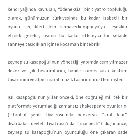
kendi yağında kavrulan, “ödeneksiz” bir tiyatro topluluğu
olarak, günümüzün türkiyesinde bu kadar isabetli bir
oyunu seçtikleri için semaverkumpanya’ya teşekkür
etmek gerekir; oyunu bu kadar etkileyici bir şekilde
sahneye taşıdıkları içinse kocaman bir tebrik!
zeynep su kasapoğlu’nun yönettiği yapımda cem yılmazer
dekor ve ışık tasarımlarını, hande tomris kuzu kostüm
tasarımını ve alper maral müzik tasarımını üstlenmişler.
ışıl kasapoğlu’nun yıllar önceki, öne doğru eğimli tek bir
platformda yorumladığı zamansız shakespeare oyunlarını
(istanbul şehir tiyatrosu’nda benzersiz “kral lear”,
diyarbakır devlet tiyatrosu’nda “macbeth”) düşününce,
zeynep su kasapoğlu’nun oyunculuğu öne çıkaran sade