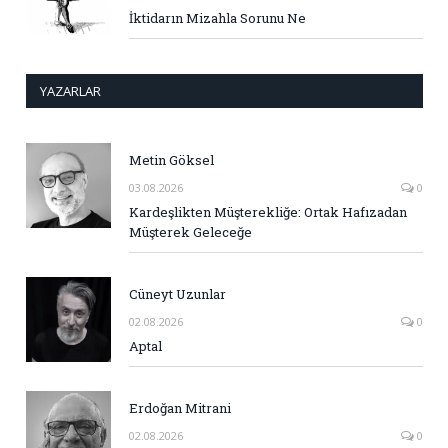
İktidarın Mizahla Sorunu Ne
YAZARLAR
Metin Göksel
03.08.2026
0
Kardeşlikten Müşterekliğe: Ortak Hafızadan
Müşterek Geleceğe
Cüneyt Uzunlar
02.08.2026
0
Aptal
Erdoğan Mitrani
02.08.2026
0