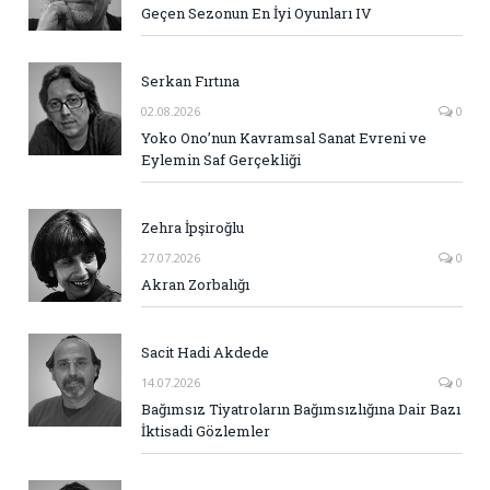
Geçen Sezonun En İyi Oyunları IV
Serkan Fırtına
02.08.2026
0
Yoko Ono’nun Kavramsal Sanat Evreni ve
Eylemin Saf Gerçekliği
Zehra İpşiroğlu
27.07.2026
0
Akran Zorbalığı
Sacit Hadi Akdede
14.07.2026
0
Bağımsız Tiyatroların Bağımsızlığına Dair Bazı
İktisadi Gözlemler