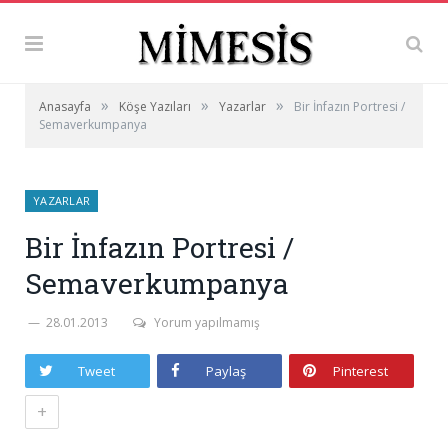
»
»
»
Anasayfa
Köşe Yazıları
Yazarlar
Bir İnfazın Portresi /
Semaverkumpanya
YAZARLAR
Bir İnfazın Portresi /
Semaverkumpanya
28.01.2013
Yorum yapılmamış
Tweet
Paylaş
Pinterest
+