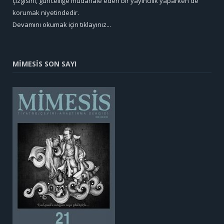
çizgisini, güncelliğe müdahale eden bir yayıncılık yaparken de
korumak niyetindedir.
Devamını okumak için tıklayınız...
MİMESİS SON SAYI