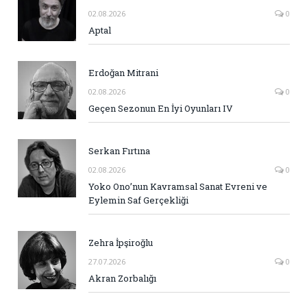
02.08.2026
0
Aptal
Erdoğan Mitrani
02.08.2026
0
Geçen Sezonun En İyi Oyunları IV
Serkan Fırtına
02.08.2026
0
Yoko Ono’nun Kavramsal Sanat Evreni ve
Eylemin Saf Gerçekliği
Zehra İpşiroğlu
27.07.2026
0
Akran Zorbalığı