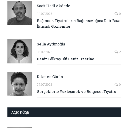
Sacit Hadi Akdede
14.07.2026
0
Bağımsız Tiyatroların Bağımsızlığına Dair Bazı
İktisadi Gözlemler
Selin Aydınoğlu
08.07.2026
2
Deniz Göktaş Ölü Deniz Üzerine
Dikmen Gürün
07.07.2026
0
Gerçeklerle Yüzleşmek ve Belgesel Tiyatro
AÇIK KÖŞE