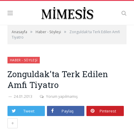
»
»
Anasayfa
Haber - Söyleşi
Zonguldak'ta Terk Edilen Amfi
Tiyatro
HABER - SÖYLEŞI
Zonguldak'ta Terk Edilen
Amfi Tiyatro
24.01.2013
Yorum yapılmamış
Tweet
Paylaş
Pinterest
+