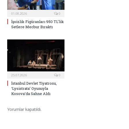
01.08.2026
0
İşsizlik Figüranları 950 TL’lik
Setlere Mecbur Bıraktı
25.07.2026
0
İstanbul Devlet Tiyatrosu,
‘Lysistrata’ Oyunuyla
Kosova’da Sahne Aldı
Yorumlar kapatıldı.