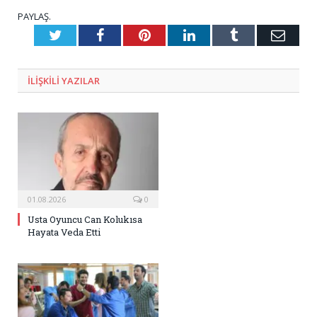
PAYLAŞ.
Twitter
Facebook
Pinterest
LinkedIn
Tumblr
E-
Posta
ILIŞKILI
YAZILAR
01.08.2026
0
Usta Oyuncu Can Kolukısa
Hayata Veda Etti