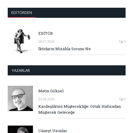
EDITÖRDEN
EDİTÖR
28.07.2026
0
İktidarın Mizahla Sorunu Ne
YAZARLAR
Metin Göksel
03.08.2026
0
Kardeşlikten Müşterekliğe: Ortak Hafızadan
Müşterek Geleceğe
Cüneyt Uzunlar