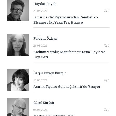
Haydar Bayak
29.04.2026
0
İzmir Devlet Tiyatrosu’ndan Rembetiko
Efsanesi: İki Yaka Tek Hikaye
Fuldem Özkan
26.03.2026
0
Kadının Varoluş Manifestosu: Lena, Leyla ve
Diğerleri
Özgür Duygu Durgun
13.03.2026
0
Asırlık Tiyatro Geleneği İzmir’de Yaşıyor
Gürel Sürücü
05.03.2026
0
Medea’nın Kafasına Dair