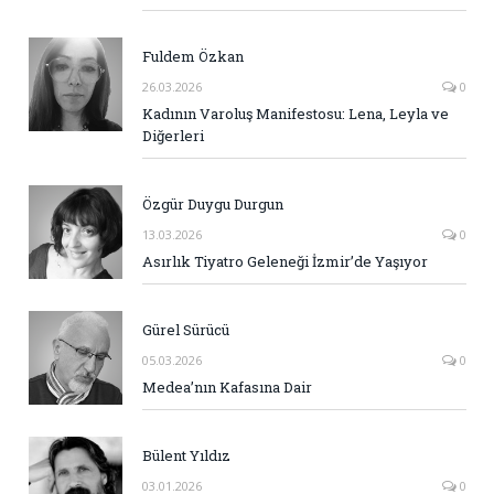
Fuldem Özkan
26.03.2026
0
Kadının Varoluş Manifestosu: Lena, Leyla ve
Diğerleri
Özgür Duygu Durgun
13.03.2026
0
Asırlık Tiyatro Geleneği İzmir’de Yaşıyor
Gürel Sürücü
05.03.2026
0
Medea’nın Kafasına Dair
Bülent Yıldız
03.01.2026
0