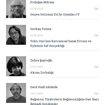
Erdoğan Mitrani
02.08.2026
0
Geçen Sezonun En İyi Oyunları IV
Serkan Fırtına
02.08.2026
0
Yoko Ono’nun Kavramsal Sanat Evreni ve
Eylemin Saf Gerçekliği
Zehra İpşiroğlu
27.07.2026
0
Akran Zorbalığı
Sacit Hadi Akdede
14.07.2026
0
Bağımsız Tiyatroların Bağımsızlığına Dair Bazı
İktisadi Gözlemler