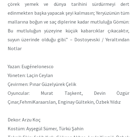
çörek yemek ve dünya tarihini sürdürmeyi dert
edinmekten başka yapacak şeyi kalmasın; Yeryüzünün tüm
mallarına boğun ve saç diplerine kadar mutluluğa Gömün:
Bu mutluluğun yüzeyine küçük kabarcıklar çıkacaktır,
suyun üzerinde olduğu gibi.” – Dostoyevski / Yeraltından
Notlar
Yazan: EugéneIonesco
Yöneten: Laçin Ceylan
Çevirmen: Pınar Güzelyürek Çelik
Oyuncular: Murat Taşkent, Devin Özgür
Çınar,FehmiKaraarslan, Enginay Gültekin, Özbek Yıldız
Dekor: Arzu Koç
Kostüm: Ayşegül Sümer, Türkü Şahin