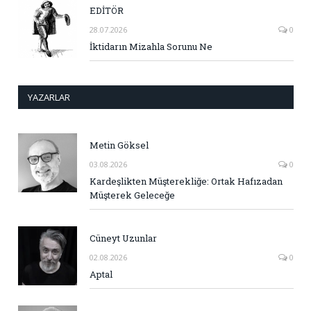
EDİTÖR
28.07.2026
0
İktidarın Mizahla Sorunu Ne
YAZARLAR
Metin Göksel
03.08.2026
0
Kardeşlikten Müşterekliğe: Ortak Hafızadan
Müşterek Geleceğe
Cüneyt Uzunlar
02.08.2026
0
Aptal