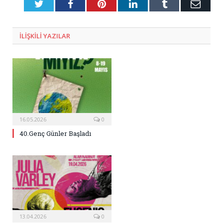
Twitter
Facebook
Pinterest
LinkedIn
Tumblr
E-
Posta
ILIŞKILI
YAZILAR
16.05.2026
0
40.Genç Günler Başladı
13.04.2026
0