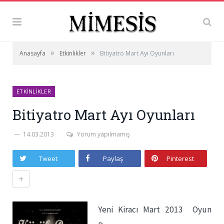
»
»
Anasayfa
Etkinlikler
Bitiyatro Mart Ayı Oyunları
ETKINLIKLER
Bitiyatro Mart Ayı Oyunları
14.03.2013
Yorum yapılmamış
Tweet
Paylaş
Pinterest
+
Yeni Kiracı Mart 2013 Oyun