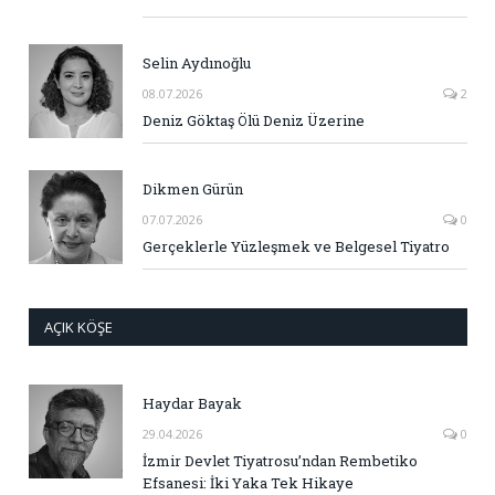
Selin Aydınoğlu
08.07.2026
2
Deniz Göktaş Ölü Deniz Üzerine
Dikmen Gürün
07.07.2026
0
Gerçeklerle Yüzleşmek ve Belgesel Tiyatro
AÇIK KÖŞE
Haydar Bayak
29.04.2026
0
İzmir Devlet Tiyatrosu’ndan Rembetiko
Efsanesi: İki Yaka Tek Hikaye