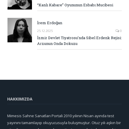
“Kanlı Kabare” Oyununun Esbabı Mucibesi
İrem Erdoğan
25.12.2025
0
İzmir Devlet Tiyatrosu’nda Sibel Erdenk Rejisi:
Arzunun Onda Dokuzu
HAKKIMIZDA
Mimesis Sahne Sanatları Portali 2010 yılının Nisan ayında test
yayınını tamamlayıp okuyucusuyla buluşmuştur. Otuz yılı aşkın bir