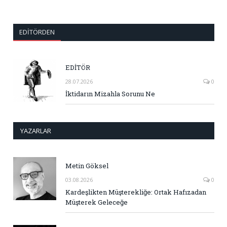
EDITÖRDEN
EDİTÖR
28.07.2026
0
İktidarın Mizahla Sorunu Ne
YAZARLAR
Metin Göksel
03.08.2026
0
Kardeşlikten Müşterekliğe: Ortak Hafızadan
Müşterek Geleceğe