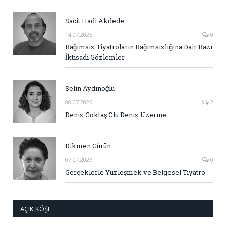
Sacit Hadi Akdede
14.07.2026
0
Bağımsız Tiyatroların Bağımsızlığına Dair Bazı
İktisadi Gözlemler
Selin Aydınoğlu
08.07.2026
2
Deniz Göktaş Ölü Deniz Üzerine
Dikmen Gürün
07.07.2026
0
Gerçeklerle Yüzleşmek ve Belgesel Tiyatro
AÇIK KÖŞE