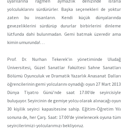
uyarılarına rağmen aymazlık denizinde ısrarla
yolculuklarını sürdürürler. Başka seçenekleri de yoktur
zaten bu insanların. Kendi küçük dünyalarında
gevezeliklerini sürdürüp dururlar birbirlerini dinleme
lütfunda dahi bulunmadan. Gemi batmak üzeredir ama
kimin umurunda!…
Prof. Dr. Nurhan Tekerek’in yönetiminde Uludağ
Üniversitesi, Güzel Sanatlar Fakültesi Sahne Sanatları
Bölümü Oyunculuk ve Dramatik Yazarlık Anasanat Dalları
öğrencilerinin gemi yolcularını oynadığı oyun 27 Mart 2013
Dünya Tiyatro Günü’nde saat 17.00’de seyircisiyle
buluşuyor. Seyircinin de gemiye yolcu olarak alınacağı oyun
30 kişilik seyirci kapasitesine sahip. Eğitim-Öğretim Yılı
sonuna de, her Çarş. Saat: 17.00’de yinelenecek oyuna tüm
seyircilerimizi-yolcularımızı bekliyoruz.