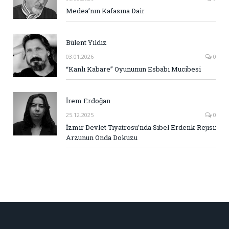
Medea’nın Kafasına Dair
Bülent Yıldız
03.01.2026
0
“Kanlı Kabare” Oyununun Esbabı Mucibesi
İrem Erdoğan
25.12.2025
0
İzmir Devlet Tiyatrosu’nda Sibel Erdenk Rejisi:
Arzunun Onda Dokuzu