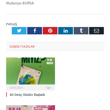
Mudanya-BURSA
PAYLAŞ.
Twitter
Facebook
Pinterest
LinkedIn
Tumblr
E-
Posta
ILIŞKILI
YAZILAR
16.05.2026
0
40.Genç Günler Başladı