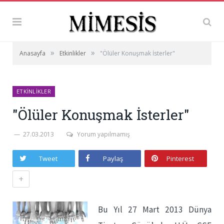
»
»
Anasayfa
Etkinlikler
"Ölüler Konuşmak İsterler"
ETKINLIKLER
"Ölüler Konuşmak İsterler"
27.03.2013
Yorum yapılmamış
Tweet
Paylaş
Pinterest
+
Bu Yıl 27 Mart 2013 Dünya