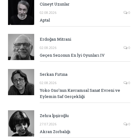
Cüneyt Uzunlar
02.08.2026
0
Aptal
Erdoğan Mitrani
02.08.2026
0
Geçen Sezonun En İyi Oyunları IV
Serkan Fırtına
02.08.2026
0
Yoko Ono’nun Kavramsal Sanat Evreni ve
Eylemin Saf Gerçekliği
Zehra İpşiroğlu
27.07.2026
0
Akran Zorbalığı