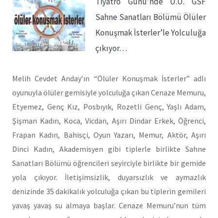
Tiyatro Günü’nde U.Ü. GSF
Sahne Sanatları Bölümü Ölüler
Konuşmak İsterler’le Yolculuğa
çıkıyor…
Melih Cevdet Anday’ın “Ölüler Konuşmak İsterler” adlı
oyunuyla ölüler gemisiyle yolculuğa çıkan Cenaze Memuru,
Etyemez, Genç Kız, Posbıyık, Rozetli Genç, Yaşlı Adam,
Şişman Kadın, Koca, Vicdan, Aşırı Dindar Erkek, Öğrenci,
Frapan Kadın, Bahisçi, Oyun Yazarı, Memur, Aktör, Aşırı
Dinci Kadın, Akademisyen gibi tiplerle birlikte Sahne
Sanatları Bölümü öğrencileri seyirciyle birlikte bir gemide
yola çıkıyor. İletişimsizlik, duyarsızlık ve aymazlık
denizinde 35 dakikalık yolculuğa çıkan bu tiplerin gemileri
yavaş yavaş su almaya başlar. Cenaze Memuru’nun tüm