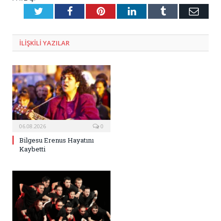
Twitter
Facebook
Pinterest
LinkedIn
Tumblr
E-
Posta
ILIŞKILI
YAZILAR
06.08.2026
0
Bilgesu Erenus Hayatını
Kaybetti