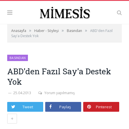
»
»
»
Anasayfa
Haber - Söyleşi
Basından
ABD'den Fazıl
Say'a Destek Yok
BASINDAN
ABD'den Fazıl Say'a Destek
Yok
25.04.2013
Yorum yapılmamış
Tweet
Paylaş
Pinterest
+