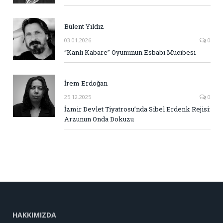
Bülent Yıldız
03.01.2026
0
“Kanlı Kabare” Oyununun Esbabı Mucibesi
İrem Erdoğan
25.12.2025
0
İzmir Devlet Tiyatrosu’nda Sibel Erdenk Rejisi:
Arzunun Onda Dokuzu
HAKKIMIZDA