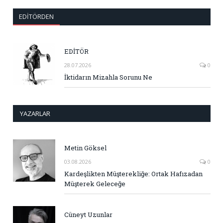
EDITÖRDEN
EDİTÖR
28.07.2026
0
İktidarın Mizahla Sorunu Ne
YAZARLAR
Metin Göksel
03.08.2026
0
Kardeşlikten Müşterekliğe: Ortak Hafızadan
Müşterek Geleceğe
Cüneyt Uzunlar