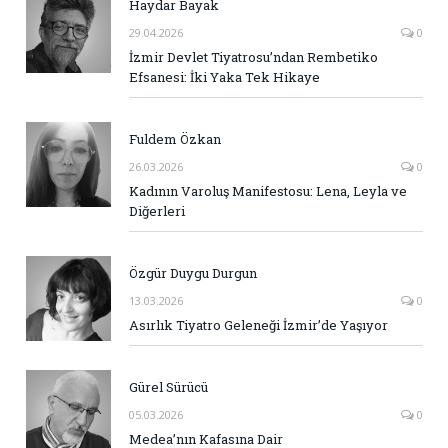
Haydar Bayak
29.04.2026
0
İzmir Devlet Tiyatrosu’ndan Rembetiko
Efsanesi: İki Yaka Tek Hikaye
Fuldem Özkan
26.03.2026
0
Kadının Varoluş Manifestosu: Lena, Leyla ve
Diğerleri
Özgür Duygu Durgun
13.03.2026
0
Asırlık Tiyatro Geleneği İzmir’de Yaşıyor
Gürel Sürücü
05.03.2026
0
Medea’nın Kafasına Dair