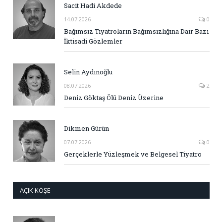
Sacit Hadi Akdede
14.07.2026
0
Bağımsız Tiyatroların Bağımsızlığına Dair Bazı
İktisadi Gözlemler
Selin Aydınoğlu
08.07.2026
2
Deniz Göktaş Ölü Deniz Üzerine
Dikmen Gürün
07.07.2026
0
Gerçeklerle Yüzleşmek ve Belgesel Tiyatro
AÇIK KÖŞE