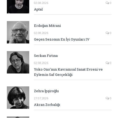
02.08.2026
0
Aptal
Erdoğan Mitrani
02.08.2026
0
Geçen Sezonun En İyi Oyunları IV
Serkan Fırtına
02.08.2026
0
Yoko Ono’nun Kavramsal Sanat Evreni ve
Eylemin Saf Gerçekliği
Zehra İpşiroğlu
27.07.2026
0
Akran Zorbalığı