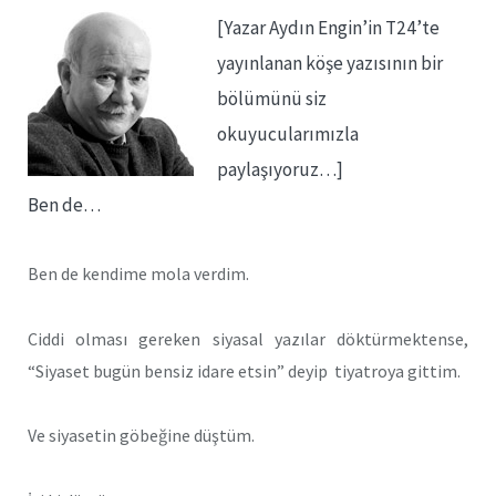
[Yazar Aydın Engin’in T24’te
yayınlanan köşe yazısının bir
bölümünü siz
okuyucularımızla
paylaşıyoruz…]
Ben de…
Ben de kendime mola verdim.
Ciddi olması gereken siyasal yazılar döktürmektense,
“Siyaset bugün bensiz idare etsin” deyip tiyatroya gittim.
Ve siyasetin göbeğine düştüm.