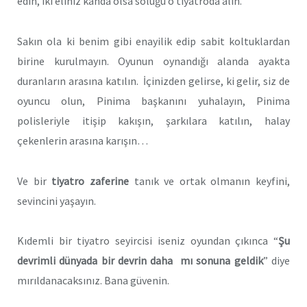
edin, iki eliniz kanda olsa soluğu o tiyatroda alın.
Sakın ola ki benim gibi enayilik edip sabit koltuklardan
birine kurulmayın. Oyunun oynandığı alanda ayakta
duranların arasına katılın. İçinizden gelirse, ki gelir, siz de
oyuncu olun, Pinima başkanını yuhalayın, Pinima
polisleriyle itişip kakışın, şarkılara katılın, halay
çekenlerin arasına karışın…
Ve bir
tiyatro zaferine
tanık ve ortak olmanın keyfini,
sevincini yaşayın.
Kıdemli bir tiyatro seyircisi iseniz oyundan çıkınca “
Şu
devrimli dünyada bir devrin daha mı sonuna geldik
” diye
mırıldanacaksınız. Bana güvenin.