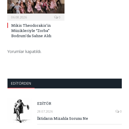
06.08.2026
0
Mikis Theodorakis’in
Müzikleriyle “Zorba”
Bodrum’da Sahne Aldı
Yorumlar kapatıldı.
EDITÖRDEN
EDİTÖR
28.07.2026
0
İktidarın Mizahla Sorunu Ne