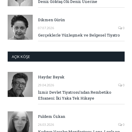
Deniz Göktaş Ölü Deniz Üzerine
Dikmen Gürün
07.07.2026
0
Gerçeklerle Yüzleşmek ve Belgesel Tiyatro
AÇIK KÖŞE
Haydar Bayak
29.04.2026
0
İzmir Devlet Tiyatrosu’ndan Rembetiko
Efsanesi: İki Yaka Tek Hikaye
Fuldem Özkan
26.03.2026
0
Kadının Varoluş Manifestosu: Lena, Leyla ve