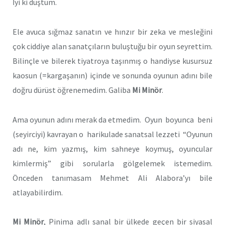
İyi ki düştüm.
Ele avuca sığmaz sanatın ve hınzır bir zeka ve mesleğini
çok ciddiye alan sanatçıların buluştuğu bir oyun seyrettim.
Bilinçle ve bilerek tiyatroya taşınmış o handiyse kusursuz
kaosun (=kargaşanın) içinde ve sonunda oyunun adını bile
doğru dürüst öğrenemedim. Galiba
Mi Minör
.
Ama oyunun adını merak da etmedim. Oyun boyunca beni
(seyirciyi) kavrayan o harikulade sanatsal lezzeti “Oyunun
adı ne, kim yazmış, kim sahneye koymuş, oyuncular
kimlermiş” gibi sorularla gölgelemek istemedim.
Önceden tanımasam Mehmet Ali Alabora’yı bile
atlayabilirdim.
Mi Minör
, Pinima adlı sanal bir ülkede geçen bir siyasal