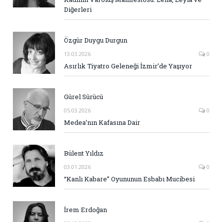
Diğerleri
Özgür Duygu Durgun
13.03.2026
0
Asırlık Tiyatro Geleneği İzmir’de Yaşıyor
Gürel Sürücü
05.03.2026
0
Medea’nın Kafasına Dair
Bülent Yıldız
03.01.2026
0
“Kanlı Kabare” Oyununun Esbabı Mucibesi
İrem Erdoğan