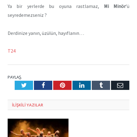
Ya bir yerlerde bu oyuna rastlamaz,
Mi Minör
’ü
seyredemezseniz ?
Derdinize yanın, üzülün, hayıflanın…
T24
PAYLAŞ.
Twitter
Facebook
Pinterest
LinkedIn
Tumblr
E-
Posta
ILIŞKILI
YAZILAR