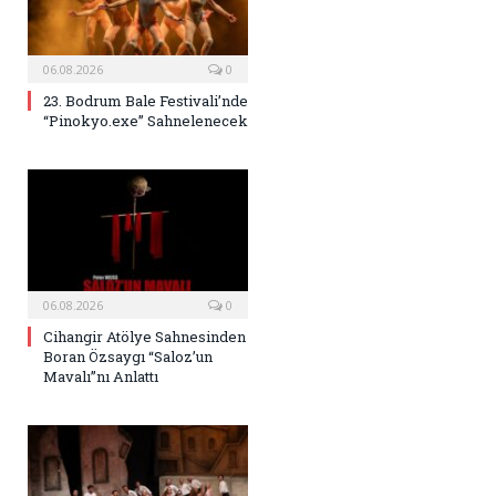
06.08.2026
0
23. Bodrum Bale Festivali’nde
“Pinokyo.exe” Sahnelenecek
06.08.2026
0
Cihangir Atölye Sahnesinden
Boran Özsaygı “Saloz’un
Mavalı”nı Anlattı