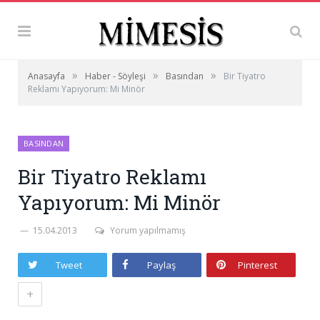
»
»
»
Anasayfa
Haber - Söyleşi
Basından
Bir Tiyatro
Reklamı Yapıyorum: Mi Minör
BASINDAN
Bir Tiyatro Reklamı
Yapıyorum: Mi Minör
15.04.2013
Yorum yapılmamış
Tweet
Paylaş
Pinterest
+