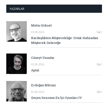
YAZARLAR
Metin Göksel
03.08.2026
0
Kardeşlikten Müşterekliğe: Ortak Hafızadan
Müşterek Geleceğe
Cüneyt Uzunlar
02.08.2026
0
Aptal
Erdoğan Mitrani
02.08.2026
0
Geçen Sezonun En İyi Oyunları IV