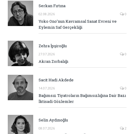
Serkan Fırtına
02.08.2026
0
Yoko Ono’nun Kavramsal Sanat Evreni ve
Eylemin Saf Gerçekliği
Zehra İpşiroğlu
27.07.2026
0
Akran Zorbalığı
Sacit Hadi Akdede
14.07.2026
0
Bağımsız Tiyatroların Bağımsızlığına Dair Bazı
İktisadi Gözlemler
Selin Aydınoğlu
08.07.2026
2