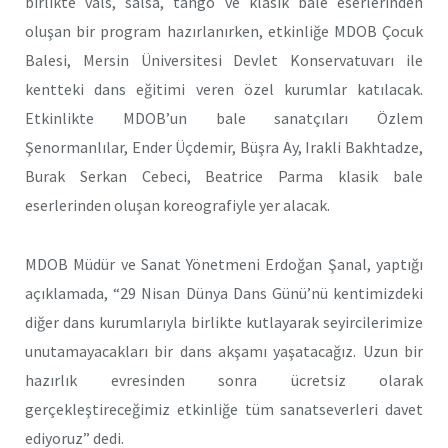
birlikte vals, salsa, tango ve klasik bale eserlerinden
oluşan bir program hazırlanırken, etkinliğe MDOB Çocuk
Balesi, Mersin Üniversitesi Devlet Konservatuvarı ile
kentteki dans eğitimi veren özel kurumlar katılacak.
Etkinlikte MDOB’un bale sanatçıları Özlem
Şenormanlılar, Ender Üçdemir, Büşra Ay, Irakli Bakhtadze,
Burak Serkan Cebeci, Beatrice Parma klasik bale
eserlerinden oluşan koreografiyle yer alacak.
MDOB Müdür ve Sanat Yönetmeni Erdoğan Şanal, yaptığı
açıklamada, “29 Nisan Dünya Dans Günü’nü kentimizdeki
diğer dans kurumlarıyla birlikte kutlayarak seyircilerimize
unutamayacakları bir dans akşamı yaşatacağız. Uzun bir
hazırlık evresinden sonra ücretsiz olarak
gerçekleştireceğimiz etkinliğe tüm sanatseverleri davet
ediyoruz” dedi.