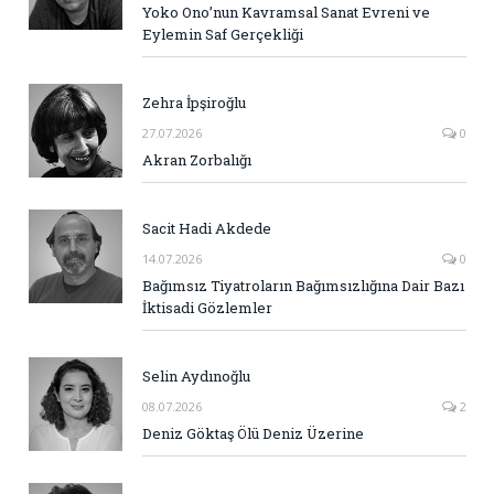
Yoko Ono’nun Kavramsal Sanat Evreni ve
Eylemin Saf Gerçekliği
Zehra İpşiroğlu
27.07.2026
0
Akran Zorbalığı
Sacit Hadi Akdede
14.07.2026
0
Bağımsız Tiyatroların Bağımsızlığına Dair Bazı
İktisadi Gözlemler
Selin Aydınoğlu
08.07.2026
2
Deniz Göktaş Ölü Deniz Üzerine