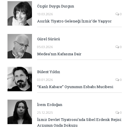
Özgür Duygu Durgun
13.03.2026
0
Asırlık Tiyatro Geleneği İzmir’de Yaşıyor
Gürel Sürücü
05.03.2026
0
Medea’nın Kafasına Dair
Bülent Yıldız
03.01.2026
0
“Kanlı Kabare” Oyununun Esbabı Mucibesi
İrem Erdoğan
25.12.2025
0
İzmir Devlet Tiyatrosu’nda Sibel Erdenk Rejisi:
Arzunun Onda Dokuzu