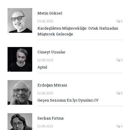
Metin Göksel
03.08.2026
0
Kardeşlikten Müşterekliğe: Ortak Hafızadan
Müşterek Geleceğe
Cüneyt Uzunlar
02.08.2026
0
Aptal
Erdoğan Mitrani
02.08.2026
0
Geçen Sezonun En İyi Oyunları IV
Serkan Fırtına
02.08.2026
0