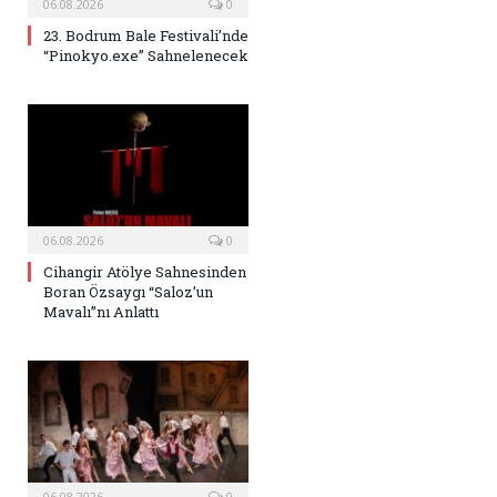
06.08.2026
0
23. Bodrum Bale Festivali’nde
“Pinokyo.exe” Sahnelenecek
06.08.2026
0
Cihangir Atölye Sahnesinden
Boran Özsaygı “Saloz’un
Mavalı”nı Anlattı
06.08.2026
0