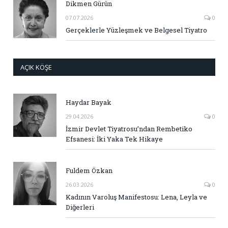
Dikmen Gürün
07.07.2026
0
Gerçeklerle Yüzleşmek ve Belgesel Tiyatro
AÇIK KÖŞE
Haydar Bayak
29.04.2026
0
İzmir Devlet Tiyatrosu’ndan Rembetiko
Efsanesi: İki Yaka Tek Hikaye
Fuldem Özkan
26.03.2026
0
Kadının Varoluş Manifestosu: Lena, Leyla ve
Diğerleri