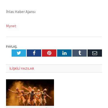
İhlas Haber Ajansı
Mynet
PAYLAŞ.
Twitter
Facebook
Pinterest
LinkedIn
Tumblr
E-
Posta
ILIŞKILI
YAZILAR