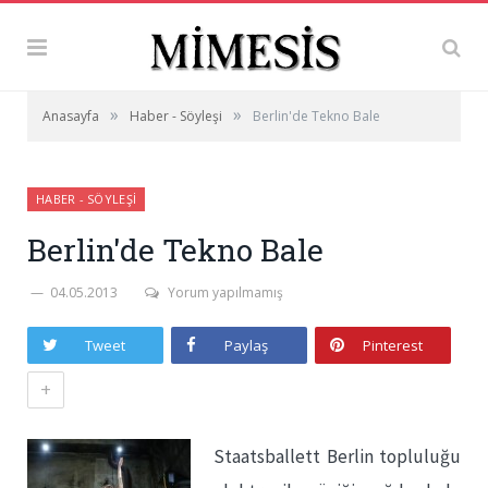
»
»
Anasayfa
Haber - Söyleşi
Berlin'de Tekno Bale
HABER - SÖYLEŞI
Berlin'de Tekno Bale
04.05.2013
Yorum yapılmamış
Tweet
Paylaş
Pinterest
+
Staatsballett Berlin topluluğu