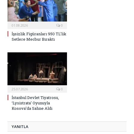
01.08.2026
0
İşsizlik Figüranları 950 TL’lik
Setlere Mecbur Bıraktı
25.07.2026
0
İstanbul Devlet Tiyatrosu,
‘Lysistrata’ Oyunuyla
Kosova’da Sahne Aldı
YANITLA