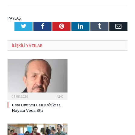
PAYLAŞ.
Twitter
Facebook
Pinterest
LinkedIn
Tumblr
E-
Posta
ILIŞKILI
YAZILAR
01.08.2026
0
Usta Oyuncu Can Kolukısa
Hayata Veda Etti