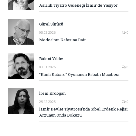
Asırlık Tiyatro Geleneği İzmir’de Yaşıyor
Gürel Sürücü
05.03.2026
0
Medea’nın Kafasına Dair
Bülent Yıldız
03.01.2026
0
“Kanlı Kabare” Oyununun Esbabı Mucibesi
İrem Erdoğan
25.12.2025
0
İzmir Devlet Tiyatrosu’nda Sibel Erdenk Rejisi:
Arzunun Onda Dokuzu