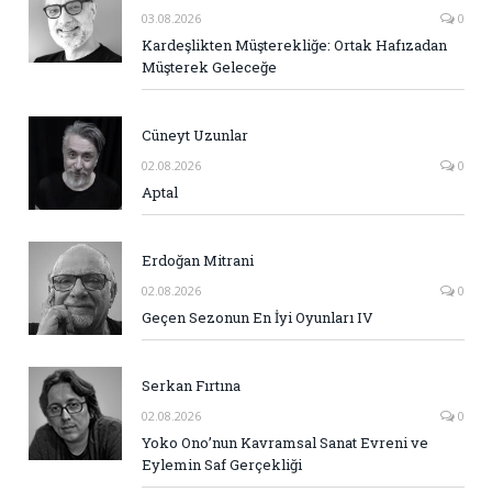
03.08.2026
0
Kardeşlikten Müşterekliğe: Ortak Hafızadan
Müşterek Geleceğe
Cüneyt Uzunlar
02.08.2026
0
Aptal
Erdoğan Mitrani
02.08.2026
0
Geçen Sezonun En İyi Oyunları IV
Serkan Fırtına
02.08.2026
0
Yoko Ono’nun Kavramsal Sanat Evreni ve
Eylemin Saf Gerçekliği