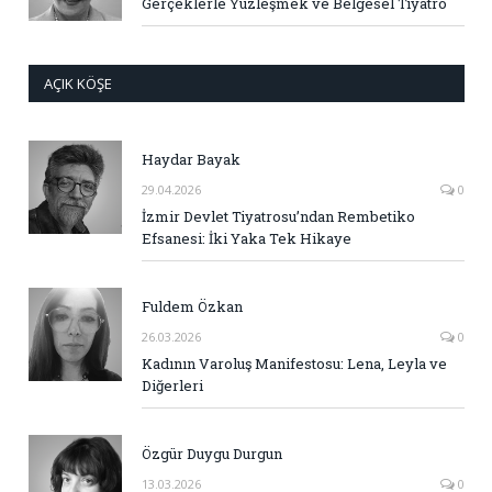
Gerçeklerle Yüzleşmek ve Belgesel Tiyatro
AÇIK KÖŞE
Haydar Bayak
29.04.2026
0
İzmir Devlet Tiyatrosu’ndan Rembetiko
Efsanesi: İki Yaka Tek Hikaye
Fuldem Özkan
26.03.2026
0
Kadının Varoluş Manifestosu: Lena, Leyla ve
Diğerleri
Özgür Duygu Durgun
13.03.2026
0