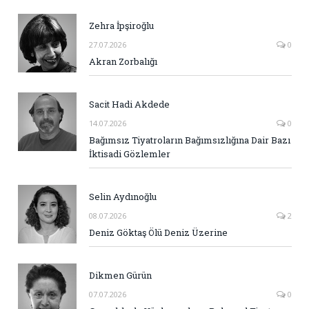
Zehra İpşiroğlu
27.07.2026
0
Akran Zorbalığı
Sacit Hadi Akdede
14.07.2026
0
Bağımsız Tiyatroların Bağımsızlığına Dair Bazı
İktisadi Gözlemler
Selin Aydınoğlu
08.07.2026
2
Deniz Göktaş Ölü Deniz Üzerine
Dikmen Gürün
07.07.2026
0