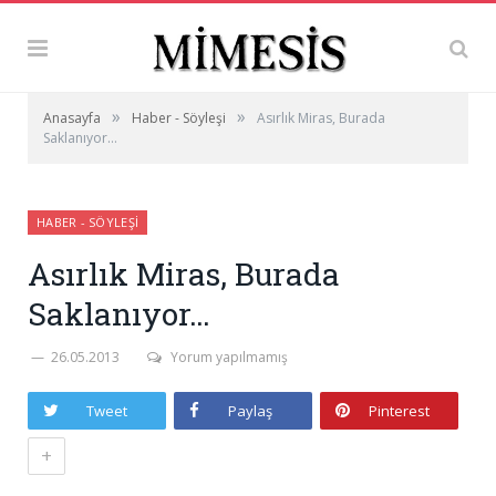
»
»
Anasayfa
Haber - Söyleşi
Asırlık Miras, Burada
Saklanıyor…
HABER - SÖYLEŞI
Asırlık Miras, Burada
Saklanıyor…
26.05.2013
Yorum yapılmamış
Tweet
Paylaş
Pinterest
+