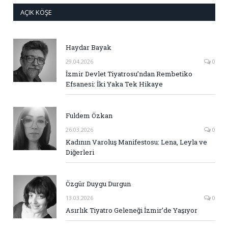
AÇIK KÖŞE
Haydar Bayak
29.04.2026
0
İzmir Devlet Tiyatrosu’ndan Rembetiko
Efsanesi: İki Yaka Tek Hikaye
Fuldem Özkan
26.03.2026
0
Kadının Varoluş Manifestosu: Lena, Leyla ve
Diğerleri
Özgür Duygu Durgun
13.03.2026
0
Asırlık Tiyatro Geleneği İzmir’de Yaşıyor