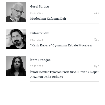
Gürel Sürücü
05.03.2026
0
Medea’nın Kafasına Dair
Bülent Yıldız
03.01.2026
0
“Kanlı Kabare” Oyununun Esbabı Mucibesi
İrem Erdoğan
25.12.2025
0
İzmir Devlet Tiyatrosu’nda Sibel Erdenk Rejisi:
Arzunun Onda Dokuzu