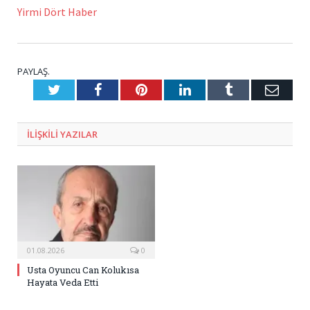
Yirmi Dört Haber
PAYLAŞ.
Twitter
Facebook
Pinterest
LinkedIn
Tumblr
E-
Posta
ILIŞKILI
YAZILAR
01.08.2026
0
Usta Oyuncu Can Kolukısa
Hayata Veda Etti