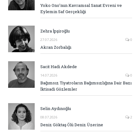
Yoko Ono’nun Kavramsal Sanat Evreni ve
Eylemin Saf Gerçekliği
Zehra İpşiroğlu
27.07.2026
0
Akran Zorbalığı
Sacit Hadi Akdede
14.07.2026
0
Bağımsız Tiyatroların Bağımsızlığına Dair Bazı
İktisadi Gözlemler
Selin Aydınoğlu
08.07.2026
2
Deniz Göktaş Ölü Deniz Üzerine