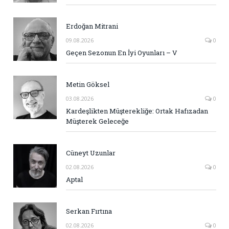
Erdoğan Mitrani
09.08.2026
0
Geçen Sezonun En İyi Oyunları – V
Metin Göksel
03.08.2026
0
Kardeşlikten Müşterekliğe: Ortak Hafızadan
Müşterek Geleceğe
Cüneyt Uzunlar
02.08.2026
0
Aptal
Serkan Fırtına
02.08.2026
0