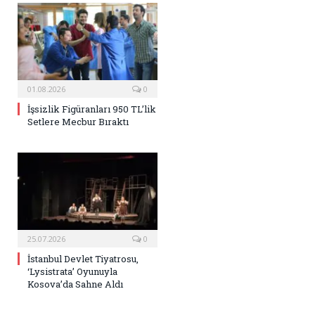
01.08.2026
0
İşsizlik Figüranları 950 TL’lik
Setlere Mecbur Bıraktı
25.07.2026
0
İstanbul Devlet Tiyatrosu,
‘Lysistrata’ Oyunuyla
Kosova’da Sahne Aldı