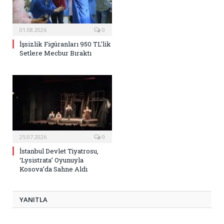
01.08.2026
0
İşsizlik Figüranları 950 TL’lik
Setlere Mecbur Bıraktı
25.07.2026
0
İstanbul Devlet Tiyatrosu,
‘Lysistrata’ Oyunuyla
Kosova’da Sahne Aldı
YANITLA