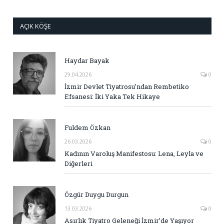
AÇIK KÖŞE
Haydar Bayak
29.04.2026
0
İzmir Devlet Tiyatrosu’ndan Rembetiko
Efsanesi: İki Yaka Tek Hikaye
Fuldem Özkan
26.03.2026
0
Kadının Varoluş Manifestosu: Lena, Leyla ve
Diğerleri
Özgür Duygu Durgun
13.03.2026
0
Asırlık Tiyatro Geleneği İzmir’de Yaşıyor