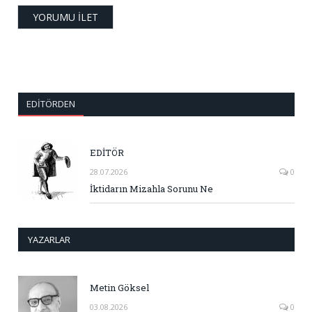
EDITÖRDEN
EDİTÖR
28.07.2026
0
İktidarın Mizahla Sorunu Ne
YAZARLAR
Metin Göksel
03.08.2026
0