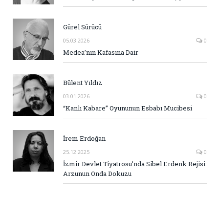
Gürel Sürücü
05.03.2026
0
Medea’nın Kafasına Dair
Bülent Yıldız
03.01.2026
0
“Kanlı Kabare” Oyununun Esbabı Mucibesi
İrem Erdoğan
25.12.2025
0
İzmir Devlet Tiyatrosu’nda Sibel Erdenk Rejisi:
Arzunun Onda Dokuzu