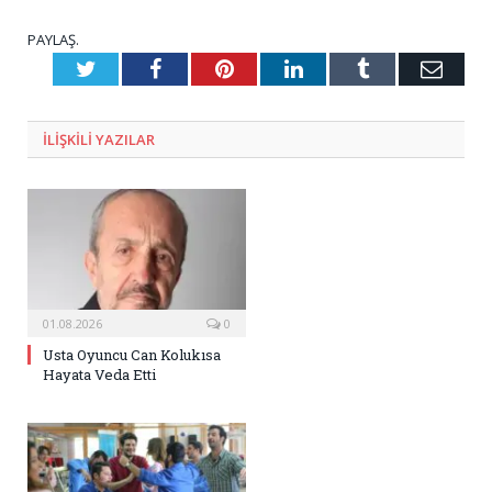
PAYLAŞ.
Twitter
Facebook
Pinterest
LinkedIn
Tumblr
E-
Posta
ILIŞKILI
YAZILAR
01.08.2026
0
Usta Oyuncu Can Kolukısa
Hayata Veda Etti