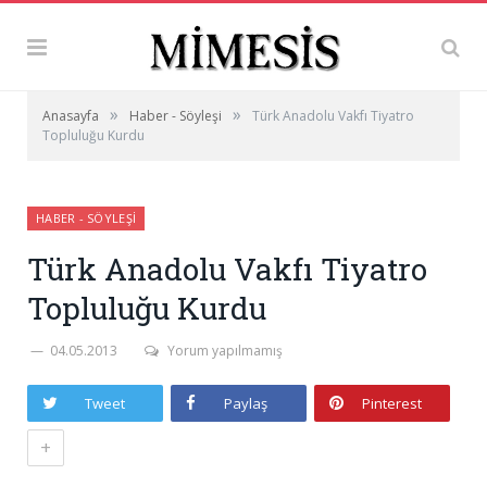
»
»
Anasayfa
Haber - Söyleşi
Türk Anadolu Vakfı Tiyatro
Topluluğu Kurdu
HABER - SÖYLEŞI
Türk Anadolu Vakfı Tiyatro
Topluluğu Kurdu
04.05.2013
Yorum yapılmamış
Tweet
Paylaş
Pinterest
+