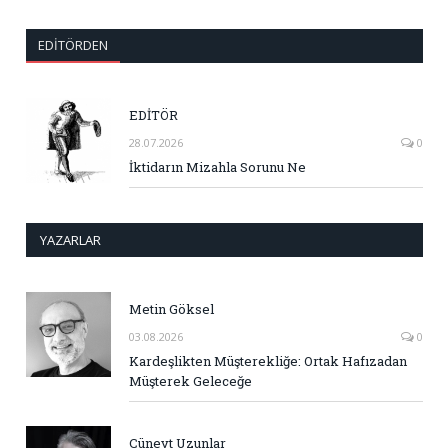
EDITÖRDEN
EDİTÖR
28.07.2026
0
İktidarın Mizahla Sorunu Ne
YAZARLAR
Metin Göksel
03.08.2026
0
Kardeşlikten Müşterekliğe: Ortak Hafızadan
Müşterek Geleceğe
Cüneyt Uzunlar