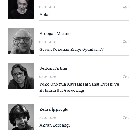
02.08.2026
0
Aptal
Erdoğan Mitrani
02.08.2026
0
Geçen Sezonun En İyi Oyunları IV
Serkan Fırtına
02.08.2026
0
Yoko Ono’nun Kavramsal Sanat Evreni ve
Eylemin Saf Gerçekliği
Zehra İpşiroğlu
27.07.2026
0
Akran Zorbalığı