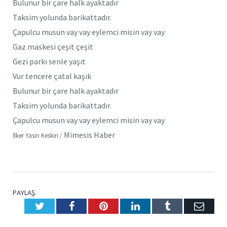
Bulunur bir çare halk ayaktadır
Taksim yolunda barikattadır.
Çapulcu musun vay vay eylemci misin vay vay
Gaz maskesi çeşit çeşit
Gezi parkı senle yaşıt
Vur tencere çatal kaşık
Bulunur bir çare halk ayaktadır
Taksim yolunda barikattadır.
Çapulcu musun vay vay eylemci misin vay vay
Mimesis Haber
İlker Yasin Keskin /
PAYLAŞ.
Twitter
Facebook
Pinterest
LinkedIn
Tumblr
E-
Posta