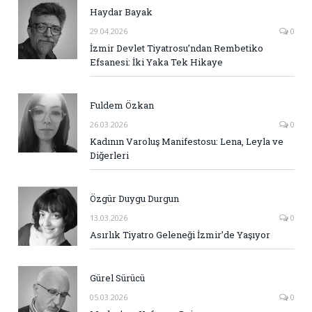
Haydar Bayak
29.04.2026
0
İzmir Devlet Tiyatrosu’ndan Rembetiko
Efsanesi: İki Yaka Tek Hikaye
Fuldem Özkan
26.03.2026
0
Kadının Varoluş Manifestosu: Lena, Leyla ve
Diğerleri
Özgür Duygu Durgun
13.03.2026
0
Asırlık Tiyatro Geleneği İzmir’de Yaşıyor
Gürel Sürücü
05.03.2026
0