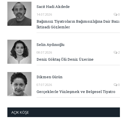
Sacit Hadi Akdede
14.07.2026
0
Bağımsız Tiyatroların Bağımsızlığına Dair Bazı
İktisadi Gözlemler
Selin Aydınoğlu
08.07.2026
2
Deniz Göktaş Ölü Deniz Üzerine
Dikmen Gürün
07.07.2026
0
Gerçeklerle Yüzleşmek ve Belgesel Tiyatro
AÇIK KÖŞE