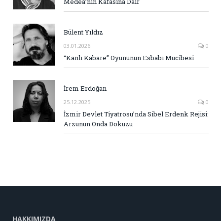
Medea’nın Kafasına Dair
Bülent Yıldız
03.01.2026
0
“Kanlı Kabare” Oyununun Esbabı Mucibesi
İrem Erdoğan
25.12.2025
0
İzmir Devlet Tiyatrosu’nda Sibel Erdenk Rejisi:
Arzunun Onda Dokuzu
HAKKIMIZDA