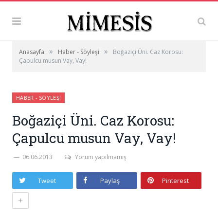
»
»
Anasayfa
Haber - Söyleşi
Boğaziçi Üni. Caz Korosu:
Çapulcu musun Vay, Vay!
HABER - SÖYLEŞI
Boğaziçi Üni. Caz Korosu:
Çapulcu musun Vay, Vay!
06.06.2013
Yorum yapılmamış
Tweet
Paylaş
Pinterest
+