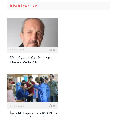
ILIŞKILI
YAZILAR
01.08.2026
0
Usta Oyuncu Can Kolukısa
Hayata Veda Etti
01.08.2026
0
İşsizlik Figüranları 950 TL’lik