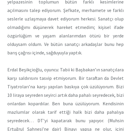
yelpazesinin toplumun bütün farklı kesimlerine
açılmasını talep ediyorum. Şefkate, merhamete ve farklı
seslerle uzlaşmaya davet ediyorum herkesi. Sanatçı olup
olmadığımı düşünerek hareket etmedim; kişisel ifade
özgürlüğüm ve yaşam alanlarımdan ötürü bir yerde
olduysam oldum. Ve bütün sanatçı arkadaşlar bunu hep
barış çağrısı içinde, sağduyuyla yaptık.
Erdal Beşikçioğlu, oyuncu: Tabii ki Başbakan’ın sanatçılara
karşı saldırısını tasvip etmiyorum. Bir taraftan da Devlet
Tiyatroları’na karşı yapılan baskıya çok üzülüyorum. Bizi
10 liraya seyreden seyirci artık daha pahalı seyredecek, bizi
onlardan kopardılar. Ben buna üzülüyorum. Kendisinin
mazlumlar olarak tarif ettiği halk bizi daha pahalıya
seyredecek… DT’yi kapatarak bunu yapıyor. (Muhsin
Ertuğrul Sahnesi’ne dair) Binayı yapsa ne olur, içini