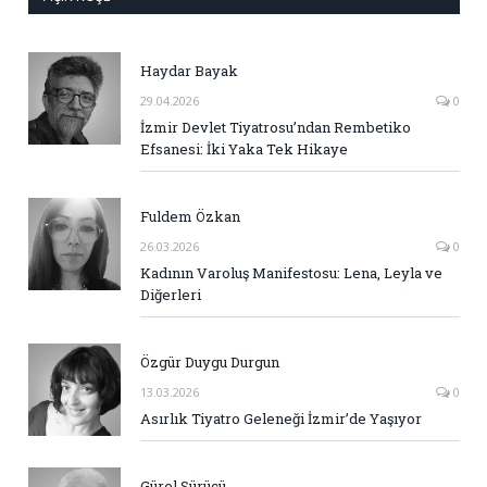
Haydar Bayak
29.04.2026
0
İzmir Devlet Tiyatrosu’ndan Rembetiko
Efsanesi: İki Yaka Tek Hikaye
Fuldem Özkan
26.03.2026
0
Kadının Varoluş Manifestosu: Lena, Leyla ve
Diğerleri
Özgür Duygu Durgun
13.03.2026
0
Asırlık Tiyatro Geleneği İzmir’de Yaşıyor
Gürel Sürücü