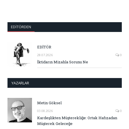
EDITÖRDEN
EDİTÖR
28.07.2026
0
İktidarın Mizahla Sorunu Ne
YAZARLAR
Metin Göksel
03.08.2026
0
Kardeşlikten Müşterekliğe: Ortak Hafızadan
Müşterek Geleceğe