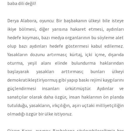
baba dili değil!
Derya Alabora, oyuncu: Bir başbakanın ülkeyi bile isteye
ikiye bölmesi, diğer yarısına hakaret etmesi, aydınları
hedefe koyması, bazı medya organlarının bu söyleme alet
olup bazı aydınları hedefe göstermesi kabul edilemez.
Yasakların dozunu artırması; kürtaj, içki içme, dışarıda
oturma, yeşil alanı elinde bulundurma haklarından
başlayarak yasakları arttırması; bunları ülkeyi
demokratikleştiriyormuş gibi yapıp baskı rejimi kaygılarını
güçlendirmesi insanları ürkütmüştür. Aydınlar ve
sanatçılar olarak daha özgür, insan haklarının ön planda
tutulduğu, yasakların, ırkçılığın, aşırı uçtaki milliyetçiliğin
olmadığı özgür bir ülke istiyoruz.
Güven Kıraç, oyuncu: Başbakana söyleyebileceğimiz her