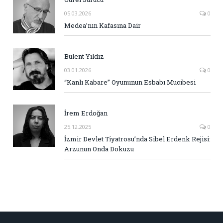
05.03.2026
0
Medea’nın Kafasına Dair
Bülent Yıldız
03.01.2026
0
“Kanlı Kabare” Oyununun Esbabı Mucibesi
İrem Erdoğan
25.12.2025
0
İzmir Devlet Tiyatrosu’nda Sibel Erdenk Rejisi:
Arzunun Onda Dokuzu