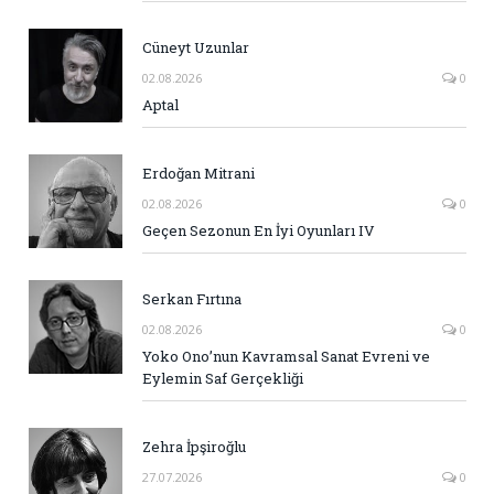
Cüneyt Uzunlar
02.08.2026
0
Aptal
Erdoğan Mitrani
02.08.2026
0
Geçen Sezonun En İyi Oyunları IV
Serkan Fırtına
02.08.2026
0
Yoko Ono’nun Kavramsal Sanat Evreni ve
Eylemin Saf Gerçekliği
Zehra İpşiroğlu
27.07.2026
0