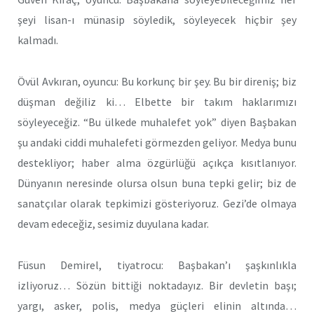
şeyi lisan-ı münasip söyledik, söyleyecek hiçbir şey
kalmadı.
Övül Avkıran, oyuncu: Bu korkunç bir şey. Bu bir direniş; biz
düşman değiliz ki… Elbette bir takım haklarımızı
söyleyeceğiz. “Bu ülkede muhalefet yok” diyen Başbakan
şu andaki ciddi muhalefeti görmezden geliyor. Medya bunu
destekliyor; haber alma özgürlüğü açıkça kısıtlanıyor.
Dünyanın neresinde olursa olsun buna tepki gelir; biz de
sanatçılar olarak tepkimizi gösteriyoruz. Gezi’de olmaya
devam edeceğiz, sesimiz duyulana kadar.
Füsun Demirel, tiyatrocu: Başbakan’ı şaşkınlıkla
izliyoruz… Sözün bittiği noktadayız. Bir devletin başı;
yargı, asker, polis, medya güçleri elinin altında…