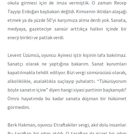
okula girmesi için de imza vermiştik. O zaman Recep
Tayyip Erdoğan başbakan değildi. Kimsenin iktidarı alaşağı
etmek ya da yüzde 50’yi karşımıza alma derdi yok. Sanata,
medyaya, gazeteciye sansür arttıkça halkın içinde bir
enerji birikti ve patlak verdi.
Levent Üzümcü, oyuncu: Ayinesi iştir kişinin lafa bakılmaz.
Sanatçı olarak ne yaptığına bakarım. Sanat kurumları
kapatılmakla tehdit ediliyor. Bizi vergi sömürücüsü olarak,
alkoliklikle, asalaklıkla suçlayıp yuhalattı. “Tükürüyorum
böyle sanatın içine” diyen hangi siyasi partinin başkanıydı?
Ömrü hayatımda bu kadar sanata düşman bir hükümet
görmedim.
Berk Hakman, oyuncu: Etraftakiler sevgi, akıl dolu insanlar.
Bu taraftan bir adım atıldı. O taraftan da güzel bir adım