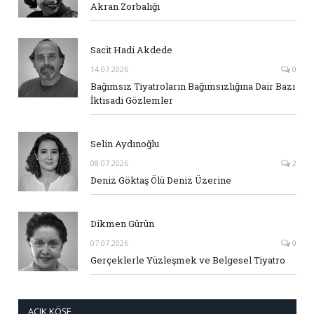
Akran Zorbalığı
Sacit Hadi Akdede
14.07.2026
0
Bağımsız Tiyatroların Bağımsızlığına Dair Bazı
İktisadi Gözlemler
Selin Aydınoğlu
08.07.2026
2
Deniz Göktaş Ölü Deniz Üzerine
Dikmen Gürün
07.07.2026
0
Gerçeklerle Yüzleşmek ve Belgesel Tiyatro
AÇIK KÖŞE