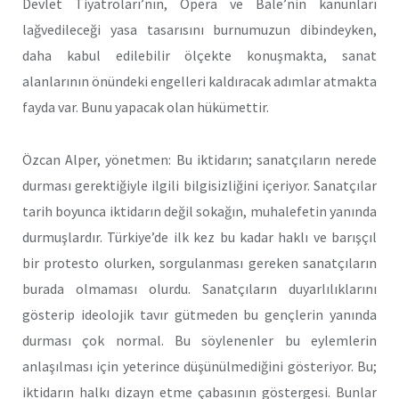
Devlet Tiyatroları’nın, Opera ve Bale’nin kanunları
lağvedileceği yasa tasarısını burnumuzun dibindeyken,
daha kabul edilebilir ölçekte konuşmakta, sanat
alanlarının önündeki engelleri kaldıracak adımlar atmakta
fayda var. Bunu yapacak olan hükümettir.
Özcan Alper, yönetmen: Bu iktidarın; sanatçıların nerede
durması gerektiğiyle ilgili bilgisizliğini içeriyor. Sanatçılar
tarih boyunca iktidarın değil sokağın, muhalefetin yanında
durmuşlardır. Türkiye’de ilk kez bu kadar haklı ve barışçıl
bir protesto olurken, sorgulanması gereken sanatçıların
burada olmaması olurdu. Sanatçıların duyarlılıklarını
gösterip ideolojik tavır gütmeden bu gençlerin yanında
durması çok normal. Bu söylenenler bu eylemlerin
anlaşılması için yeterince düşünülmediğini gösteriyor. Bu;
iktidarın halkı dizayn etme çabasının göstergesi. Bunlar