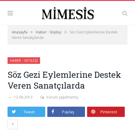
»
»
Anasayfa
Haber - Söyleşi
Söz Gezi Eylemlerine Destek
Veren Sanatçılarda
HABER - SÖYLEŞI
Söz Gezi Eylemlerine Destek
Veren Sanatçılarda
12.06.2013
Yorum yapılmamış
Tweet
Paylaş
Pinterest
+