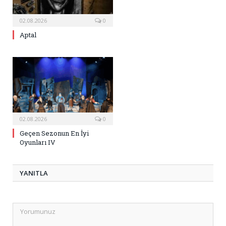
02.08.2026
0
Aptal
02.08.2026
0
Geçen Sezonun En İyi
Oyunları IV
YANITLA