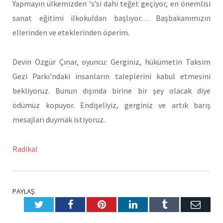
Yapmayın ülkemizden ‘s’si dahi teğet geçiyor, en önemlisi
sanat eğitimi ilkokuldan başlıyor… Başbakanımızın
ellerinden ve eteklerinden öperim.
Devin Özgür Çınar, oyuncu: Gerginiz, hükümetin Taksim
Gezi Parkı’ndaki insanların taleplerini kabul etmesini
bekliyoruz. Bunun dışında birine bir şey olacak diye
ödümüz kopuyor. Endişeliyiz, gerginiz ve artık barış
mesajları duymak istiyoruz.
Radikal
PAYLAŞ.
Twitter
Facebook
Pinterest
LinkedIn
Tumblr
E-
Posta