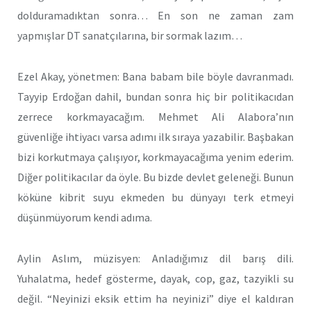
dolduramadıktan sonra… En son ne zaman zam
yapmışlar DT sanatçılarına, bir sormak lazım…
Ezel Akay, yönetmen: Bana babam bile böyle davranmadı.
Tayyip Erdoğan dahil, bundan sonra hiç bir politikacıdan
zerrece korkmayacağım. Mehmet Ali Alabora’nın
güvenliğe ihtiyacı varsa adımı ilk sıraya yazabilir. Başbakan
bizi korkutmaya çalışıyor, korkmayacağıma yenim ederim.
Diğer politikacılar da öyle. Bu bizde devlet geleneği. Bunun
köküne kibrit suyu ekmeden bu dünyayı terk etmeyi
düşünmüyorum kendi adıma.
Aylin Aslım, müzisyen: Anladığımız dil barış dili.
Yuhalatma, hedef gösterme, dayak, cop, gaz, tazyikli su
değil. “Neyinizi eksik ettim ha neyinizi” diye el kaldıran