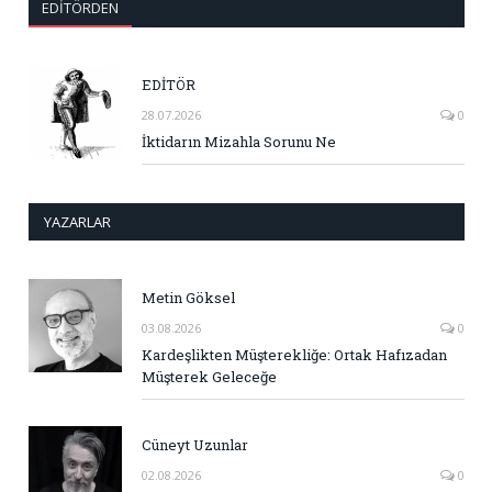
EDITÖRDEN
EDİTÖR
28.07.2026
0
İktidarın Mizahla Sorunu Ne
YAZARLAR
Metin Göksel
03.08.2026
0
Kardeşlikten Müşterekliğe: Ortak Hafızadan
Müşterek Geleceğe
Cüneyt Uzunlar
02.08.2026
0