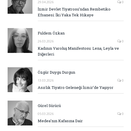
29.04.2026
0
İzmir Devlet Tiyatrosu’ndan Rembetiko
Efsanesi: İki Yaka Tek Hikaye
Fuldem Özkan
26.03.2026
0
Kadının Varoluş Manifestosu: Lena, Leyla ve
Diğerleri
Özgür Duygu Durgun
13.03.2026
0
Asırlık Tiyatro Geleneği İzmir’de Yaşıyor
Gürel Sürücü
05.03.2026
0
Medea’nın Kafasına Dair