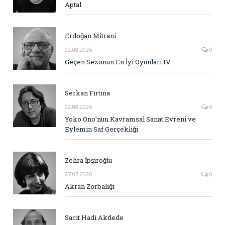
Aptal
Erdoğan Mitrani
02.08.2026
0
Geçen Sezonun En İyi Oyunları IV
Serkan Fırtına
02.08.2026
0
Yoko Ono’nun Kavramsal Sanat Evreni ve
Eylemin Saf Gerçekliği
Zehra İpşiroğlu
27.07.2026
0
Akran Zorbalığı
Sacit Hadi Akdede