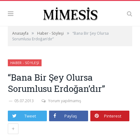
»
»
Anasayfa
Haber - Söyleşi
“Bana Bir Şey Olursa
Sorumlusu Erdoğan’dır”
HABER - SÖYLEŞI
“Bana Bir Şey Olursa
Sorumlusu Erdoğan’dır”
05.07.2013
Yorum yapılmamış
Tweet
Paylaş
Pinterest
+