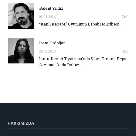
Bülent Yıldız
03.01.2026
0
“Kanlı Kabare” Oyununun Esbabı Mucibesi
İrem Erdoğan
25.12.2025
0
İzmir Devlet Tiyatrosu’nda Sibel Erdenk Rejisi:
Arzunun Onda Dokuzu
HAKKIMIZDA