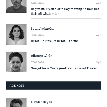
14.07.2026
0
Bağımsız Tiyatroların Bağımsızlığına Dair Bazı
İktisadi Gözlemler
Selin Aydınoğlu
08.07.2026
2
Deniz Göktaş Ölü Deniz Üzerine
Dikmen Gürün
07.07.2026
0
Gerçeklerle Yüzleşmek ve Belgesel Tiyatro
AÇIK KÖŞE
Haydar Bayak