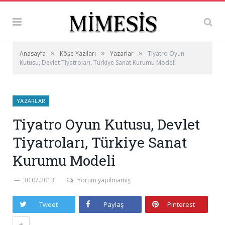
»
»
»
Anasayfa
Köşe Yazıları
Yazarlar
Tiyatro Oyun
Kutusu, Devlet Tiyatroları, Türkiye Sanat Kurumu Modeli
YAZARLAR
Tiyatro Oyun Kutusu, Devlet
Tiyatroları, Türkiye Sanat
Kurumu Modeli
30.07.2013
Yorum yapılmamış
Tweet
Paylaş
Pinterest
+