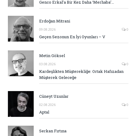
Genco Erkal’a Bir Kez Daha ‘Merhaba’…
Erdoğan Mitrani
09.08.2026
0
Geçen Sezonun En İyi Oyunları – V
Metin Göksel
03.08.2026
0
Kardeşlikten Müşterekliğe: Ortak Hafızadan
Müşterek Geleceğe
Cüneyt Uzunlar
02.08.2026
0
Aptal
Serkan Fırtına