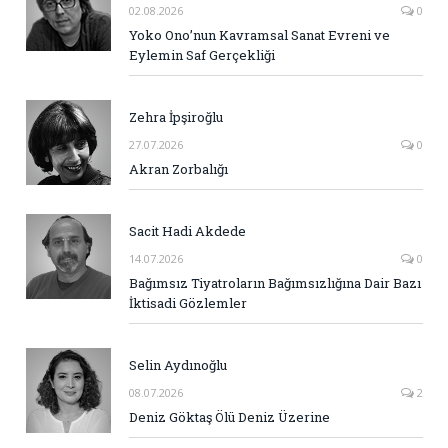
02.08.2026
0
Yoko Ono’nun Kavramsal Sanat Evreni ve
Eylemin Saf Gerçekliği
Zehra İpşiroğlu
27.07.2026
0
Akran Zorbalığı
Sacit Hadi Akdede
14.07.2026
0
Bağımsız Tiyatroların Bağımsızlığına Dair Bazı
İktisadi Gözlemler
Selin Aydınoğlu
08.07.2026
2
Deniz Göktaş Ölü Deniz Üzerine