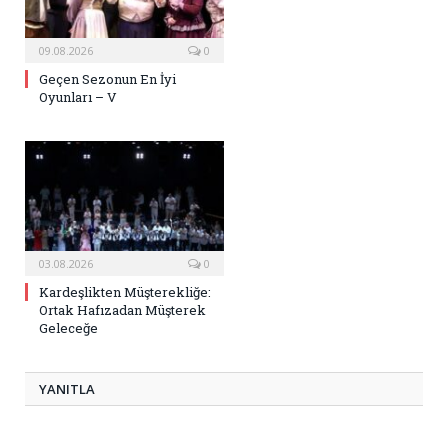
09.08.2026
0
Geçen Sezonun En İyi
Oyunları – V
03.08.2026
0
Kardeşlikten Müşterekliğe:
Ortak Hafızadan Müşterek
Geleceğe
YANITLA