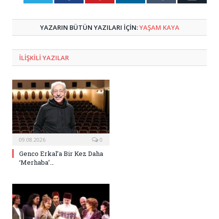
Posta
YAZARIN BÜTÜN YAZILARI IÇIN:
YAŞAM KAYA
ILIŞKILI
YAZILAR
09.08.2026
0
Genco Erkal’a Bir Kez Daha
‘Merhaba’…