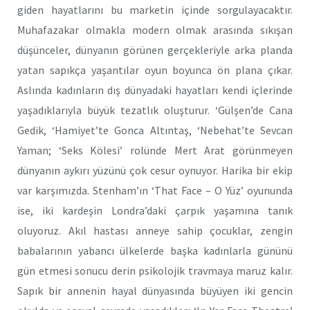
giden hayatlarını bu marketin içinde sorgulayacaktır.
Muhafazakar olmakla modern olmak arasında sıkışan
düşünceler, dünyanın görünen gerçekleriyle arka planda
yatan sapıkça yaşantılar oyun boyunca ön plana çıkar.
Aslında kadınların dış dünyadaki hayatları kendi içlerinde
yaşadıklarıyla büyük tezatlık oluşturur. ‘Gülşen’de Cana
Gedik, ‘Hamiyet’te Gonca Altıntaş, ‘Nebehat’te Sevcan
Yaman; ‘Seks Kölesi’ rolünde Mert Arat görünmeyen
dünyanın aykırı yüzünü çok cesur oynuyor. Harika bir ekip
var karşımızda. Stenham’ın ‘That Face – O Yüz’ oyununda
ise, iki kardeşin Londra’daki çarpık yaşamına tanık
oluyoruz. Akıl hastası anneye sahip çocuklar, zengin
babalarının yabancı ülkelerde başka kadınlarla gününü
gün etmesi sonucu derin psikolojik travmaya maruz kalır.
Sapık bir annenin hayal dünyasında büyüyen iki gencin