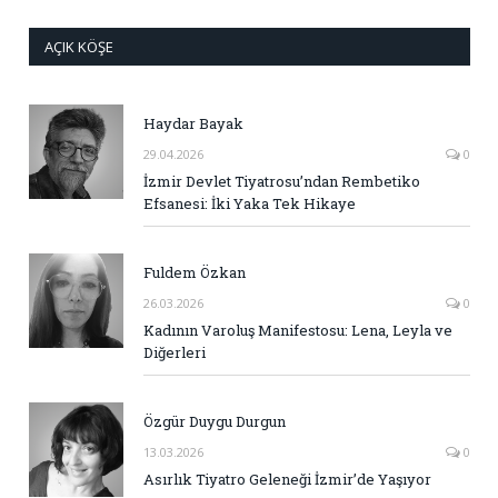
AÇIK KÖŞE
Haydar Bayak
29.04.2026
0
İzmir Devlet Tiyatrosu’ndan Rembetiko
Efsanesi: İki Yaka Tek Hikaye
Fuldem Özkan
26.03.2026
0
Kadının Varoluş Manifestosu: Lena, Leyla ve
Diğerleri
Özgür Duygu Durgun
13.03.2026
0
Asırlık Tiyatro Geleneği İzmir’de Yaşıyor