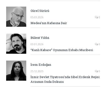
Gürel Sürücü
05.03.2026
0
Medea’nın Kafasına Dair
Bülent Yıldız
03.01.2026
0
“Kanlı Kabare” Oyununun Esbabı Mucibesi
İrem Erdoğan
25.12.2025
0
İzmir Devlet Tiyatrosu’nda Sibel Erdenk Rejisi:
Arzunun Onda Dokuzu