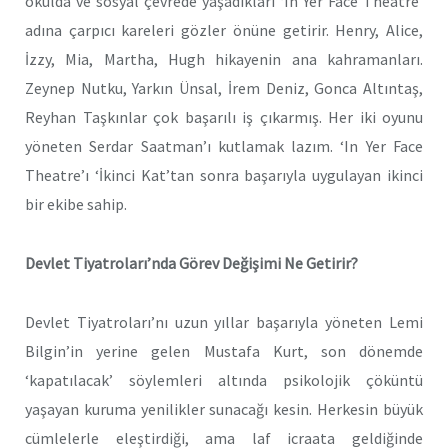
okulda ve sosyal çevrede yaşadıkları ‘In Yer Face Theatre’
adına çarpıcı kareleri gözler önüne getirir. Henry, Alice,
İzzy, Mia, Martha, Hugh hikayenin ana kahramanları.
Zeynep Nutku, Yarkın Ünsal, İrem Deniz, Gonca Altıntaş,
Reyhan Taşkınlar çok başarılı iş çıkarmış. Her iki oyunu
yöneten Serdar Saatman’ı kutlamak lazım. ‘In Yer Face
Theatre’ı ‘İkinci Kat’tan sonra başarıyla uygulayan ikinci
bir ekibe sahip.
Devlet Tiyatroları’nda Görev Değişimi Ne Getirir?
Devlet Tiyatroları’nı uzun yıllar başarıyla yöneten Lemi
Bilgin’in yerine gelen Mustafa Kurt, son dönemde
‘kapatılacak’ söylemleri altında psikolojik çöküntü
yaşayan kuruma yenilikler sunacağı kesin. Herkesin büyük
cümlelerle eleştirdiği, ama laf icraata geldiğinde