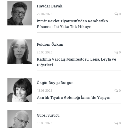
Haydar Bayak
29.04.2026
0
İzmir Devlet Tiyatrosu’ndan Rembetiko
Efsanesi: İki Yaka Tek Hikaye
Fuldem Özkan
26.03.2026
0
Kadının Varoluş Manifestosu: Lena, Leyla ve
Diğerleri
Özgür Duygu Durgun
13.03.2026
0
Asırlık Tiyatro Geleneği İzmir’de Yaşıyor
Gürel Sürücü
05.03.2026
0