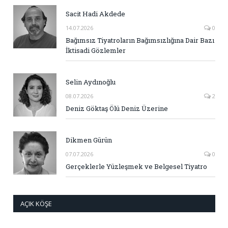
Sacit Hadi Akdede
14.07.2026
0
Bağımsız Tiyatroların Bağımsızlığına Dair Bazı
İktisadi Gözlemler
Selin Aydınoğlu
08.07.2026
2
Deniz Göktaş Ölü Deniz Üzerine
Dikmen Gürün
07.07.2026
0
Gerçeklerle Yüzleşmek ve Belgesel Tiyatro
AÇIK KÖŞE