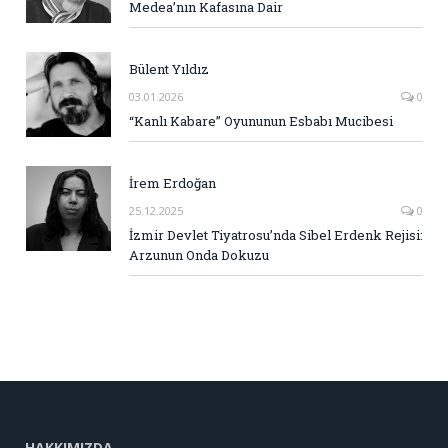
Medea’nın Kafasına Dair
Bülent Yıldız
03.01.2026
0
“Kanlı Kabare” Oyununun Esbabı Mucibesi
İrem Erdoğan
25.12.2025
0
İzmir Devlet Tiyatrosu’nda Sibel Erdenk Rejisi:
Arzunun Onda Dokuzu
HAKKIMIZDA