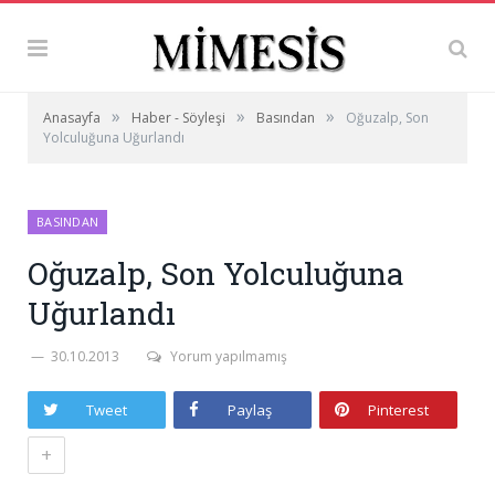
»
»
»
Anasayfa
Haber - Söyleşi
Basından
Oğuzalp, Son
Yolculuğuna Uğurlandı
BASINDAN
Oğuzalp, Son Yolculuğuna
Uğurlandı
30.10.2013
Yorum yapılmamış
Tweet
Paylaş
Pinterest
+