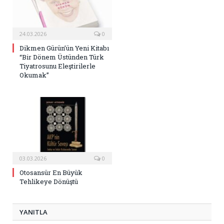
24.03.2026
0
Dikmen Gürün’ün Yeni Kitabı
“Bir Dönem Üstünden Türk
Tiyatrosunu Eleştirilerle
Okumak”
03.03.2026
0
Otosansür En Büyük
Tehlikeye Dönüştü
YANITLA