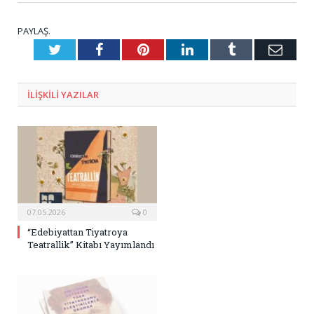
PAYLAŞ.
Twitter
Facebook
Pinterest
LinkedIn
Tumblr
E-
Posta
ILIŞKILI
YAZILAR
07.05.2026
0
“Edebiyattan Tiyatroya
Teatrallik” Kitabı Yayımlandı