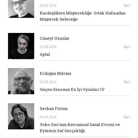
03.08.2026
0
Kardeşlikten Müşterekliğe: Ortak Hafızadan
Müşterek Geleceğe
Cüneyt Uzunlar
02.08.2026
0
Aptal
Erdoğan Mitrani
02.08.2026
0
Geçen Sezonun En İyi Oyunları IV
Serkan Fırtına
02.08.2026
0
Yoko Ono’nun Kavramsal Sanat Evreni ve
Eylemin Saf Gerçekliği