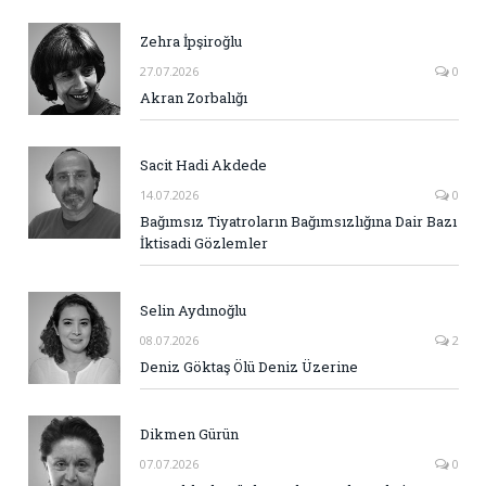
Zehra İpşiroğlu
27.07.2026
0
Akran Zorbalığı
Sacit Hadi Akdede
14.07.2026
0
Bağımsız Tiyatroların Bağımsızlığına Dair Bazı
İktisadi Gözlemler
Selin Aydınoğlu
08.07.2026
2
Deniz Göktaş Ölü Deniz Üzerine
Dikmen Gürün
07.07.2026
0