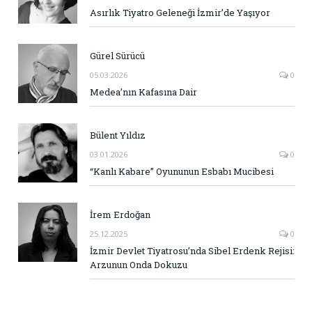
Asırlık Tiyatro Geleneği İzmir’de Yaşıyor
Gürel Sürücü
05.03.2026
0
Medea’nın Kafasına Dair
Bülent Yıldız
03.01.2026
0
“Kanlı Kabare” Oyununun Esbabı Mucibesi
İrem Erdoğan
25.12.2025
0
İzmir Devlet Tiyatrosu’nda Sibel Erdenk Rejisi:
Arzunun Onda Dokuzu