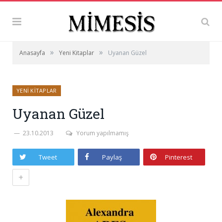
»
»
Anasayfa
Yeni Kitaplar
Uyanan Güzel
YENI KITAPLAR
Uyanan Güzel
23.10.2013
Yorum yapılmamış
Tweet
Paylaş
Pinterest
+