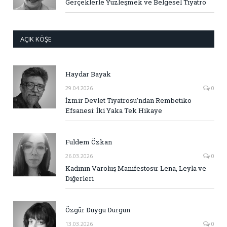
Gerçeklerle Yüzleşmek ve Belgesel Tiyatro
AÇIK KÖŞE
Haydar Bayak
29.04.2026
0
İzmir Devlet Tiyatrosu’ndan Rembetiko
Efsanesi: İki Yaka Tek Hikaye
Fuldem Özkan
26.03.2026
0
Kadının Varoluş Manifestosu: Lena, Leyla ve
Diğerleri
Özgür Duygu Durgun
13.03.2026
0