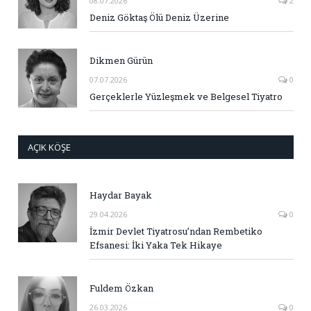
08.07.2026
2
Deniz Göktaş Ölü Deniz Üzerine
Dikmen Gürün
07.07.2026
0
Gerçeklerle Yüzleşmek ve Belgesel Tiyatro
AÇIK KÖŞE
Haydar Bayak
29.04.2026
0
İzmir Devlet Tiyatrosu’ndan Rembetiko
Efsanesi: İki Yaka Tek Hikaye
Fuldem Özkan
26.03.2026
0