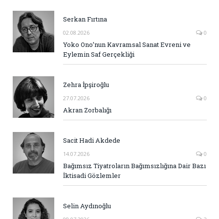
Serkan Fırtına
02.08.2026
0
Yoko Ono’nun Kavramsal Sanat Evreni ve
Eylemin Saf Gerçekliği
Zehra İpşiroğlu
27.07.2026
0
Akran Zorbalığı
Sacit Hadi Akdede
14.07.2026
0
Bağımsız Tiyatroların Bağımsızlığına Dair Bazı
İktisadi Gözlemler
Selin Aydınoğlu