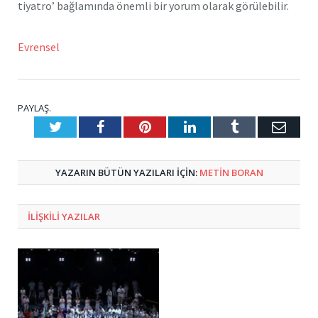
tiyatro’ bağlamında önemli bir yorum olarak görülebilir.
Evrensel
PAYLAŞ.
Twitter
Facebook
Pinterest
LinkedIn
Tumblr
E-
Posta
YAZARIN BÜTÜN YAZILARI IÇIN:
METIN BORAN
ILIŞKILI
YAZILAR