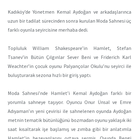
Kadıköy’de Yönetmen Kemal Aydoğan ve arkadaşlarınca
uzun bir tadilat sürecinden sonra kurulan Moda Sahnesi üç
farklı oyunla seyircisine merhaba dedi.
Topluluk William Shakespeare’in Hamlet, Stefan
Tsanev’in Bütün Çılgınlar Sever Beni ve Friderich Karl
Weachter’in çocuk oyunu Palyançolar Okulu’nu seyirci ile
buluşturarak sezona hızlı bir giriş yaptı.
Moda Sahnesi’nde Hamlet’i Kemal Aydoğan farklı bir
yorumla sahneye taşıyor. Oyuncu Onur Ünsal ve Emre
Adıyaman’ın yeni çevirisi ile sahnelenen oyunda Aydoğan
metnin tematik bütünlüğünü bozmadan oyunu yaklaşık iki
saat kısaltarak işe başlamış ve zımba gibi bir anlatımla
Hamlet’in hezeyanlarını ortaya sermiş. Oyunda Bengi