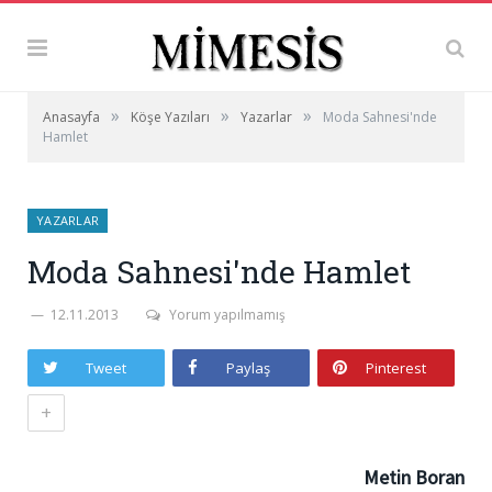
»
»
»
Anasayfa
Köşe Yazıları
Yazarlar
Moda Sahnesi'nde
Hamlet
YAZARLAR
Moda Sahnesi'nde Hamlet
12.11.2013
Yorum yapılmamış
Tweet
Paylaş
Pinterest
+
Metin Boran