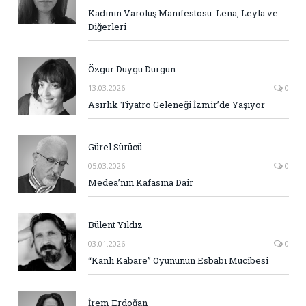
Kadının Varoluş Manifestosu: Lena, Leyla ve
Diğerleri
Özgür Duygu Durgun
13.03.2026
0
Asırlık Tiyatro Geleneği İzmir’de Yaşıyor
Gürel Sürücü
05.03.2026
0
Medea’nın Kafasına Dair
Bülent Yıldız
03.01.2026
0
“Kanlı Kabare” Oyununun Esbabı Mucibesi
İrem Erdoğan