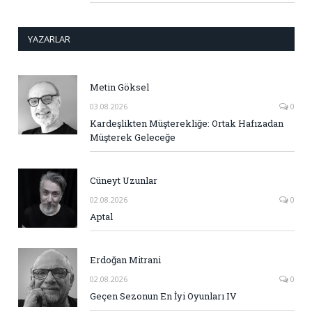
YAZARLAR
Metin Göksel
03.08.2026
0
Kardeşlikten Müşterekliğe: Ortak Hafızadan
Müşterek Geleceğe
Cüneyt Uzunlar
02.08.2026
0
Aptal
Erdoğan Mitrani
02.08.2026
0
Geçen Sezonun En İyi Oyunları IV