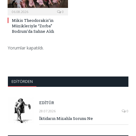
06.08.2026
0
Mikis Theodorakis’in
Müzikleriyle “Zorba”
Bodrum’da Sahne Aldı
Yorumlar kapatıldı.
EDITÖRDEN
EDİTÖR
28.07.2026
0
İktidarın Mizahla Sorunu Ne