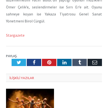
düzenlemesini Fatih Bulut’un yaptığı oyunun müzikleri
Ömer Çelik’e, seslendirmeler ise Sırrı Er’e ait. Oyunu
sahneye koyan ise Yakaza Tiyatrosu Genel Sanat
Yönetmeni Birol Cürgül.
Stargazete
PAYLAŞ.
Twitter
Facebook
Pinterest
LinkedIn
Tumblr
E-
Posta
ILIŞKILI
YAZILAR