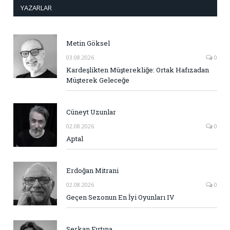
YAZARLAR
Metin Göksel
03.08.2026
0
Kardeşlikten Müşterekliğe: Ortak Hafızadan
Müşterek Geleceğe
Cüneyt Uzunlar
02.08.2026
0
Aptal
Erdoğan Mitrani
02.08.2026
0
Geçen Sezonun En İyi Oyunları IV
Serkan Fırtına