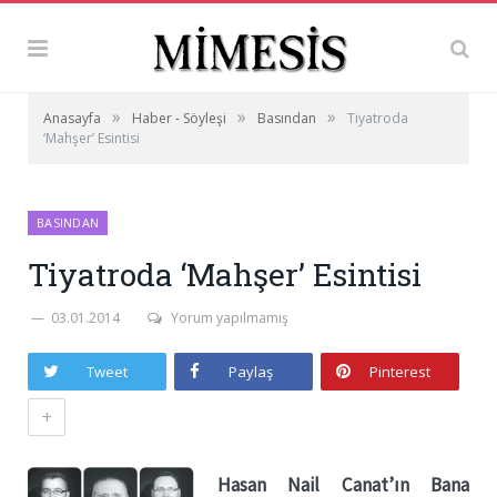
»
»
»
Anasayfa
Haber - Söyleşi
Basından
Tiyatroda
‘Mahşer’ Esintisi
BASINDAN
Tiyatroda ‘Mahşer’ Esintisi
03.01.2014
Yorum yapılmamış
Tweet
Paylaş
Pinterest
+
Hasan Nail Canat’ın Bana