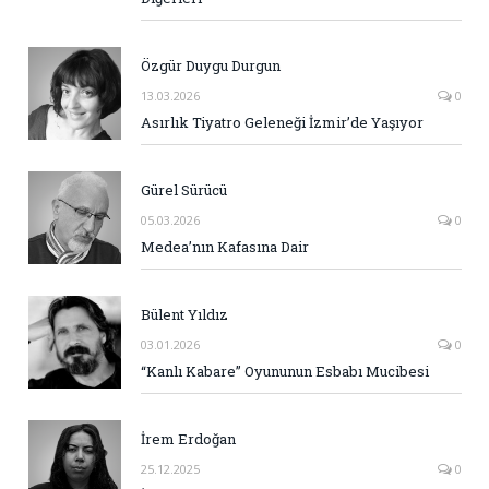
Özgür Duygu Durgun
13.03.2026
0
Asırlık Tiyatro Geleneği İzmir’de Yaşıyor
Gürel Sürücü
05.03.2026
0
Medea’nın Kafasına Dair
Bülent Yıldız
03.01.2026
0
“Kanlı Kabare” Oyununun Esbabı Mucibesi
İrem Erdoğan
25.12.2025
0