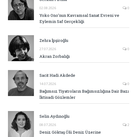
02.08.2026
0
Yoko Ono’nun Kavramsal Sanat Evreni ve
Eylemin Saf Gerçekliği
Zehra İpşiroğlu
27.07.2026
0
Akran Zorbalığı
Sacit Hadi Akdede
14.07.2026
0
Bağımsız Tiyatroların Bağımsızlığına Dair Bazı
İktisadi Gözlemler
Selin Aydınoğlu
08.07.2026
2
Deniz Göktaş Ölü Deniz Üzerine