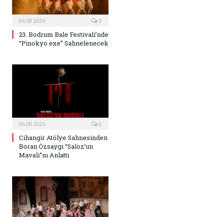
06.08.2026
0
23. Bodrum Bale Festivali’nde
“Pinokyo.exe” Sahnelenecek
06.08.2026
0
Cihangir Atölye Sahnesinden
Boran Özsaygı “Saloz’un
Mavalı”nı Anlattı