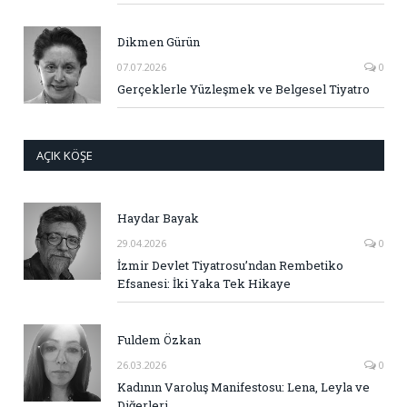
Dikmen Gürün
07.07.2026
0
Gerçeklerle Yüzleşmek ve Belgesel Tiyatro
AÇIK KÖŞE
Haydar Bayak
29.04.2026
0
İzmir Devlet Tiyatrosu’ndan Rembetiko
Efsanesi: İki Yaka Tek Hikaye
Fuldem Özkan
26.03.2026
0
Kadının Varoluş Manifestosu: Lena, Leyla ve
Diğerleri