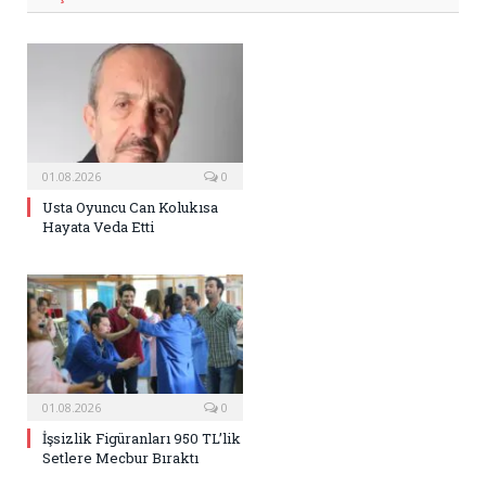
01.08.2026
0
Usta Oyuncu Can Kolukısa
Hayata Veda Etti
01.08.2026
0
İşsizlik Figüranları 950 TL’lik
Setlere Mecbur Bıraktı