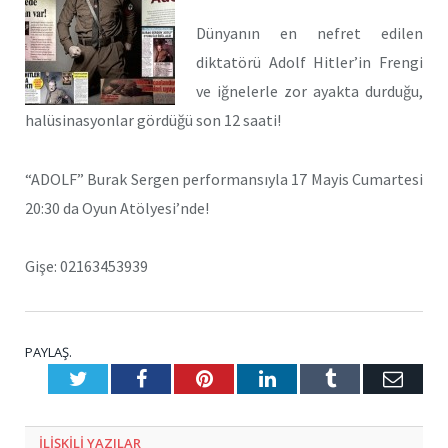
Dünyanın en nefret edilen
diktatörü Adolf Hitler’in Frengi
ve iğnelerle zor ayakta durduğu,
halüsinasyonlar gördüğü son 12 saati!
“ADOLF” Burak Sergen performansıyla 17 Mayis Cumartesi
20:30 da Oyun Atölyesi’nde!
Gişe: 02163453939
PAYLAŞ.
Twitter
Facebook
Pinterest
LinkedIn
Tumblr
E-
Posta
ILIŞKILI
YAZILAR