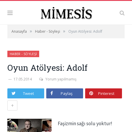
»
»
Anasayfa
Haber - Söyleşi
Oyun Atölyesi: Adolf
HABER - SÖYLEŞI
Oyun Atölyesi: Adolf
17.05.2014
Yorum yapılmamış
Tweet
Paylaş
Pinterest
+
Faşizmin sağı solu yoktur!