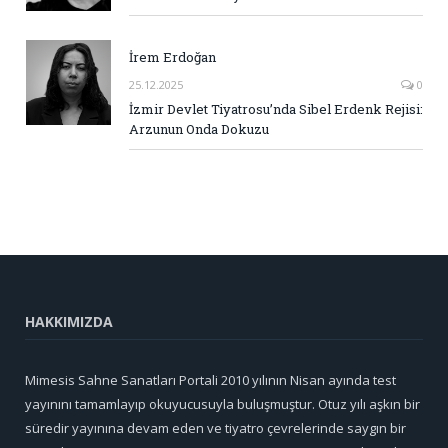
İrem Erdoğan
25.12.2025
0
İzmir Devlet Tiyatrosu’nda Sibel Erdenk Rejisi:
Arzunun Onda Dokuzu
HAKKIMIZDA
Mimesis Sahne Sanatları Portali 2010 yılının Nisan ayında test
yayınını tamamlayıp okuyucusuyla buluşmuştur. Otuz yılı aşkın bir
süredir yayınına devam eden ve tiyatro çevrelerinde saygın bir