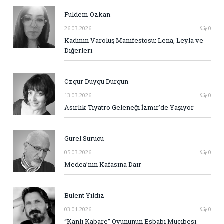
Fuldem Özkan
26.03.2026
0
Kadının Varoluş Manifestosu: Lena, Leyla ve
Diğerleri
Özgür Duygu Durgun
13.03.2026
0
Asırlık Tiyatro Geleneği İzmir’de Yaşıyor
Gürel Sürücü
05.03.2026
0
Medea’nın Kafasına Dair
Bülent Yıldız
03.01.2026
0
“Kanlı Kabare” Oyununun Esbabı Mucibesi