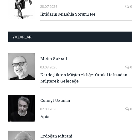
28.07.2026
0
İktidarın Mizahla Sorunu Ne
YAZARLAR
Metin Göksel
03.08.2026
0
Kardeşlikten Müşterekliğe: Ortak Hafızadan
Müşterek Geleceğe
Cüneyt Uzunlar
02.08.2026
0
Aptal
Erdoğan Mitrani