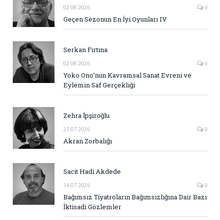
02.08.2026
0
Geçen Sezonun En İyi Oyunları IV
Serkan Fırtına
02.08.2026
0
Yoko Ono’nun Kavramsal Sanat Evreni ve
Eylemin Saf Gerçekliği
Zehra İpşiroğlu
27.07.2026
0
Akran Zorbalığı
Sacit Hadi Akdede
14.07.2026
0
Bağımsız Tiyatroların Bağımsızlığına Dair Bazı
İktisadi Gözlemler