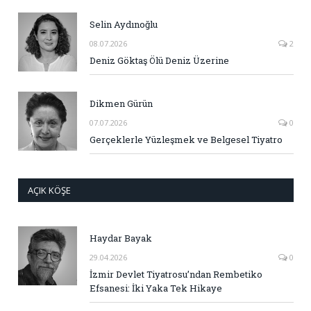
Selin Aydınoğlu
08.07.2026
2
Deniz Göktaş Ölü Deniz Üzerine
Dikmen Gürün
07.07.2026
0
Gerçeklerle Yüzleşmek ve Belgesel Tiyatro
AÇIK KÖŞE
Haydar Bayak
29.04.2026
0
İzmir Devlet Tiyatrosu’ndan Rembetiko
Efsanesi: İki Yaka Tek Hikaye