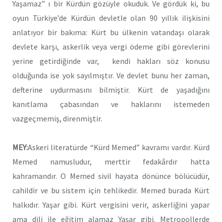
Yaşamaz” ı bir Kürdün gözüyle okuduk. Ve gördük ki, bu
oyun Türkiye’de Kürdün devletle olan 90 yıllık ilişkisini
anlatıyor bir bakıma: Kürt bu ülkenin vatandaşı olarak
devlete karşı, askerlik veya vergi ödeme gibi görevlerini
yerine getirdiğinde var, kendi hakları söz konusu
olduğunda ise yok sayılmıştır. Ve devlet bunu her zaman,
defterine uydurmasını bilmiştir. Kürt de yaşadığını
kanıtlama çabasından ve haklarını istemeden
vazgeçmemiş, direnmiştir.
MEY:
Askeri literatürde “Kürd Memed” kavramı vardır. Kürd
Memed namusludur, merttir fedakârdır hatta
kahramandır. O Memed sivil hayata dönünce bölücüdür,
cahildir ve bu sistem için tehlikedir. Memed burada Kürt
halkıdır. Yaşar gibi. Kürt vergisini verir, askerliğini yapar
ama dili ile eğitim alamaz Yaşar gibi. Metropollerde