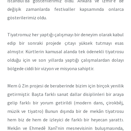
İstanbul’da gösterilerimiz oldu. Ankara ve İzmir’e de
değişik zamanlarda festivaller kapsamında onlarca
gösterilerimiz oldu.
Tiyatromuz her yaptığı çalışmayı bir deneyim olarak kabul
edip bir sonraki projede çıtayı yüksek tutmayı esas
almıştır. Kürtlerin kamusal alanda tek ödenekli tiyatrosu
olduğu için ve son yıllarda yaptığı çalışmalardan dolayı
bölgede ciddi bir vizyon ve misyona sahiptir.
Mem û Zin projesi de beraberinde bizim için birçok yenilik
getirmiştir. Başta farklı sanat dallar disiplinleri bir araya
gelip farklı bir yorum getirildi (modern dans, çirokbêj,
müzik ve tiyatro) Bunun dışında bir de mekân tiyatrosu
hem biz de hem de izleyici de farklı bir heyecan yarattı.
Mekân ve Ehmedê Xanî’nin mesnevisinin buluşmasında,