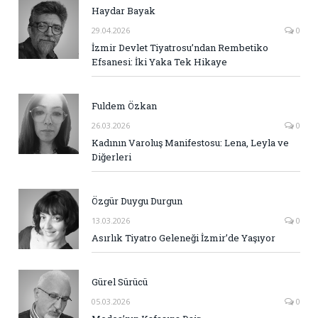
Haydar Bayak
29.04.2026
0
İzmir Devlet Tiyatrosu’ndan Rembetiko
Efsanesi: İki Yaka Tek Hikaye
Fuldem Özkan
26.03.2026
0
Kadının Varoluş Manifestosu: Lena, Leyla ve
Diğerleri
Özgür Duygu Durgun
13.03.2026
0
Asırlık Tiyatro Geleneği İzmir’de Yaşıyor
Gürel Sürücü
05.03.2026
0