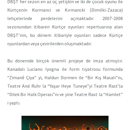
DBŞT her sezon en az üç yetişkin ve iki de çocuk oyunu ile
Kürtçenin Kurmanci ve Kırmancki (Dimilki-Zazaca)
lehçelerinde perdelerini açmaktadır. 2007-2008
sezonundan itibaren Kürtçe oyunları repertuarına alan
DBŞT’nin, bu dönem itibariyle oyunları sadece Kürtçe
oyunlardan veya çevirilerden oluşmaktadır.
Bu dönemde birçok önemli projeye de imza atmıştır.
Kanadalı Luciano Iyogna ile form tiyatrosu formunda
“Zimanê Çiya” yi, Haldun Dormen ile “Bir Kış Masalı”nı,
Teatre And Ruhr la “Yaşar Heye Tuneye”yi Teatre Rast’la
“Dilek Bir Halk Operası”nı ve yine Teatre Rast la “Hamlet”
i yaptı.