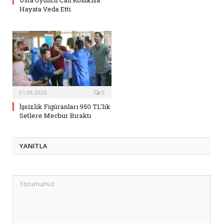
Usta Oyuncu Can Kolukısa
Hayata Veda Etti
01.08.2026
0
İşsizlik Figüranları 950 TL’lik
Setlere Mecbur Bıraktı
YANITLA