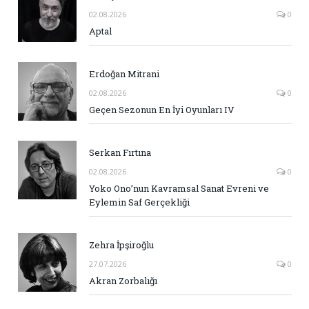
02.08.2026
0
Aptal
Erdoğan Mitrani
02.08.2026
0
Geçen Sezonun En İyi Oyunları IV
Serkan Fırtına
02.08.2026
0
Yoko Ono’nun Kavramsal Sanat Evreni ve
Eylemin Saf Gerçekliği
Zehra İpşiroğlu
27.07.2026
0
Akran Zorbalığı