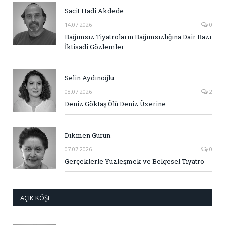
Sacit Hadi Akdede
14.07.2026
0
Bağımsız Tiyatroların Bağımsızlığına Dair Bazı
İktisadi Gözlemler
Selin Aydınoğlu
08.07.2026
2
Deniz Göktaş Ölü Deniz Üzerine
Dikmen Gürün
07.07.2026
0
Gerçeklerle Yüzleşmek ve Belgesel Tiyatro
AÇIK KÖŞE