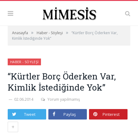
»
»
Anasayfa
Haber - Söyleşi
“Kürtler Borç Öderken Var,
Kimlik İstediğinde Yok”
HABER - SÖYLEŞI
“Kürtler Borç Öderken Var,
Kimlik İstediğinde Yok”
02.06.2014
Yorum yapılmamış
Tweet
Paylaş
Pinterest
+