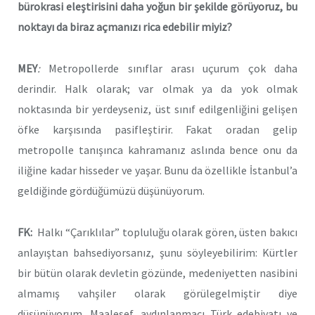
bürokrasi eleştirisini daha yoğun bir şekilde görüyoruz, bu
noktayı da biraz açmanızı rica edebilir miyiz?
MEY
:
Metropollerde sınıflar arası uçurum çok daha
derindir. Halk olarak; var olmak ya da yok olmak
noktasında bir yerdeyseniz, üst sınıf edilgenliğini gelişen
öfke karşısında pasifleştirir. Fakat oradan gelip
metropolle tanışınca kahramanız aslında bence onu da
iliğine kadar hisseder ve yaşar. Bunu da özellikle İstanbul’a
geldiğinde gördüğümüzü düşünüyorum.
FK:
Halkı “Çarıklılar” topluluğu olarak gören, üsten bakıcı
anlayıştan bahsediyorsanız, şunu söyleyebilirim: Kürtler
bir bütün olarak devletin gözünde, medeniyetten nasibini
almamış vahşiler olarak görülegelmiştir diye
düşünüyorum. Maalesef, aydınlanmacı Türk edebiyatı ve