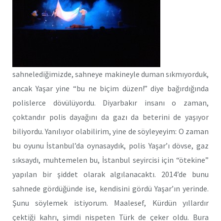
sahnelediğimizde, sahneye makineyle duman sıkmıyorduk,
ancak Yaşar yine “bu ne biçim düzen!” diye bağırdığında
polislerce dövülüyordu. Diyarbakır insanı o zaman,
çoktandır polis dayağını da gazı da beterini de yaşıyor
biliyordu. Yanılıyor olabilirim, yine de söyleyeyim: O zaman
bu oyunu İstanbul’da oynasaydık, polis Yaşar’ı
dövse, gaz
sıksaydı, muhtemelen bu, İstanbul seyircisi için “ötekine”
yapılan bir şiddet olarak algılanacaktı. 2014’de bunu
sahnede gördüğünde ise, kendisini gördü Yaşar’ın yerinde.
Şunu söylemek istiyorum. Maalesef, Kürdün yıllardır
çektiği kahrı, şimdi nispeten Türk de çeker oldu. Bura