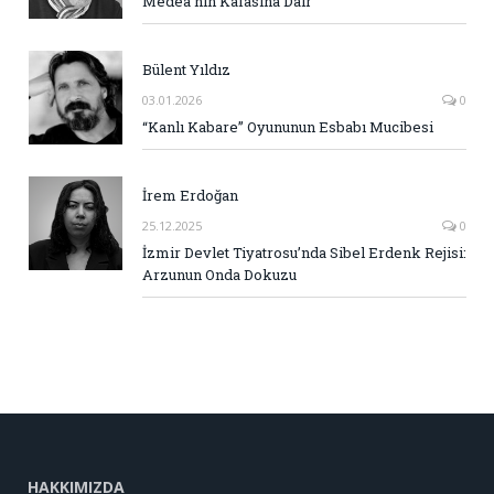
Medea’nın Kafasına Dair
Bülent Yıldız
03.01.2026
0
“Kanlı Kabare” Oyununun Esbabı Mucibesi
İrem Erdoğan
25.12.2025
0
İzmir Devlet Tiyatrosu’nda Sibel Erdenk Rejisi:
Arzunun Onda Dokuzu
HAKKIMIZDA