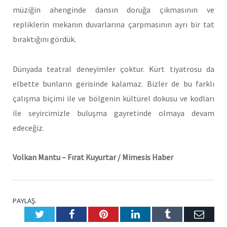
müziğin ahenginde dansın doruğa çıkmasının ve
repliklerin mekanın duvarlarına çarpmasının ayrı bir tat
bıraktığını gördük.
Dünyada teatral deneyimler çoktur. Kürt tiyatrosu da
elbette bunların gerisinde kalamaz. Bizler de bu farklı
çalışma biçimi ile ve bölgenin kültürel dokusu ve kodları
ile seyircimizle buluşma gayretinde olmaya devam
edeceğiz.
Volkan Mantu – Fırat Kuyurtar / Mimesis Haber
PAYLAŞ.
Twitter
Facebook
Pinterest
LinkedIn
Tumblr
E-