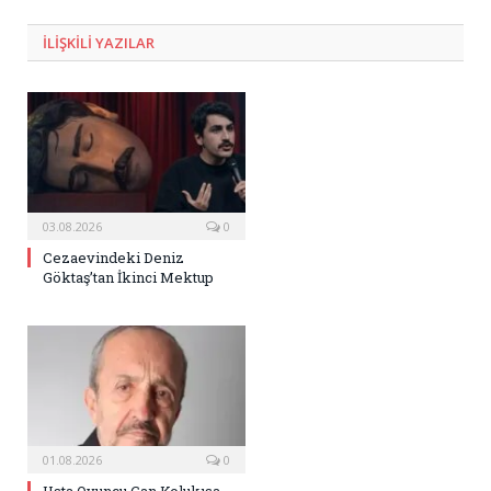
Posta
ILIŞKILI
YAZILAR
03.08.2026
0
Cezaevindeki Deniz
Göktaş’tan İkinci Mektup
01.08.2026
0