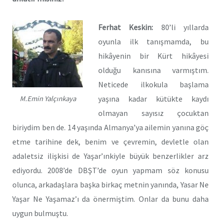
Ferhat Keskin:
80’li yıllarda
oyunla ilk tanışmamda, bu
hikâyenin bir Kürt hikâyesi
olduğu kanısına varmıştım.
Neticede ilkokula başlama
M.Emin Yalçınkaya
yaşına kadar kütükte kaydı
olmayan sayısız çocuktan
biriydim ben de. 14 yaşında Almanya’ya ailemin yanına göç
etme tarihine dek, benim ve çevremin, devletle olan
adaletsiz ilişkisi de Yaşar’ınkiyle büyük benzerlikler arz
ediyordu. 2008’de DBŞT’de oyun yapmam söz konusu
olunca, arkadaşlara başka birkaç metnin yanında, Yasar Ne
Yaşar Ne Yaşamaz’ı da önermiştim. Onlar da bunu daha
uygun bulmuştu.