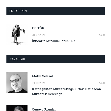
EDITÖRDEN
EDİTÖR
28.07.2026
0
İktidarın Mizahla Sorunu Ne
YAZARLAR
Metin Göksel
03.08.2026
0
Kardeşlikten Müşterekliğe: Ortak Hafızadan
Müşterek Geleceğe
Cüneyt Uzunlar