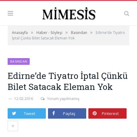
»
»
»
Anasayfa
Haber - Söyleşi
Basından
Edirne’de Tiyatro
İptal Çünkü Bilet Satacak Eleman Yok
BASINDAN
Edirne’de Tiyatro İptal Çünkü
Bilet Satacak Eleman Yok
12.02.2016
Yorum yapılmamış
Tweet
Paylaş
Pinterest
+