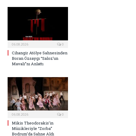
06.08.2026
0
Cihangir Atölye Sahnesinden
Boran Özsaygı “Saloz’un
Mavalı”nı Anlattı
06.08.2026
0
Mikis Theodorakis’in
Müzikleriyle “Zorba”
Bodrum’da Sahne Aldı