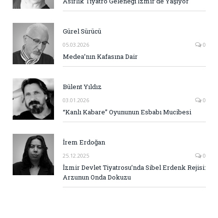
Asırlık Tiyatro Geleneği İzmir’de Yaşıyor
Gürel Sürücü
05.03.2026
0
Medea’nın Kafasına Dair
Bülent Yıldız
03.01.2026
0
“Kanlı Kabare” Oyununun Esbabı Mucibesi
İrem Erdoğan
25.12.2025
0
İzmir Devlet Tiyatrosu’nda Sibel Erdenk Rejisi:
Arzunun Onda Dokuzu