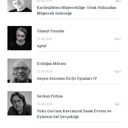
03.08.2026
0
Kardeşlikten Müşterekliğe: Ortak Hafızadan
Müşterek Geleceğe
Cüneyt Uzunlar
02.08.2026
0
Aptal
Erdoğan Mitrani
02.08.2026
0
Geçen Sezonun En İyi Oyunları IV
Serkan Fırtına
02.08.2026
0
Yoko Ono’nun Kavramsal Sanat Evreni ve
Eylemin Saf Gerçekliği