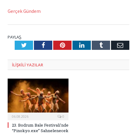
Gerçek Gündem
PAYLAŞ.
Twitter
Facebook
Pinterest
LinkedIn
Tumblr
E-
Posta
ILIŞKILI
YAZILAR
06.08.2026
0
23. Bodrum Bale Festivali’nde
“Pinokyo.exe” Sahnelenecek