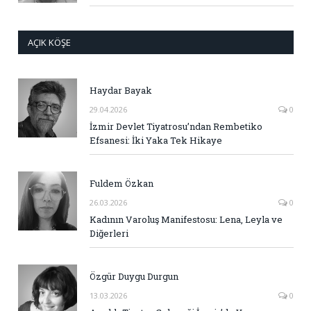
AÇIK KÖŞE
Haydar Bayak
29.04.2026
0
İzmir Devlet Tiyatrosu’ndan Rembetiko
Efsanesi: İki Yaka Tek Hikaye
Fuldem Özkan
26.03.2026
0
Kadının Varoluş Manifestosu: Lena, Leyla ve
Diğerleri
Özgür Duygu Durgun
13.03.2026
0