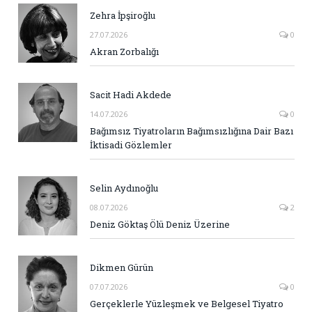
Zehra İpşiroğlu
27.07.2026
0
Akran Zorbalığı
Sacit Hadi Akdede
14.07.2026
0
Bağımsız Tiyatroların Bağımsızlığına Dair Bazı
İktisadi Gözlemler
Selin Aydınoğlu
08.07.2026
2
Deniz Göktaş Ölü Deniz Üzerine
Dikmen Gürün
07.07.2026
0
Gerçeklerle Yüzleşmek ve Belgesel Tiyatro