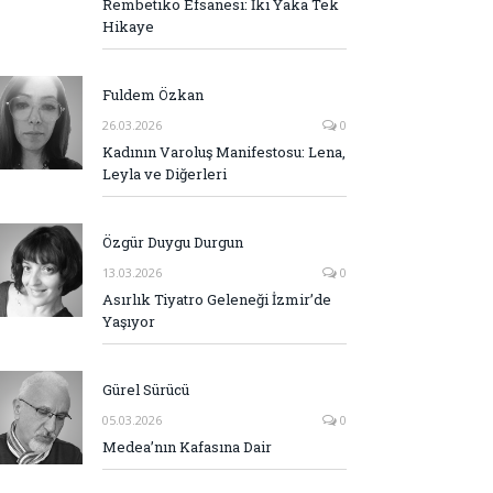
Rembetiko Efsanesi: İki Yaka Tek
Hikaye
Fuldem Özkan
26.03.2026
0
Kadının Varoluş Manifestosu: Lena,
Leyla ve Diğerleri
Özgür Duygu Durgun
13.03.2026
0
Asırlık Tiyatro Geleneği İzmir’de
Yaşıyor
Gürel Sürücü
05.03.2026
0
Medea’nın Kafasına Dair