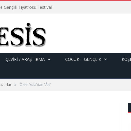
e Gençlik Tiyatrosu Festivali
ÇEVİRİ / ARAŞTIRMA
ÇOCUK – GENÇLIK
KÖŞE
»
azarlar
Özen Yula’dan “Ân”