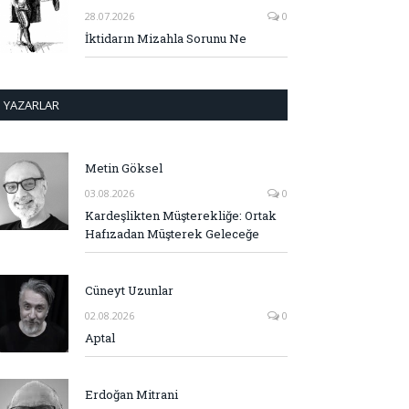
28.07.2026
0
İktidarın Mizahla Sorunu Ne
YAZARLAR
Metin Göksel
03.08.2026
0
Kardeşlikten Müşterekliğe: Ortak
Hafızadan Müşterek Geleceğe
Cüneyt Uzunlar
02.08.2026
0
Aptal
Erdoğan Mitrani