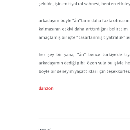
şekilde, işin en tiyatral sahnesi, beni en etkile
arkadaşım böyle “ân”ların daha fazla olmasını d
kalmasının etkiyi daha arttırdığını belirttim.
amaçlamış bir işte “tasarlanmış tiyatrallik”le
her şey bir yana, “ân” bence türkiye’de ti
arkadaşımın dediği gibi; özen yula bu işiyle h
böyle bir deneyim yaşattıkları için teşekkürler.
danzon