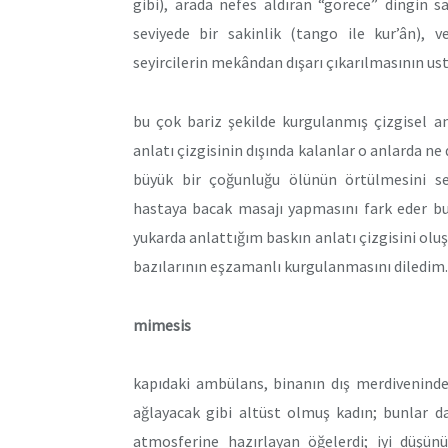
gibi), arada nefes aldıran “görece” dingin 
seviyede bir sakinlik (tango ile kur’ân), 
seyircilerin mekândan dışarı çıkarılmasının us
bu çok bariz şekilde kurgulanmış çizgisel a
anlatı çizgisinin dışında kalanlar o anlarda ne
büyük bir çoğunluğu ölünün örtülmesini se
hastaya bacak masajı yapmasını fark eder bu
yukarda anlattığım baskın anlatı çizgisini olu
bazılarının eşzamanlı kurgulanmasını diledim.
mimesis
kapıdaki ambülans, binanın dış merdivenind
ağlayacak gibi altüst olmuş kadın; bunlar d
atmosferine hazırlayan öğelerdi; iyi düşünü