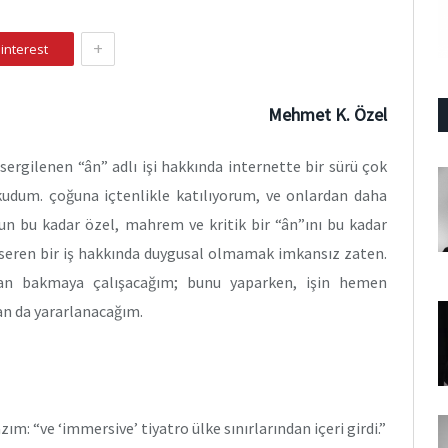
+
interest
Mehmet K. Özel
 sergilenen “ân” adlı işi hakkında internette bir sürü çok
 okudum. çoğuna içtenlikle katılıyorum, ve onlardan daha
un bu kadar özel, mahrem ve kritik bir “ân”ını bu kadar
/seren bir iş hakkında duygusal olmamak imkansız zaten.
ktan bakmaya çalışacağım; bunu yaparken, işin hemen
n da yararlanacağım.
ım: “ve ‘immersive’ tiyatro ülke sınırlarından içeri girdi.”