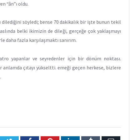
yen “ân”ı oldu.
ilediğini söyledi; bense 70 dakikalık bir işte bunun tekil
 aslında belki ikimizin de dileği, gerçeğe çok yaklaşmayı
rle daha fazla karşılaşmaktı sanırım.
yatro yapanlar ve seyredenler için bir dönüm noktası.
er anlamda çıtayı yükseltti. emeği geçen herkese, bizlere
.