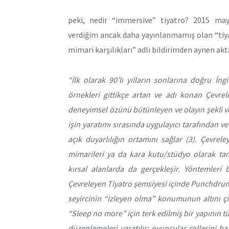
peki, nedir “immersive” tiyatro? 2015 m
verdiğim ancak daha yayınlanmamış olan “tiya
mimari karşılıkları” adlı bildirimden aynen ak
“İlk olarak 90’lı yılların sonlarına doğru İng
örnekleri gittikçe artan ve adı konan Çevrele
deneyimsel özünü bütünleyen ve olayın şekli v
işin yaratımı sırasında uygulayıcı tarafından 
açık duyarlılığın ortamını sağlar (3). Çevrele
mimarileri ya da kara kutu/stüdyo olarak tanı
kırsal alanlarda da gerçekleşir. Yöntemleri 
Çevreleyen Tiyatro şemsiyesi içinde Punchdrunk, 
seyircinin “izleyen olma” konumunun altını ç
“Sleep no more” için terk edilmiş bir yapının 
düzenlemeleri yaratılır; oyuncular rollerini b