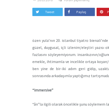
26.05.2016
Yorum yapılmamış
Tweet
Paylaş
P
özen yula’nın 20. istanbul tiyatro bienali’nde
güzel, duygusal, içli izlenim/eleştiri yazısı
fazlasını söyleyemiyorum. insankızının/oğlun
emekle, ihtimamla ve incelikle ortaya koyan
ben yine de bir-iki adım geri gidip, uza
sonrasında arkadaşımla yaptığımız tartışmada
“immersive”
“ân”la ilgili olarak öncelikle şunu söylemem laz