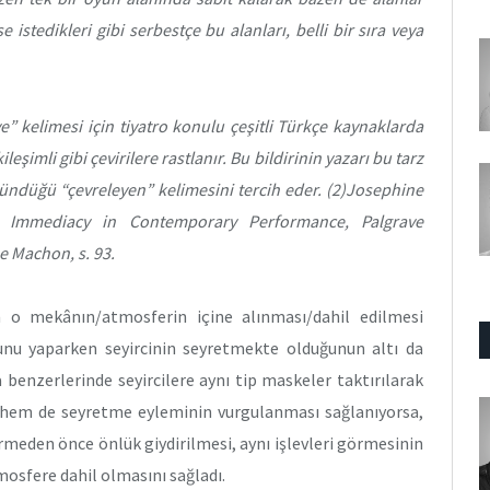
e istedikleri gibi serbestçe bu alanları, belli bir sıra veya
” kelimesi için tiyatro konulu çeşitli Türkçe kaynaklarda
eşimli gibi çevirilere rastlanır. Bu bildirinin yazarı bu tarz
şündüğü “çevreleyen” kelimesini tercih eder. (2)Josephine
 Immediacy in Contemporary Performance, Palgrave
e Machon, s. 93.
in o mekânın/atmosferin içine alınması/dahil edilmesi
unu yaparken seyircinin seyretmekte olduğunun altı da
a benzerlerinde seyircilere aynı tip maskeler taktırılarak
i hem de seyretme eyleminin vurgulanması sağlanıyorsa,
rmeden önce önlük giydirilmesi, aynı işlevleri görmesinin
osfere dahil olmasını sağladı.