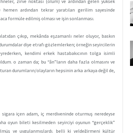
sahneler, zirve noktası (ölüm) ve ardından gelen yüksek
ve hemen ardından tekrar yaratılan gerilim sayesinde
taca formüle edilmiş olması ve işin sonlanması.
nlatıdan çıkıp, mekânda eşzamanlı neler oluyor, baskın
 durumdalar diye etrafı gözlemlerken; örneğin seyircilerin
yrederken, kendimi erkek hastabakıcının tolga isimli
ldum. o zaman da; bu “ân”ların daha fazla olmasını ve
şturan durumların/olayların hepsinin arka arkaya değil de,
e sigara içen adam, iç merdiveninde oturmuş neredeyse
aha oyun bileti kesilmeden seyirciyi oyunun “gerçeklik”
lmüş ve uygulanmışlardı. belli ki yeldeğirmeni kültür