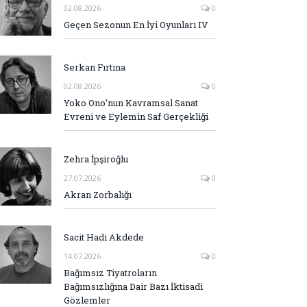
02.08.2026
0
Geçen Sezonun En İyi Oyunları IV
Serkan Fırtına
02.08.2026
0
Yoko Ono’nun Kavramsal Sanat
Evreni ve Eylemin Saf Gerçekliği
Zehra İpşiroğlu
27.07.2026
0
Akran Zorbalığı
Sacit Hadi Akdede
14.07.2026
0
Bağımsız Tiyatroların
Bağımsızlığına Dair Bazı İktisadi
Gözlemler