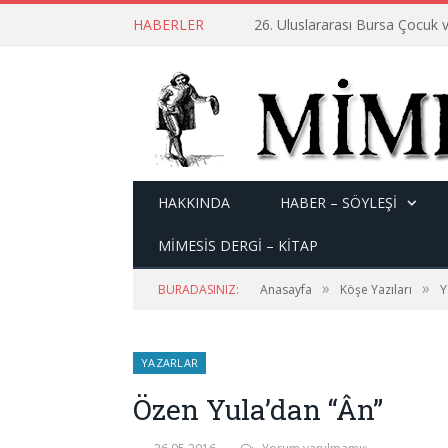
HABERLER
26. Uluslararası Bursa Çocuk v
HAKKINDA
HABER – SÖYLEŞI
MİMESİS DERGİ – KİTAP
»
»
BURADASINIZ:
Anasayfa
Köşe Yazıları
Y
YAZARLAR
Özen Yula’dan “Ân”