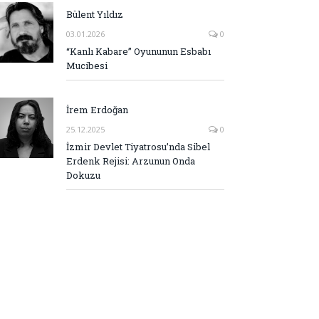
Bülent Yıldız
03.01.2026
0
“Kanlı Kabare” Oyununun Esbabı
Mucibesi
İrem Erdoğan
25.12.2025
0
İzmir Devlet Tiyatrosu’nda Sibel
Erdenk Rejisi: Arzunun Onda
Dokuzu