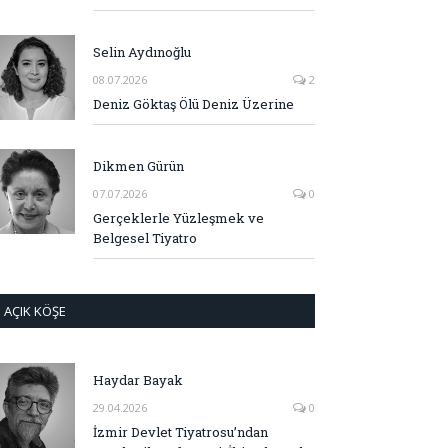
Selin Aydınoğlu
08.07.2026
2
Deniz Göktaş Ölü Deniz Üzerine
Dikmen Gürün
07.07.2026
0
Gerçeklerle Yüzleşmek ve
Belgesel Tiyatro
AÇIK KÖŞE
Haydar Bayak
29.04.2026
0
İzmir Devlet Tiyatrosu’ndan