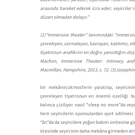
arasında hareket ederek icra eder; seyirciler is
düzen olmadan dolaşır.”
(1)“Immersive theater” tanımındaki “immersive
çevreleyen, sarmalayan, kavrayan, katılımcı, etkil
tiyatronun anafikrini en doğru yansıttığını dü
Machon, Immersive Theater: Intimacy and
Macmillan, Hampshire, 2013, s. 72. (3)Josephin
bir mekânın/atmosferin yaratılıp, seyircin
çevreleyen tiyatronun en önemli özelliği. b
kalınca çiziliyor. nasıl “sleep no more”da vey
hem seyircilerin oyunculardan ayırt edilmes
“ân”da da seyircilere yoğun bakım ünitesine gi
ötesinde seyircinin daha mekâna girmeden atm