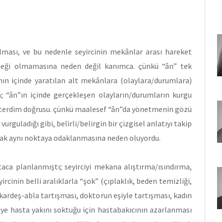
olması, ve bu nedenle seyircinin mekânlar arası hareket
rneği olmamasına neden değil kanımca. çünkü “ân” tek
ın içinde yaratılan alt mekânlara (olaylara/durumlara)
 “ân”ın içinde gerçekleşen olayların/durumların kurgu
isterdim doğrusu. çünkü maalesef “ân”da yönetmenin gözü
urguladığı gibi, belirli/belirgin bir çizgisel anlatıyı takip
arak aynı noktaya odaklanmasına neden oluyordu.
taca planlanmıştı; seyirciyi mekana alıştırma/ısındırma,
rcinin belli aralıklarla “şok” (çıplaklık, beden temizliği,
(kardeş-abla tartışması, doktorun eşiyle tartışması, kadın
iye hasta yakını soktuğu için hastabakıcının azarlanması