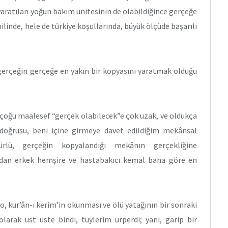
aratılan yoğun bakım ünitesinin de olabildiğince gerçeğe
linde, hele de türkiye koşullarında, büyük ölçüde başarılı
gerçeğin gerçeğe en yakın bir kopyasını yaratmak olduğu
 çoğu maalesef “gerçek olabilecek”e çok uzak, ve oldukça
da doğrusu, beni içine girmeye davet edildiğim mekânsal
ürlü, gerçeğin kopyalandığı mekânın gerçekliğine
dan erkek hemşire ve hastabakıcı kemal bana göre en
, kur’ân-ı kerim’in okunması ve ölü yatağının bir sonraki
larak üst üste bindi, tüylerim ürperdi; yani, garip bir