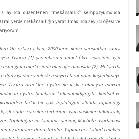
ayıs ayında düzenlenen “mekânsallık” sempozyumunda
tral yerde mekânsallığın yaratılmasında seyirci öğesi ve
tarıyorum:
iltere’de ortaya çıkan, 2000’lerin ikinci yarısından sonra
yen Tiyatro (1) yapımlarının temel fikri seyircinin, işin
e estetiğinin merkezinde olan öğe olmasıdır (2). Mekân da
ve o dünyayı deneyimlerken seyirci tarafından keşfedilmeye
yen Tiyatro örnekleri tiyatro ile ilişkisi olmayan mevcut
mlanan tiyatro binalarını kullanabildiği gibi, kentsel ve
birbirinden farklı bir çok topluluğun altında toplandığı
işlerinde seyircilere birbirinin aynı maskeleri taktırarak,
izer. Topluluğun en tanınmış yapımı, Macbeth uyarlaması
tümü tiyatral yere dönüştürülür. Yapının her katında mekân
azen tek bir oyun alanında sabit kalarak bazen de alanlar