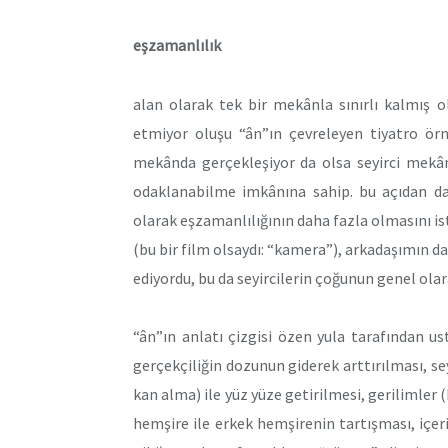
eşzamanlılık
alan olarak tek bir mekânla sınırlı kalmış 
etmiyor oluşu “ân”ın çevreleyen tiyatro ö
mekânda gerçekleşiyor da olsa seyirci mekân
odaklanabilme imkânına sahip. bu açıdan da;
olarak eşzamanlılığının daha fazla olmasını 
(bu bir film olsaydı: “kamera”), arkadaşımın da v
ediyordu, bu da seyircilerin çoğunun genel ol
“ân”ın anlatı çizgisi özen yula tarafından us
gerçekçiliğin dozunun giderek arttırılması, seyi
kan alma) ile yüz yüze getirilmesi, gerilimler 
hemşire ile erkek hemşirenin tartışması, içer