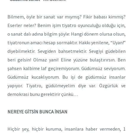
Bilmem, öyle bir sanat var mıymış? Fikir babası kimmiş?
Eserler neler? Benim işim tiyatro oyunculuğu olduğu için,
o sanat dalı adına bilgim şöyle: Hangi dönem olursa olsun,
tiyatronun amacı hesap sormaktır. Hakkı yenilene, “Uyan!”
diyebilmektir. Sevgiden bahsetmektir. Sevgiyi güdebilen
beri gelsin! Olmaz yani! Eline yüzüne bulaştırırsın. Ben
şahsen kalbime laf geçiremiyorum. Güdümsüz seviyorum.
Güdümsüz kucaklıyorum. Bu işi de güdümsüz insanlar
yapıyor. Tiyatro, güdülmeyelim diye var. Özgürlük ve
demokrasi bunu gerektirir çünkü…
NEREYE GİTSİN BUNCA İNSAN
Hiçbir şey, hiçbir kuruma, insanlara haber vermeden, 1