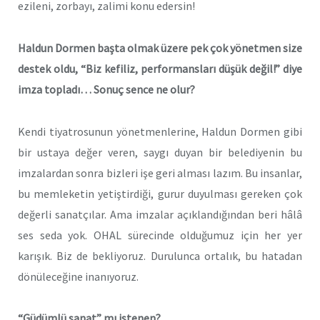
ezileni, zorbayı, zalimi konu edersin!
Haldun Dormen başta olmak üzere pek çok yönetmen s
i
ze
destek oldu, “B
i
z kef
i
l
i
z, performansları düşük değ
i
l!” d
i
ye
i
mza topladı… Sonuç sence ne olur?
Kendi tiyatrosunun yönetmenlerine, Haldun Dormen gibi
bir ustaya değer veren, saygı duyan bir belediyenin bu
imzalardan sonra bizleri işe geri alması lazım. Bu insanlar,
bu memleketin yetiştirdiği, gurur duyulması gereken çok
değerli sanatçılar. Ama imzalar açıklandığından beri hâlâ
ses seda yok. OHAL sürecinde olduğumuz için her yer
karışık. Biz de bekliyoruz. Durulunca ortalık, bu hatadan
dönüleceğine inanıyoruz.
“Güdümlü sanat” mı istenen?