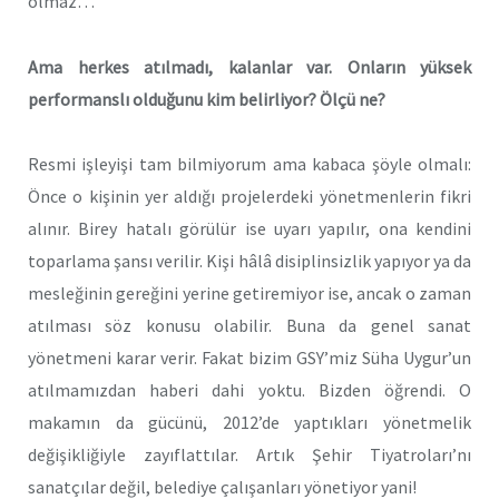
olmaz…
Ama herkes atılmadı, kalanlar var. Onların yüksek
performanslı olduğunu k
i
m bel
i
rl
i
yor? Ölçü ne?
Resmi işleyişi tam bilmiyorum ama kabaca şöyle olmalı:
Önce o kişinin yer aldığı projelerdeki yönetmenlerin fikri
alınır. Birey hatalı görülür ise uyarı yapılır, ona kendini
toparlama şansı verilir. Kişi hâlâ disiplinsizlik yapıyor ya da
mesleğinin gereğini yerine getiremiyor ise, ancak o zaman
atılması söz konusu olabilir. Buna da genel sanat
yönetmeni karar verir. Fakat bizim GSY’miz Süha Uygur’un
atılmamızdan haberi dahi yoktu. Bizden öğrendi. O
makamın da gücünü, 2012’de yaptıkları yönetmelik
değişikliğiyle zayıflattılar. Artık Şehir Tiyatroları’nı
sanatçılar değil, belediye çalışanları yönetiyor yani!