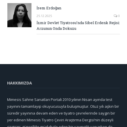
İrem Erdoğan
25.12.2025
0
İzmir Devlet Tiyatrosu’nda Sibel Erdenk Rejisi:
Arzunun Onda Dokuzu
HAKKIMIZDA
Mimesis Sahne Sanatları Portali 2010 yılının Nisan ayında test
yayınını tamamlayıp okuyucusuyla buluşmuştur. Otuz yılı aşkın bir
süredir yayınına devam eden ve tiyatro çevrelerinde saygın bir
yer edinen Mimesis Tiyatro Çeviri Araştırma Dergisi’nin düzeyli
çizgisini, güncelliğe müdahale eden bir yayıncılık yaparken de