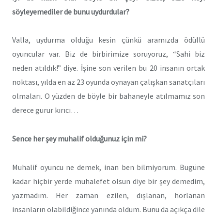
söyleyemed
i
ler de bunu uydurdular? ­
Valla, uydurma olduğu kesin çünkü aramızda ödüllü
oyuncular var. Biz de birbirimize soruyoruz, “Sahi biz
neden atıldık!” diye. İşine son verilen bu 20 insanın ortak
noktası, yılda en az 2­3 oyunda oynayan çalışkan sanatçıları
olmaları. O yüzden de böyle bir bahaneyle atılmamız son
derece gurur kırıcı…
Sence her şey muhal
i
f olduğunuz
i
ç
i
n m
i
?
Muhalif oyuncu ne demek, inan ben bilmiyorum. Bugüne
kadar hiçbir yerde muhalefet olsun diye bir şey demedim,
yazmadım. Her zaman ezilen, dışlanan, horlanan
insanların olabildiğince yanında oldum. Bunu da açıkça dile