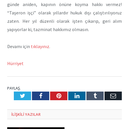
günde aniden, kapının önüne koyma hakkı vermez!
“Taşeron işçi” olarak yıllardır hukuk dışı çalıştırılıyoruz
zaten. Her yıl düzenli olarak işten çıkarıp, geri alım
yapıyorlar ki, tazminat hakkımız olmasın.
Devamı için
tıklayınız
.
Hürriyet
PAYLAŞ.
Twitter
Facebook
Pinterest
LinkedIn
Tumblr
E-
Posta
ILIŞKILI
YAZILAR