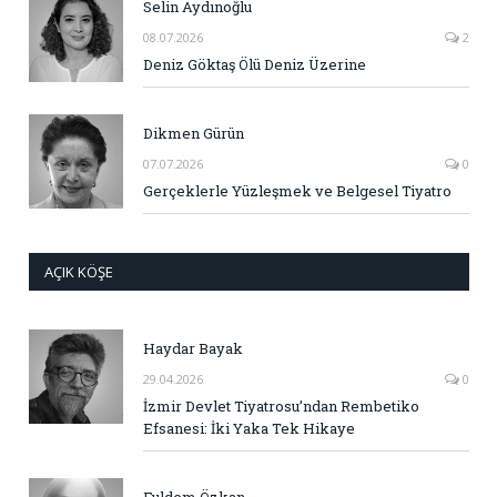
Selin Aydınoğlu
08.07.2026
2
Deniz Göktaş Ölü Deniz Üzerine
Dikmen Gürün
07.07.2026
0
Gerçeklerle Yüzleşmek ve Belgesel Tiyatro
AÇIK KÖŞE
Haydar Bayak
29.04.2026
0
İzmir Devlet Tiyatrosu’ndan Rembetiko
Efsanesi: İki Yaka Tek Hikaye