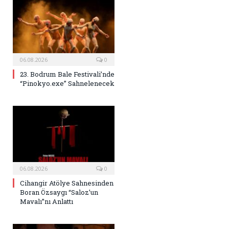
06.08.2026
0
23. Bodrum Bale Festivali’nde
“Pinokyo.exe” Sahnelenecek
06.08.2026
0
Cihangir Atölye Sahnesinden
Boran Özsaygı “Saloz’un
Mavalı”nı Anlattı