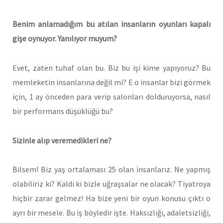
Ben
i
m anlamadığım bu atılan
i
nsanların oyunları kapalı
g
i
şe oynuyor. Yanılıyor muyum?
Evet, zaten tuhaf olan bu. Biz bu işi kime yapıyoruz? Bu
memleketin insanlarına değil mi? E o insanlar bizi görmek
için, 1 ay önceden para verip salonları dolduruyorsa, nasıl
bir performans düşüklüğü bu?
S
i
z
i
nle alıp veremed
i
kler
i
ne?
Bilsem! Biz yaş ortalaması 25 olan insanlarız. Ne yapmış
olabiliriz ki? Kaldı ki bizle uğraşsalar ne olacak? Tiyatroya
hiçbir zarar gelmez! Ha bize yeni bir oyun konusu çıktı o
ayrı bir mesele. Bu iş böyledir işte. Haksızlığı, adaletsizliği,