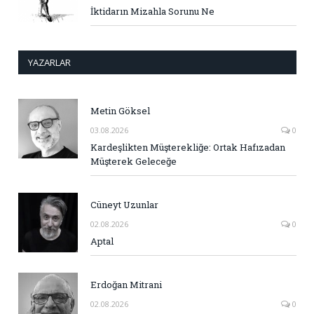
İktidarın Mizahla Sorunu Ne
YAZARLAR
Metin Göksel
03.08.2026
0
Kardeşlikten Müşterekliğe: Ortak Hafızadan
Müşterek Geleceğe
Cüneyt Uzunlar
02.08.2026
0
Aptal
Erdoğan Mitrani
02.08.2026
0