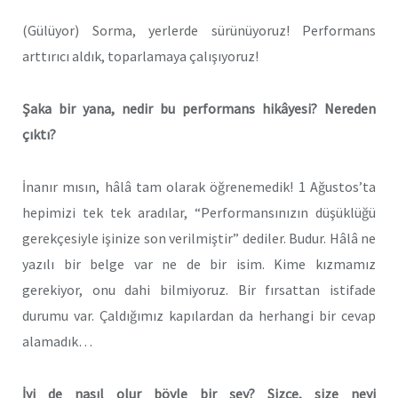
(Gülüyor) Sorma, yerlerde sürünüyoruz! Performans
arttırıcı aldık, toparlamaya çalışıyoruz!
Şaka b
i
r yana, ned
i
r bu performans h
i
kâyes
i
? Nereden
çıktı?
İnanır mısın, hâlâ tam olarak öğrenemedik! 1 Ağustos’ta
hepimizi tek tek aradılar, “Performansınızın düşüklüğü
gerekçesiyle işinize son verilmiştir” dediler. Budur. Hâlâ ne
yazılı bir belge var ne de bir isim. Kime kızmamız
gerekiyor, onu dahi bilmiyoruz. Bir fırsattan istifade
durumu var. Çaldığımız kapılardan da herhangi bir cevap
alamadık…
İy
i
de nasıl olur böyle b
i
r şey? S
i
zce, s
i
ze ney
i