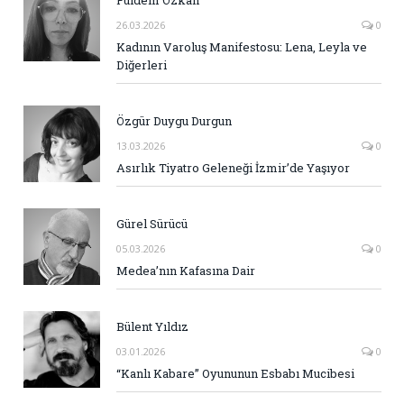
Fuldem Özkan
26.03.2026
0
Kadının Varoluş Manifestosu: Lena, Leyla ve
Diğerleri
Özgür Duygu Durgun
13.03.2026
0
Asırlık Tiyatro Geleneği İzmir’de Yaşıyor
Gürel Sürücü
05.03.2026
0
Medea’nın Kafasına Dair
Bülent Yıldız
03.01.2026
0
“Kanlı Kabare” Oyununun Esbabı Mucibesi