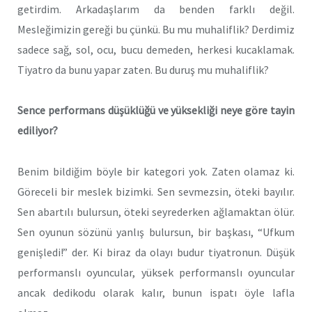
getirdim. Arkadaşlarım da benden farklı değil.
Mesleğimizin gereği bu çünkü. Bu mu muhaliflik? Derdimiz
sadece sağ, sol, ocu, bucu demeden, herkesi kucaklamak.
Tiyatro da bunu yapar zaten. Bu duruş mu muhaliflik?
Sence performans düşüklüğü ve yüksekl
i
ğ
i
neye göre tay
i
n
ed
i
l
i
yor?
Benim bildiğim böyle bir kategori yok. Zaten olamaz ki.
Göreceli bir meslek bizimki. Sen sevmezsin, öteki bayılır.
Sen abartılı bulursun, öteki seyrederken ağlamaktan ölür.
Sen oyunun sözünü yanlış bulursun, bir başkası, “Ufkum
genişledi!” der. Ki biraz da olayı budur tiyatronun. Düşük
performanslı oyuncular, yüksek performanslı oyuncular
ancak dedikodu olarak kalır, bunun ispatı öyle lafla