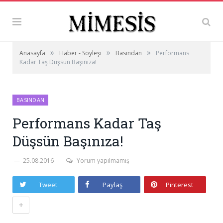
»
»
»
Anasayfa
Haber - Söyleşi
Basından
Performans
Kadar Taş Düşsün Başınıza!
BASINDAN
Performans Kadar Taş
Düşsün Başınıza!
25.08.2016
Yorum yapılmamış
Tweet
Paylaş
Pinterest
+