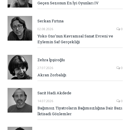
Geçen Sezonun En İyi Oyunları IV
Serkan Fırtına
02.08.2026
0
Yoko Ono’nun Kavramsal Sanat Evreni ve
Eylemin Saf Gerçekliği
Zehra İpşiroğlu
27.07.2026
0
Akran Zorbalığı
Sacit Hadi Akdede
14.07.2026
0
Bağımsız Tiyatroların Bağımsızlığına Dair Bazı
İktisadi Gözlemler