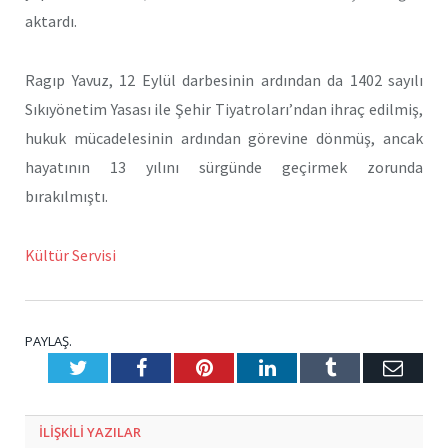
aktardı.
Ragıp Yavuz, 12 Eylül darbesinin ardından da 1402 sayılı
Sıkıyönetim Yasası ile Şehir Tiyatroları’ndan ihraç edilmiş,
hukuk mücadelesinin ardından görevine dönmüş, ancak
hayatının 13 yılını sürgünde geçirmek zorunda
bırakılmıştı.
Kültür Servisi
PAYLAŞ.
Twitter
Facebook
Pinterest
LinkedIn
Tumblr
E-
Posta
ILIŞKILI
YAZILAR