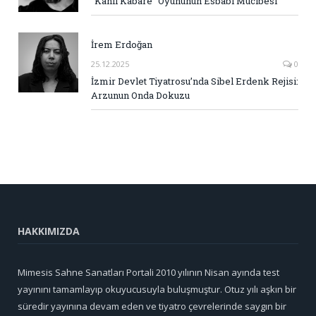
“Kanlı Kabare” Oyununun Esbabı Mucibesi
İrem Erdoğan
25.12.2025
0
İzmir Devlet Tiyatrosu’nda Sibel Erdenk Rejisi:
Arzunun Onda Dokuzu
HAKKIMIZDA
Mimesis Sahne Sanatları Portali 2010 yılının Nisan ayında test
yayınını tamamlayıp okuyucusuyla buluşmuştur. Otuz yılı aşkın bir
süredir yayınına devam eden ve tiyatro çevrelerinde saygın bir