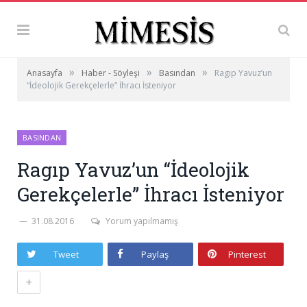
»
»
»
Anasayfa
Haber - Söyleşi
Basından
Ragıp Yavuz’un
“İdeolojik Gerekçelerle” İhracı İsteniyor
BASINDAN
Ragıp Yavuz’un “İdeolojik
Gerekçelerle” İhracı İsteniyor
31.08.2016
Yorum yapılmamış
Tweet
Paylaş
Pinterest
+