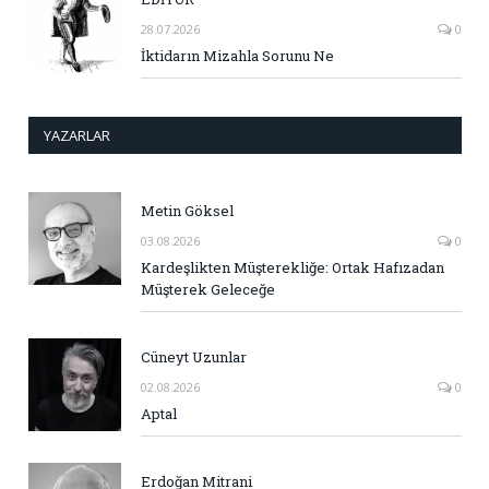
28.07.2026
0
İktidarın Mizahla Sorunu Ne
YAZARLAR
Metin Göksel
03.08.2026
0
Kardeşlikten Müşterekliğe: Ortak Hafızadan
Müşterek Geleceğe
Cüneyt Uzunlar
02.08.2026
0
Aptal
Erdoğan Mitrani