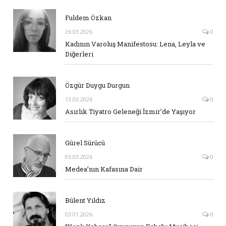
Fuldem Özkan
26.03.2026
0
Kadının Varoluş Manifestosu: Lena, Leyla ve
Diğerleri
Özgür Duygu Durgun
13.03.2026
0
Asırlık Tiyatro Geleneği İzmir’de Yaşıyor
Gürel Sürücü
05.03.2026
0
Medea’nın Kafasına Dair
Bülent Yıldız
03.01.2026
0