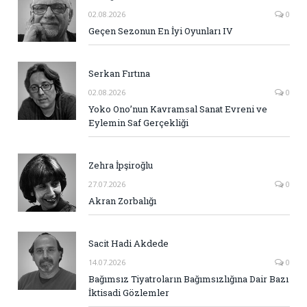
02.08.2026
0
Geçen Sezonun En İyi Oyunları IV
Serkan Fırtına
02.08.2026
0
Yoko Ono’nun Kavramsal Sanat Evreni ve
Eylemin Saf Gerçekliği
Zehra İpşiroğlu
27.07.2026
0
Akran Zorbalığı
Sacit Hadi Akdede
14.07.2026
0
Bağımsız Tiyatroların Bağımsızlığına Dair Bazı
İktisadi Gözlemler