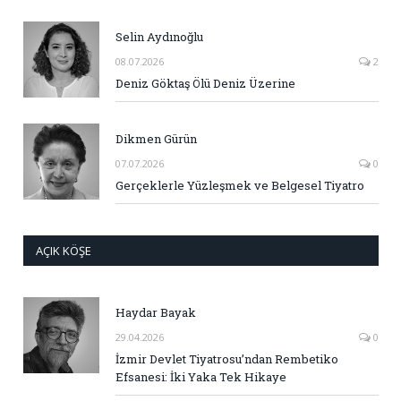
Selin Aydınoğlu
08.07.2026
2
Deniz Göktaş Ölü Deniz Üzerine
Dikmen Gürün
07.07.2026
0
Gerçeklerle Yüzleşmek ve Belgesel Tiyatro
AÇIK KÖŞE
Haydar Bayak
29.04.2026
0
İzmir Devlet Tiyatrosu’ndan Rembetiko
Efsanesi: İki Yaka Tek Hikaye