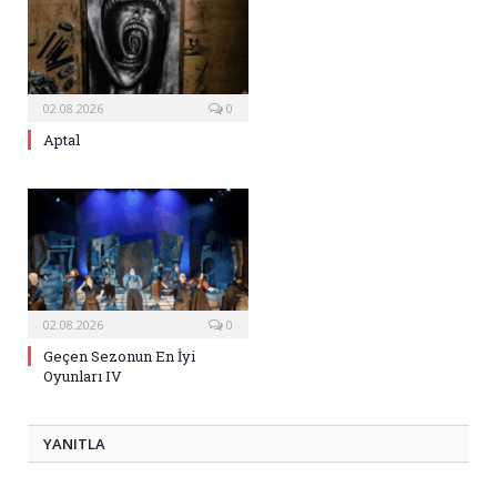
02.08.2026
0
Aptal
02.08.2026
0
Geçen Sezonun En İyi
Oyunları IV
YANITLA