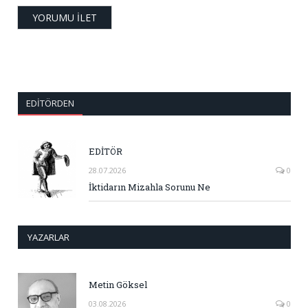
EDITÖRDEN
EDİTÖR
28.07.2026
0
İktidarın Mizahla Sorunu Ne
YAZARLAR
Metin Göksel
03.08.2026
0