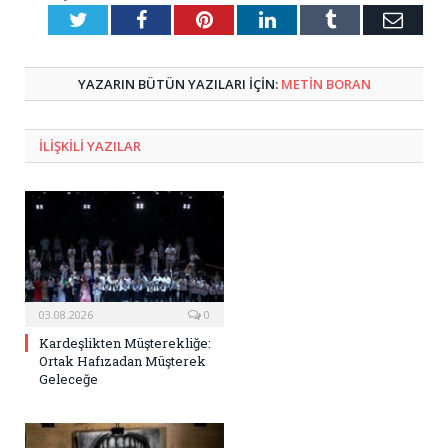
Twitter
Facebook
Pinterest
LinkedIn
Tumblr
E-
Posta
YAZARIN BÜTÜN YAZILARI IÇIN:
METIN BORAN
ILIŞKILI
YAZILAR
03.08.2026
0
Kardeşlikten Müşterekliğe:
Ortak Hafızadan Müşterek
Geleceğe