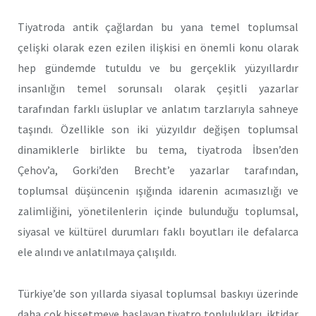
Tiyatroda antik çağlardan bu yana temel toplumsal
çelişki olarak ezen ezilen ilişkisi en önemli konu olarak
hep gündemde tutuldu ve bu gerçeklik yüzyıllardır
insanlığın temel sorunsalı olarak çeşitli yazarlar
tarafından farklı üsluplar ve anlatım tarzlarıyla sahneye
taşındı. Özellikle son iki yüzyıldır değişen toplumsal
dinamiklerle birlikte bu tema, tiyatroda İbsen’den
Çehov’a, Gorki’den Brecht’e yazarlar tarafından,
toplumsal düşüncenin ışığında idarenin acımasızlığı ve
zalimliğini, yönetilenlerin içinde bulunduğu toplumsal,
siyasal ve kültürel durumları faklı boyutları ile defalarca
ele alındı ve anlatılmaya çalışıldı.
Türkiye’de son yıllarda siyasal toplumsal baskıyı üzerinde
daha çok hissetmeye başlayan tiyatro toplulukları, iktidar