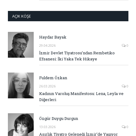
AÇIK KÖŞE
Haydar Bayak
29.04.2026
0
İzmir Devlet Tiyatrosu’ndan Rembetiko
Efsanesi: İki Yaka Tek Hikaye
Fuldem Özkan
26.03.2026
0
Kadının Varoluş Manifestosu: Lena, Leyla ve
Diğerleri
Özgür Duygu Durgun
13.03.2026
0
Asırlık Tiyatro Geleneği İzmir’de Yaşıyor