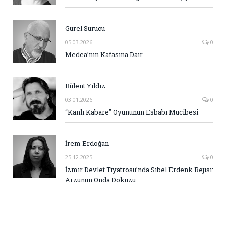
Gürel Sürücü
05.03.2026
0
Medea’nın Kafasına Dair
Bülent Yıldız
03.01.2026
0
“Kanlı Kabare” Oyununun Esbabı Mucibesi
İrem Erdoğan
25.12.2025
0
İzmir Devlet Tiyatrosu’nda Sibel Erdenk Rejisi:
Arzunun Onda Dokuzu