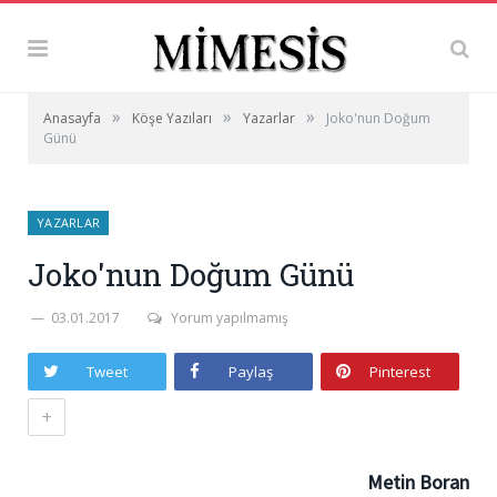
»
»
»
Anasayfa
Köşe Yazıları
Yazarlar
Joko'nun Doğum
Günü
YAZARLAR
Joko'nun Doğum Günü
03.01.2017
Yorum yapılmamış
Tweet
Paylaş
Pinterest
+
Metin Boran